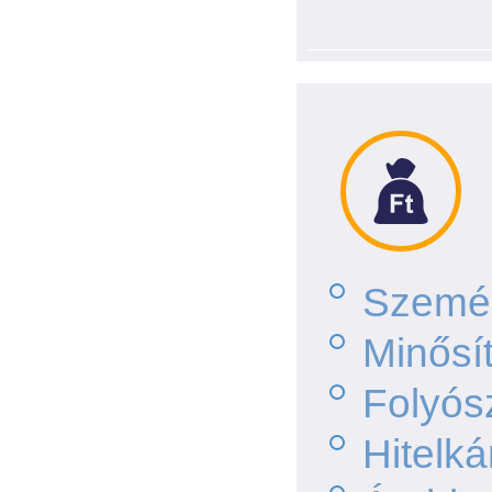
Személ
Minősí
Folyós
Hitelká