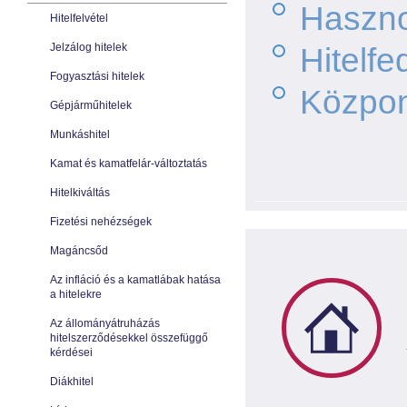
Hasznos
Hitelfelvétel
Jelzálog hitelek
Hitelfe
Fogyasztási hitelek
Közpon
Gépjárműhitelek
Munkáshitel
Kamat és kamatfelár-változtatás
Hitelkiváltás
Fizetési nehézségek
Magáncsőd
Az infláció és a kamatlábak hatása
a hitelekre
Az állományátruházás
hitelszerződésekkel összefüggő
kérdései
Diákhitel