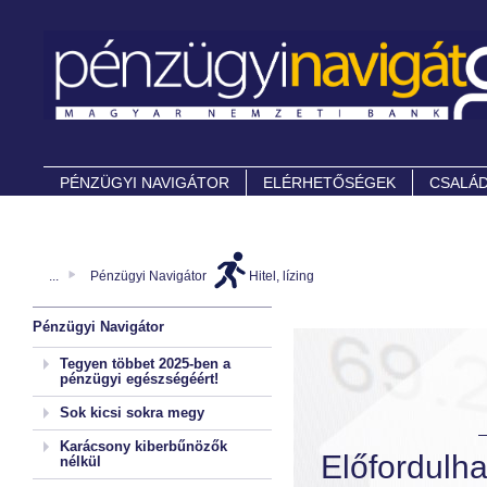
PÉNZÜGYI NAVIGÁTOR
ELÉRHETŐSÉGEK
CSALÁD
...
Pénzügyi Navigátor
Hitel, lízing
Pénzügyi Navigátor
Tegyen többet 2025-ben a
pénzügyi egészségéért!
Sok kicsi sokra megy
Karácsony kiberbűnözők
Előfordulha
nélkül