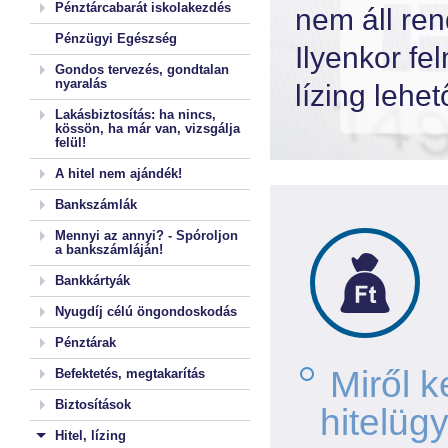
Pénztárcabarát iskolakezdés
nem áll ren
Pénzügyi Egészség
Ilyenkor fe
Gondos tervezés, gondtalan
nyaralás
lízing lehe
Lakásbiztosítás: ha nincs,
kössön, ha már van, vizsgálja
felül!
A hitel nem ajándék!
Bankszámlák
Mennyi az annyi? - Spóroljon
a bankszámláján!
Bankkártyák
Nyugdíj célú öngondoskodás
Pénztárak
Miről k
Befektetés, megtakarítás
Biztosítások
hitelüg
Hitel, lízing