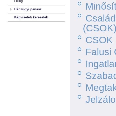
Lízing
Minősí
Pénzügyi panasz
Család
Képviseleti keresetek
(CSOK
CSOK 
Falusi
Ingatla
Szabad
Megtaka
Jelzál