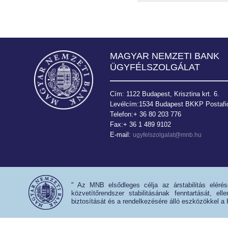
MAGYAR NEMZETI BANK
ÜGYFÉLSZOLGÁLAT
Cím: 1122 Budapest, Krisztina krt. 6.
Levélcím:1534 Budapest BKKP Postafió
Telefon:+ 36 80 203 776
Fax:+ 36 1 489 9102
E-mail:
ugyfelszolgalat@mnb.hu
" Az MNB elsődleges célja az árstabilitás eléré
közvetítőrendszer stabilitásának fenntartását, e
biztosítását és a rendelkezésére álló eszközökkel a 