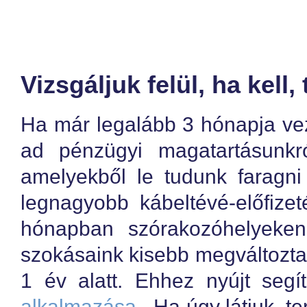
Vizsgáljuk felül, ha kell,
Ha már legalább 3 hónapja vez
ad pénzügyi magatartásunkró
amelyekből le tudunk faragni
legnagyobb kábeltévé-előfiz
hónapban szórakozóhelyeken
szokásaink kisebb megváltozta
1 év alatt. Ehhez nyújt segí
alkalmazása
. Ha úgy látjuk, te