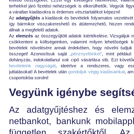
kisebb összegeket. Ezzel egy esetleges hitelfelvétel, valam
terhekkel járó fizetési nehézségek is elkerülhetők. Vegyük fig
a váratlan kiadásokra is érdemes vésztartalékot képezni!
Az
adatgyűjtés
a kiadások és bevételek folyamatos vezetését je
így bármikor visszakereshető és átütemezhető, hiszen rend
állnak a megfelelő adatok.
Az
elemzés
az összegyűjtött adatok kiértékelése. Vizsgáljuk m
csökkenteni a költségeinken, valamint milyen lehetőségek k
bevételek növelésére annak érdekében, hogy növelni tudjuk a
összeget! Azonosítsuk saját
„pénznyelőinket”
, mint például: 
dohányzás, indokolatlanul sok cipő vásárlása stb. Ezt követ
bevételeink nagyságát
, ideértve a rendszeres, vagy ese
juttatásokat! A bevételek után
gondoljuk végig kiadásainkat
, am
csoportokba sorolni!
Vegyünk igénybe segíts
Az adatgyűjtéshez és elem
netbankot, bankunk mobilappl
független szakértőktől. 