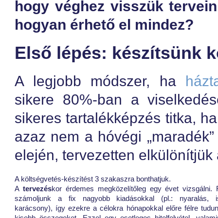
hogy véghez visszük terveink
hogyan érhető el mindez?
Első lépés: készítsünk 
A legjobb módszer, ha
házt
sikere 80%-ban a viselkedé
sikeres tartalékképzés titka, h
azaz nem a hóvégi „maradék” 
elején, tervezetten elkülönítjü
A költségvetés-készítést 3 szakaszra bonthatjuk.
A
tervezés
kor érdemes megközelítőleg egy évet vizsgálni. 
számoljunk a fix nagyobb kiadásokkal (pl.: nyaralás, i
karácsony), így ezekre a célokra hónapokkal előre félre tudun