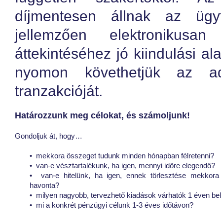
díjmentesen állnak az ügy
jellemzően elektronikusa
áttekintéséhez jó kiindulási a
nyomon követhetjük az a
tranzakcióját.
Határozzunk meg célokat, és számoljunk!
Gondoljuk át, hogy…
• mekkora összeget tudunk minden hónapban félretenni?
• van-e vésztartalékunk, ha igen, mennyi időre elegendő?
• van-e hitelünk, ha igen, ennek törlesztése mekkora t
havonta?
• milyen nagyobb, tervezhető kiadások várhatók 1 éven bel
• mi a konkrét pénzügyi célunk 1-3 éves időtávon?