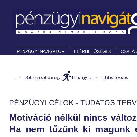
PÉNZÜGYI NAVIGÁTOR
ELÉRHETŐSÉGEK
CSALÁD
...
Sok kicsi sokra megy
Pénzügyi célok - tudatos tervezés
PÉNZÜGYI CÉLOK - TUDATOS TER
Motiváció nélkül nincs változ
Ha nem tűzünk ki magunk el