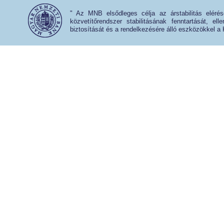
" Az MNB elsődleges célja az árstabilitás eléré
közvetítőrendszer stabilitásának fenntartását, e
biztosítását és a rendelkezésére álló eszközökkel a 