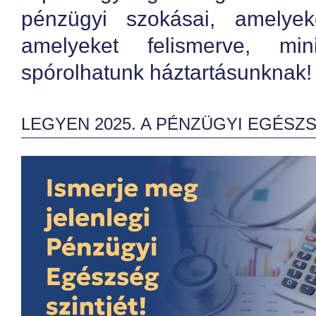
pénzügyi szokásai, amelyeke
amelyeket felismerve, mini
spórolhatunk háztartásunknak!
LEGYEN 2025. A PÉNZÜGYI EGÉSZS