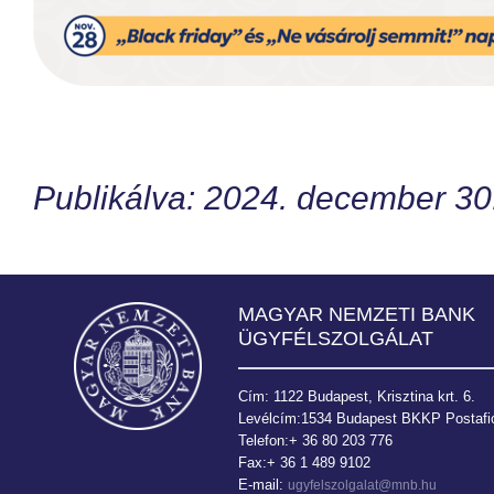
Publikálva: 2024. december 30
MAGYAR NEMZETI BANK
ÜGYFÉLSZOLGÁLAT
Cím: 1122 Budapest, Krisztina krt. 6.
Levélcím:1534 Budapest BKKP Postafió
Telefon:+ 36 80 203 776
Fax:+ 36 1 489 9102
E-mail:
ugyfelszolgalat@mnb.hu