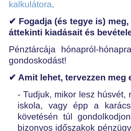
kalkulátora
.
✔ Fogadja (és tegye is) meg,
áttekinti kiadásait és bevétele
Pénztárcája hónapról-hónapr
gondoskodást!
✔ Amit lehet, tervezzen meg e
- Tudjuk, mikor lesz húsvét,
iskola, vagy épp a karác
követésén túl gondolkodjo
bizonyos időszakok pénzügyi