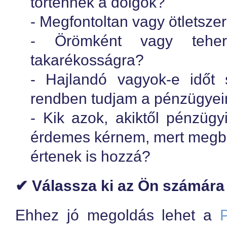
történnek a dolgok?
- Megfontoltan vagy ötletsze
- Örömként vagy teher
takarékosságra?
- Hajlandó vagyok-e időt 
rendben tudjam a pénzügye
- Kik azok, akiktől pénzügy
érdemes kérnem, mert megbí
értenek is hozzá?
✔ Válassza ki az Ön számára 
Ehhez jó megoldás lehet a
Pé