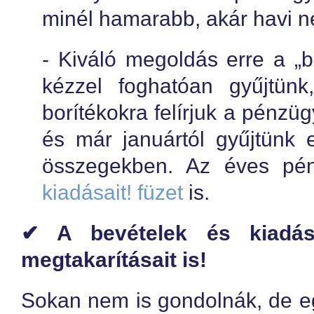
minél hamarabb, akár havi néh
- Kiváló megoldás erre a „
kézzel foghatóan gyűjtünk
borítékokra felírjuk a pénzüg
és már januártól gyűjtünk 
összegekben. Az éves pén
kiadásait! füzet
is.
✔ A bevételek és kiadáso
megtakarításait is!
Sokan nem is gondolnák, de eg