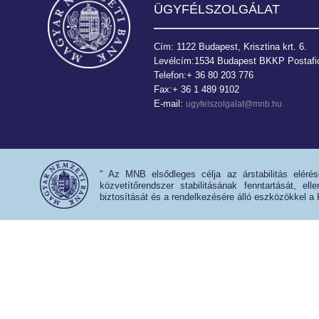
ÜGYFÉLSZOLGÁLAT
Cím: 1122 Budapest, Krisztina krt. 6.
Levélcím:1534 Budapest BKKP Postafió
Telefon:+ 36 80 203 776
Fax:+ 36 1 489 9102
E-mail:
ugyfelszolgalat@mnb.hu
" Az MNB elsődleges célja az árstabilitás eléré
közvetítőrendszer stabilitásának fenntartását, e
biztosítását és a rendelkezésére álló eszközökkel a 