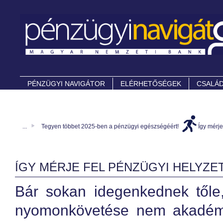
PÉNZÜGYI NAVIGÁTOR
ELÉRHETŐSÉGEK
CSALÁD
...
Tegyen többet 2025-ben a pénzügyi egészségéért!
Így mérje
ÍGY MÉRJE FEL PÉNZÜGYI HELYZE
Bár sokan idegenkednek tőle, 
nyomonkövetése nem akadémia