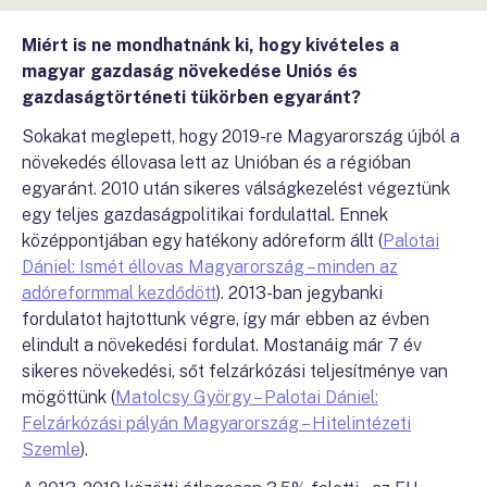
Miért is ne mondhatnánk ki, hogy kivételes a
magyar gazdaság növekedése Uniós és
gazdaságtörténeti tükörben egyaránt?
Sokakat meglepett, hogy 2019-re Magyarország újból a
növekedés éllovasa lett az Unióban és a régióban
egyaránt. 2010 után sikeres válságkezelést végeztünk
egy teljes gazdaságpolitikai fordulattal. Ennek
középpontjában egy hatékony adóreform állt (
Palotai
Dániel: Ismét éllovas Magyarország – minden az
adóreformmal kezdődött
). 2013-ban jegybanki
fordulatot hajtottunk végre, így már ebben az évben
elindult a növekedési fordulat. Mostanáig már 7 év
sikeres növekedési, sőt felzárkózási teljesítménye van
mögöttünk (
Matolcsy György – Palotai Dániel:
Felzárkózási pályán Magyarország – Hitelintézeti
Szemle
).