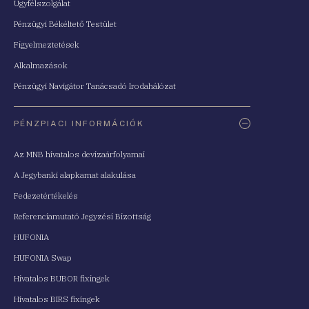
Ügyfélszolgálat
Pénzügyi Békéltető Testület
Figyelmeztetések
Alkalmazások
Pénzügyi Navigátor Tanácsadó Irodahálózat
PÉNZPIACI INFORMÁCIÓK
Az MNB hivatalos devizaárfolyamai
A Jegybanki alapkamat alakulása
Fedezetértékelés
Referenciamutató Jegyzési Bizottság
HUFONIA
HUFONIA Swap
Hivatalos BUBOR fixingek
Hivatalos BIRS fixingek