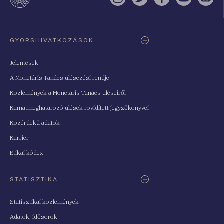
Instagram
Twitter
Facebook
YouTube
Sell
Oldaltérkép
GYORSHIVATKOZÁSOK
Jelentések
A Monetáris Tanács ülésezési rendje
Közlemények a Monetáris Tanács üléseiről
Kamatmeghatározó ülések rövidített jegyzőkönyvei
Közérdekű adatok
Karrier
Etikai kódex
STATISZTIKA
Statisztikai közlemények
Adatok, idősorok