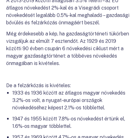
A 2013-2019 közötti átlagosan 3.5% feletti – az EU
átlagos növekedést 2%-kal és a Visegrádi csoport
növekedését legalább 0.5%-kal meghaladó – gazdasági
bővülés és felzárkózás önmagáért beszél.
Még érdekesebb a kép, ha gazdaságtörténeti tükörben
vizsgáljuk az elmúlt 7 esztendőt. Az 1929 és 2019
közötti 90 évben csupán 6 növekedési ciklust mért a
magyar gazdaságtörténet: a többéves növekedés
önmagában is kivételes.
De a felzárkózás is kivételes:
1933 és 1936 között az átlagos magyar növekedés
3.2%-os volt, a nyugat-európai országok
növekedéséhez képest 2.1%-os többlettel.
1947 és 1955 között 7.8%-os növekedést értünk el,
1.6%-os magyar többlettel.
1957 és 1969 között 4.7%-os a magyar növekedés,