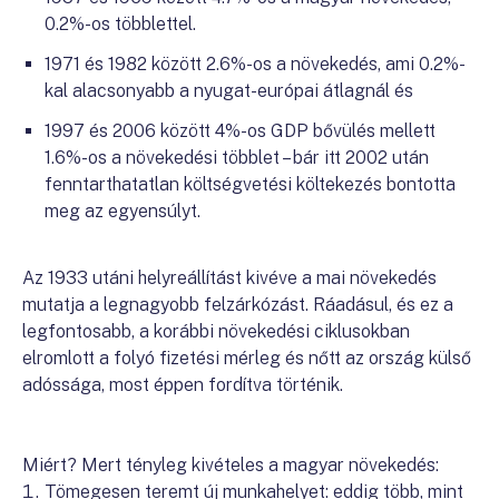
0.2%-os többlettel.
1971 és 1982 között 2.6%-os a növekedés, ami 0.2%-
kal alacsonyabb a nyugat-európai átlagnál és
1997 és 2006 között 4%-os GDP bővülés mellett
1.6%-os a növekedési többlet – bár itt 2002 után
fenntarthatatlan költségvetési költekezés bontotta
meg az egyensúlyt.
Az 1933 utáni helyreállítást kivéve a mai növekedés
mutatja a legnagyobb felzárkózást. Ráadásul, és ez a
legfontosabb, a korábbi növekedési ciklusokban
elromlott a folyó fizetési mérleg és nőtt az ország külső
adóssága, most éppen fordítva történik.
Miért? Mert tényleg kivételes a magyar növekedés:
Tömegesen teremt új munkahelyet: eddig több, mint