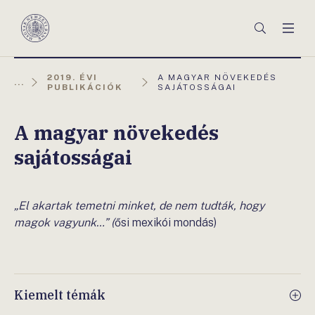
Főmenü
Keresés
Men
Magyar
Nemzeti
Bank
AKTUÁLIS
2019. ÉVI
A MAGYAR NÖVEKEDÉS
...
OLDAL:
PUBLIKÁCIÓK
SAJÁTOSSÁGAI
A magyar növekedés
sajátosságai
„El akartak temetni minket, de nem tudták, hogy
magok vagyunk…” (
ősi mexikói mondás)
Kiemelt témák