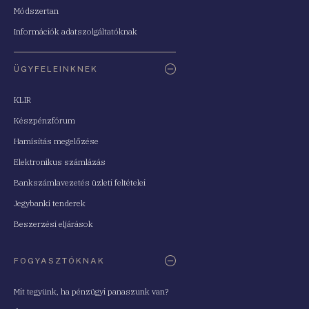
Módszertan
Információk adatszolgáltatóknak
ÜGYFELEINKNEK
KLIR
Készpénzfórum
Hamisítás megelőzése
Elektronikus számlázás
Bankszámlavezetés üzleti feltételei
Jegybanki tenderek
Beszerzési eljárások
FOGYASZTÓKNAK
Mit tegyünk, ha pénzügyi panaszunk van?