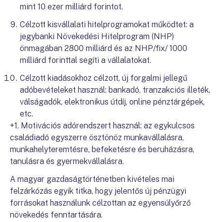
mint 10 ezer milliárd forintot.
Célzott kisvállalati hitelprogramokat működtet: a
jegybanki Növekedési Hitelprogram (NHP)
önmagában 2800 milliárd és az NHP/fix/ 1000
milliárd forinttal segíti a vállalatokat.
Célzott kiadásokhoz célzott, új forgalmi jellegű
adóbevételeket használ: bankadó, tranzakciós illeték,
válságadók, elektronikus útdíj, online pénztárgépek,
etc.
+1. Motivációs adórendszert használ: az egykulcsos
családiadó egyszerre ösztönöz munkavállalásra,
munkahelyteremtésre, befeketésre és beruházásra,
tanulásra és gyermekvállalásra.
A magyar gazdaságtörténetben kivételes mai
felzárkózás egyik titka, hogy jelentős új pénzügyi
forrásokat használunk célzottan az egyensúlyőrző
növekedés fenntartására.