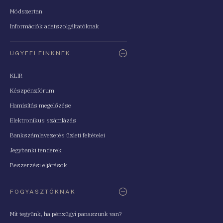
Módszertan
Információk adatszolgáltatóknak
ÜGYFELEINKNEK
KLIR
Készpénzfórum
Hamisítás megelőzése
Elektronikus számlázás
Bankszámlavezetés üzleti feltételei
Jegybanki tenderek
Beszerzési eljárások
FOGYASZTÓKNAK
Mit tegyünk, ha pénzügyi panaszunk van?