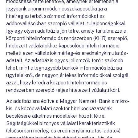
módosítása tette lehetővé, amelynek értelmében a
jegybank anonim módon összekapcsolhatja a
hitelregiszterből származó információkat az
adóbevallásokban szereplő vállalati tulajdonságokkal.
Így egy olyan adatbázis jön létre, amely tartalmazza a
központi hitelinformációs rendszerben (KHR) szereplő,
hitelezett vállalatokhoz kapcsolódó hitelinformáció
mellett ezen vállalatok mérleg- és eredménykimutatás-
adatait. Az adatbázis egyes jellemzők terén szűkebb
lehet, mint a legnagyobb bankok információs bázisa
ügyfeleikről, de nagyon értékes információkkal szolgál
azzal, hogy lefedi a központi hitelinformációs
rendszerben szereplő teljes hitelezett vállalati kört.
Az adatbázisra építve a Magyar Nemzeti Bank a mikro-,
kis- és középvállalati szektor hitelkockázatának
becslésére alkalmas modelleket hozott létre.
Segítségükkel bizonyos vállalati karakterisztikák
(elsősorban mérleg- és eredménykimutatás-adatok)