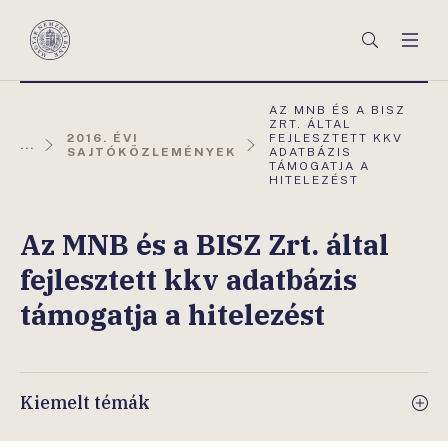
Főmenü
Keresés
Men
Magyar
Nemzeti
Bank
AKTUÁLIS
AZ MNB ÉS A BISZ
OLDAL:
ZRT. ÁLTAL
2016. ÉVI
FEJLESZTETT KKV
...
SAJTÓKÖZLEMÉNYEK
ADATBÁZIS
TÁMOGATJA A
HITELEZÉST
Az MNB és a BISZ Zrt. által
fejlesztett kkv adatbázis
támogatja a hitelezést
Kiemelt témák