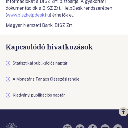
információkat a BISZ Zrt. biztosítja. A gyakorlati
dokumentációk a BISZ Zrt. HelpDesk rendszerében
(
www.biszhelpdesk.hu
) érhetők el.
Magyar Nemzeti Bank, BISZ Zrt.
Kapcsolódó hivatkozások
Statisztikai publikációs naptár
A Monetáris Tanács ülésezési rendje
Kiadványi publikációs naptár
Vi
a
te