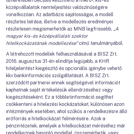
ismeretében becslés készíthető a mikro-, kis- és
középvállalatok nemteljesítési valószínűségére
vonatkozóan. Az adatbázis sajátosságai, a modell
részletes leírása, illetve a modellezés eredményei
részletesen megismerhetők az MNB legfrissebb,
„A
magyar kis- és középvállalati szektor
hitelkockázatának modellezése”
című tanulmányából.
A létrehozott modellek felhasználásával a BISZ Zrt.
2016. augusztus 31-én elindítja legújabb, a KHR
hiteljelentést kiegészítő és opcionális igénybe vehető
kkv bankinformációs szolgáltatását. A BISZ Zrt.
szerződött partnerei ennek segítségével információt
kaphatnak saját értékelésük ellenőrzéséhez vagy
kiegészítéseként. Ez a többletinformáció segíthet
csökkenteni a hitelezési kockázatokat, különösen azon
intézmények esetében, ahol szűkös a rendelkezésre álló
erőforrás a hitelkockázat felmérésére. Azok a
pénzintézetek, amelyek a hitelkockázat méréséhez már
rendelkeznek hasonló modellel, összemérhetik, vagy