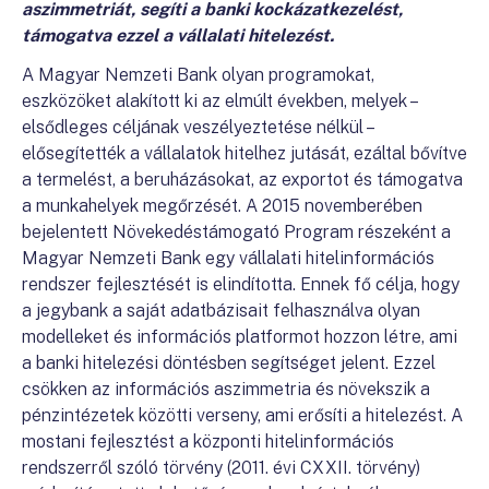
aszimmetriát, segíti a banki kockázatkezelést,
támogatva ezzel a vállalati hitelezést.
A Magyar Nemzeti Bank olyan programokat,
eszközöket alakított ki az elmúlt években, melyek –
elsődleges céljának veszélyeztetése nélkül –
elősegítették a vállalatok hitelhez jutását, ezáltal bővítve
a termelést, a beruházásokat, az exportot és támogatva
a munkahelyek megőrzését. A 2015 novemberében
bejelentett Növekedéstámogató Program részeként a
Magyar Nemzeti Bank egy vállalati hitelinformációs
rendszer fejlesztését is elindította. Ennek fő célja, hogy
a jegybank a saját adatbázisait felhasználva olyan
modelleket és információs platformot hozzon létre, ami
a banki hitelezési döntésben segítséget jelent. Ezzel
csökken az információs aszimmetria és növekszik a
pénzintézetek közötti verseny, ami erősíti a hitelezést. A
mostani fejlesztést a központi hitelinformációs
rendszerről szóló törvény (2011. évi CXXII. törvény)