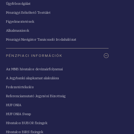
Ügyfélszolgálat
Pénzügyi Békéltető Testület
Figyelmeztetések
Alkalmazások
Pénzügyi Navigátor Tanácsadó Irodahálózat
PÉNZPIACI INFORMÁCIÓK
Az MNB hivatalos devizaárfolyamai
A Jegybanki alapkamat alakulása
Fedezetértékelés
Referenciamutató Jegyzési Bizottság
HUFONIA
HUFONIA Swap
Hivatalos BUBOR fixingek
Hivatalos BIRS fixingek