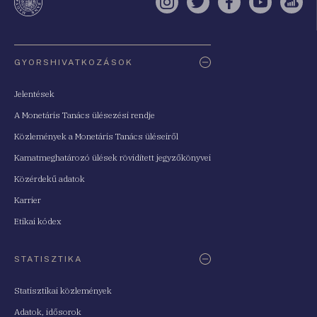
Instagram
Twitter
Facebook
YouTube
Sell
Oldaltérkép
GYORSHIVATKOZÁSOK
Jelentések
A Monetáris Tanács ülésezési rendje
Közlemények a Monetáris Tanács üléseiről
Kamatmeghatározó ülések rövidített jegyzőkönyvei
Közérdekű adatok
Karrier
Etikai kódex
STATISZTIKA
Statisztikai közlemények
Adatok, idősorok