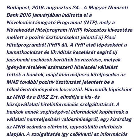
Budapest, 2016. augusztus 24. - A Magyar Nemzeti
Bank 2016 januárjában indította el a
Növekedéstámogató Programot (NTP), mely a
Növekedési Hitelprogram (NHP) fokozatos kivezetése
mellett a pozitív ösztönzéseket jelentő új Piaci
Hitelprogramból (PHP) áll. A PHP első lépéseként a
kamatkockázat és likviditás kezelését segítő új
jegybanki eszközök kerültek bevezetése, melyek
igénybevételével számszerű hitelezési vállalást
tettek a bankok, majd idén májusra kiteljesedve az
MNB további pozitív ösztönzést jelentett be a
tőkekövetelményeken keresztül. Harmadik lépésként
az MNB és a BISZ Zrt. elindítja a kis- és
középvállalati hitelinformációs szolgáltatását. A
bankok ennek segítségével információt kaphatnak a
vállalati nemteljesítési valószínűségről,
egy kizárólag
az MNB számára elérhető, egyedülálló adatbázis
alapján. A szolgáltatás így csökkenti az információs