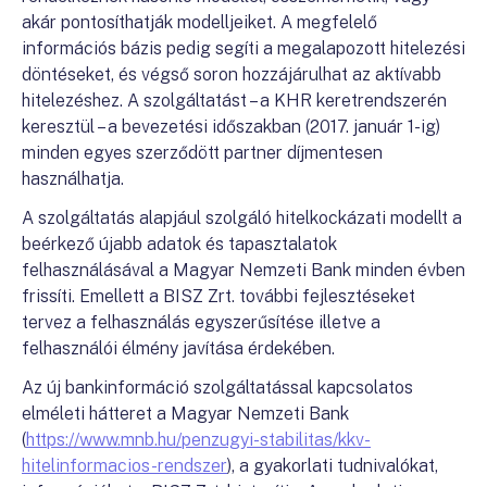
akár pontosíthatják modelljeiket. A megfelelő
információs bázis pedig segíti a megalapozott hitelezési
döntéseket, és végső soron hozzájárulhat az aktívabb
hitelezéshez. A szolgáltatást – a KHR keretrendszerén
keresztül – a bevezetési időszakban (2017. január 1-ig)
minden egyes szerződött partner díjmentesen
használhatja.
A szolgáltatás alapjául szolgáló hitelkockázati modellt a
beérkező újabb adatok és tapasztalatok
felhasználásával a Magyar Nemzeti Bank minden évben
frissíti. Emellett a BISZ Zrt. további fejlesztéseket
tervez a felhasználás egyszerűsítése illetve a
felhasználói élmény javítása érdekében.
Az új bankinformáció szolgáltatással kapcsolatos
elméleti hátteret a Magyar Nemzeti Bank
(
https://www.mnb.hu/penzugyi-stabilitas/kkv-
hitelinformacios-rendszer
), a gyakorlati tudnivalókat,