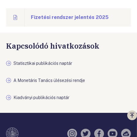
Fizetési rendszer jelentés 2025
Kapcsolódó hivatkozások
Statisztikai publikációs naptár
A Monetáris Tanács ülésezési rendje
Kiadványi publikációs naptár
Vi
a
te
Instagram
Twitter
Facebook
YouTube
Sell