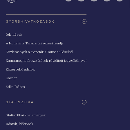
Oldaltérkép
GYORSHIVATKOZÁSOK
Jelentések
A Monetáris Tanács ülésezési rendje
Közlemények a Monetáris Tanács üléseiről
Kamatmeghatározó ülések rövidített jegyzőkönyvei
Közérdekű adatok
Karrier
Etikai kódex
STATISZTIKA
Statisztikai közlemények
Adatok, idősorok