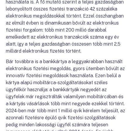
használata is. A fő mutató szerint a teljes gazdaságban
lebonyolított összes fizetési tranzakció 42 százaléka
elektronikus megoldásokkal történt. Ezzel összhangban
az elmúlt évben is dinamikusan bővült az elektronikus
fizetési forgalom: több mint 200 millió darabbal
emelkedett az elektronikus tranzakciók száma egy év
alatt, így a teljes gazdaságban összesen több mint 2,5
milliárd elektronikus fizetés történt.
Bár továbbra is a bankkártya a leggyakrabban használt
elektronikus fizetési megoldás, gyors ütemben bővült az
innovatív fizetési megoldások használata. Ezen belül a
kártya alapú mobiltárca-szolgáltatásokat széles
ügyfélkör használja: a bankkártyák negyedét az
ügyfelek már regisztrálták valamilyen mobiltárcában és
a kártyás vásárlások több mint negyede ezekkel történt.
2024-ben már több mint 1 millió qvik kérelem teljesült, az
azonnali fizetésre épülő qvik fizetési szolgáltatások
pedig minden lakossági ügyfél számára teljesen