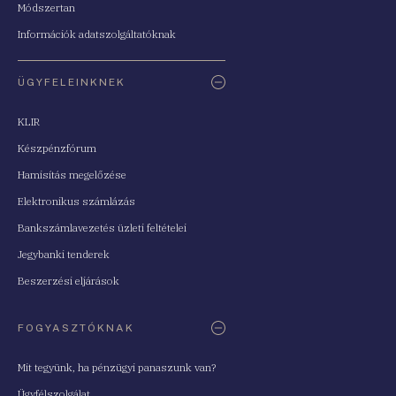
Módszertan
Információk adatszolgáltatóknak
ÜGYFELEINKNEK
KLIR
Készpénzfórum
Hamisítás megelőzése
Elektronikus számlázás
Bankszámlavezetés üzleti feltételei
Jegybanki tenderek
Beszerzési eljárások
FOGYASZTÓKNAK
Mit tegyünk, ha pénzügyi panaszunk van?
Ügyfélszolgálat