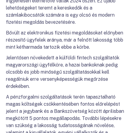
ingyenesen elérhetővé váltak 2024 őszén. Ez újabb
lehetőségeket teremt a kereskedők és a
számlakibocsátók számára is egy olcsó és modern
fizetési megoldás bevezetésére.
Bővült az elektronikus fizetési megoldásokat előnyben
részesítő ügyfelek aránya, már a felnőtt lakosság több
mint kétharmada tartozik ebbe a körbe.
Jelentősen növekedett a külföldi fintech szolgáltatók
magyarországi ügyfélköre, a hazai bankoknak pedig
olcsóbb és jobb minőségű szolgáltatásokkal kell
reagálniuk erre versenyképességük megőrzése
érdekében.
A pénzforgalmi szolgáltatások terén tapasztalható
magas költségek csökkentésében fontos előrelépést
jelent a jegybank és a Bankszövetség között áprilisban
megkötött 5 pontos megállapodás. További lépésekre
van szükség a lakosság tudatosságának növelése,
valamint a kisvállalatok, egyéni vállalkozók és a