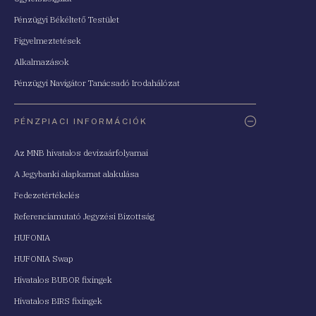
Pénzügyi Békéltető Testület
Figyelmeztetések
Alkalmazások
Pénzügyi Navigátor Tanácsadó Irodahálózat
PÉNZPIACI INFORMÁCIÓK
Az MNB hivatalos devizaárfolyamai
A Jegybanki alapkamat alakulása
Fedezetértékelés
Referenciamutató Jegyzési Bizottság
HUFONIA
HUFONIA Swap
Hivatalos BUBOR fixingek
Hivatalos BIRS fixingek