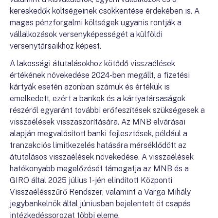
kereskedők költségeinek csökkentése érdekében is. A
magas pénzforgalmi költségek ugyanis rontják a
vállalkozások versenyképességét a külföldi
versenytársaikhoz képest.
A lakossági átutalásokhoz kötődő visszaélések
értékének növekedése 2024-ben megállt, a fizetési
kártyák esetén azonban számuk és értékük is
emelkedett, ezért a bankok és a kártyatársaságok
részéről egyaránt további erőfeszítések szükségesek a
visszaélések visszaszorítására. Az MNB elvárásai
alapján megvalósított banki fejlesztések, például a
tranzakciós limitkezelés hatására mérséklődött az
átutalásos visszaélések növekedése. A visszaélések
hatékonyabb megelőzését támogatja az MNB és a
GIRO által 2025 július 1-jén elindított Központi
Visszaélésszűrő Rendszer, valamint a Varga Mihály
jegybankelnök által júniusban bejelentett öt csapás
intézkedéssorozat többi eleme.