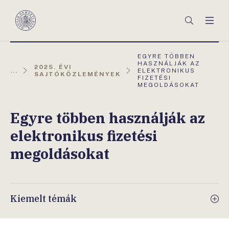
Főmenü
Keresés
Men
Magyar
Nemzeti
Bank
AKTUÁLIS
EGYRE TÖBBEN
OLDAL:
HASZNÁLJÁK AZ
2025. ÉVI
...
ELEKTRONIKUS
SAJTÓKÖZLEMÉNYEK
FIZETÉSI
MEGOLDÁSOKAT
Egyre többen használják az
elektronikus fizetési
megoldásokat
Kiemelt témák