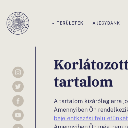
Főmenü
TERÜLETEK
A JEGYBANK
Magyar
Nemzeti
Bank
Korlátozot
Instagram
tartalom
Twitter
A tartalom kizárólag arra j
Facebook
Amennyiben Ön rendelkezik 
bejelentkezési felületünket
YouTube
Amennyiben Ön még nem ren