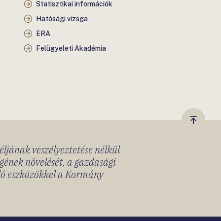
Statisztikai információk
Hatósági vizsga
ERA
Felügyeleti Akadémia
Vissza
a
céljának veszélyeztetése nélkül
tetejér
gének növelését, a gazdasági
lló eszközökkel a Kormány