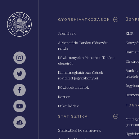
Oldaltérkép
GYORSHIVATKOZÁSOK
ÜGYF
Jelentések
KLIR
A Monetáris Tanács ülésezési
Készpé
rendje
Hamisí
Közlemények a Monetáris Tanács
Instagram
Elektro
üléseiről
Bankszá
Kamatmeghatározó ülések
feltétele
Twitter
rövidített jegyzőkönyvei
Jegyban
Közérdekű adatok
Facebook
Beszerz
Karrier
FOGY
Etikai kódex
YouTube
STATISZTIKA
Mit teg
panasz
Sellsy
Statisztikai közlemények
Ügyféls