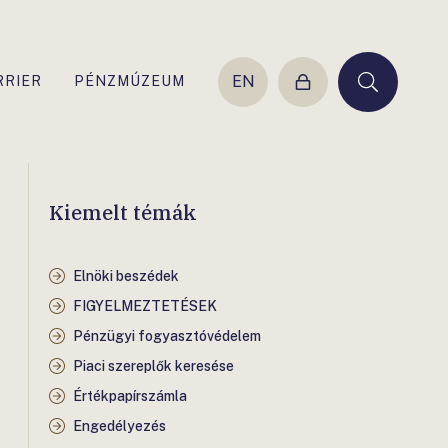
EN
RRIER
PÉNZMÚZEUM
Belépés
Keresés
Kiemelt témák
Elnöki beszédek
FIGYELMEZTETÉSEK
Pénzügyi fogyasztóvédelem
Piaci szereplők keresése
Értékpapírszámla
Engedélyezés