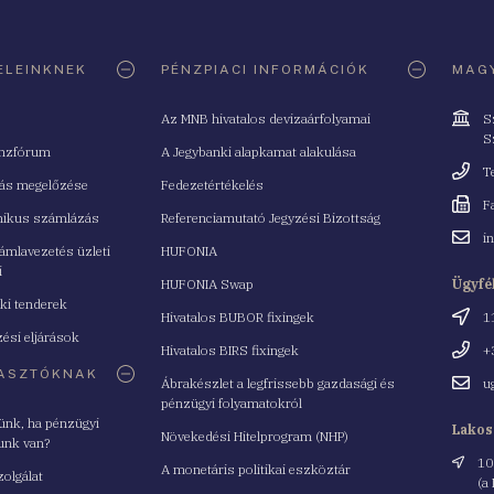
ELEINKNEK
PÉNZPIACI INFORMÁCIÓK
MAGY
Cím
Az MNB hivatalos devizaárfolyamai
S
S
nzfórum
A Jegybanki alapkamat alakulása
Telefo
T
tás megelőzése
Fedezetértékelés
Fax
F
nikus számlázás
Referenciamutató Jegyzési Bizottság
Email
i
mlavezetés üzleti
HUFONIA
cím
i
HUFONIA Swap
Ügyfé
ki tenderek
Cím
Hivatalos BUBOR fixingek
1
ési eljárások
Telefo
Hivatalos BIRS fixingek
+
ASZTÓKNAK
Email
Ábrakészlet a legfrissebb gazdasági és
u
cím
pénzügyi folyamatokról
yünk, ha pénzügyi
Lakos
Növekedési Hitelprogram (NHP)
unk van?
Cím
10
A monetáris politikai eszköztár
zolgálat
(a