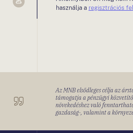
Sellsy
használja a
regisztrációs f
Az MNB elsődleges célja az ársta
támogatja a pénzügyi közvetítő
növekedéshez való fenntartható
gazdaság-, valamint a környeze