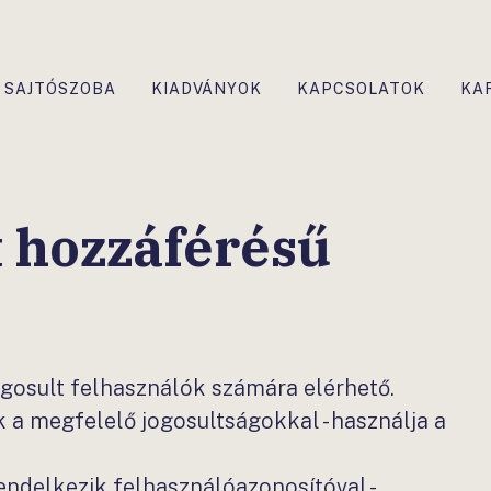
SAJTÓSZOBA
KIADVÁNYOK
KAPCSOLATOK
KA
t hozzáférésű
ogosult felhasználók számára elérhető.
a megfelelő jogosultságokkal - használja a
delkezik felhasználóazonosítóval -