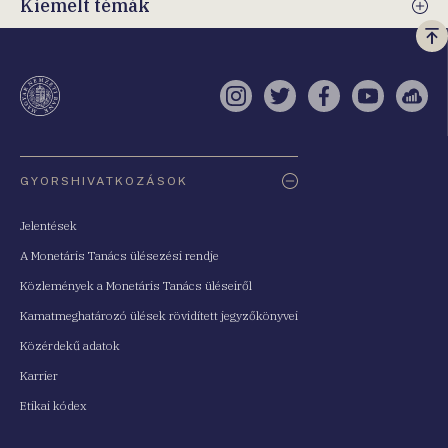
Kiemelt témák
Vi
a
te
Instagram
Twitter
Facebook
YouTube
Sell
Oldaltérkép
GYORSHIVATKOZÁSOK
Jelentések
A Monetáris Tanács ülésezési rendje
Közlemények a Monetáris Tanács üléseiről
Kamatmeghatározó ülések rövidített jegyzőkönyvei
Közérdekű adatok
Karrier
Etikai kódex