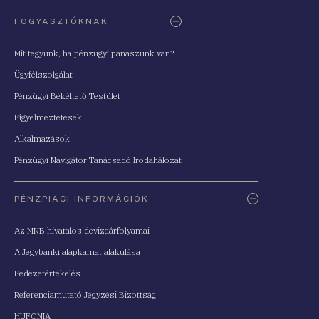
FOGYASZTÓKNAK
Mit tegyünk, ha pénzügyi panaszunk van?
Ügyfélszolgálat
Pénzügyi Békéltető Testület
Figyelmeztetések
Alkalmazások
Pénzügyi Navigátor Tanácsadó Irodahálózat
PÉNZPIACI INFORMÁCIÓK
Az MNB hivatalos devizaárfolyamai
A Jegybanki alapkamat alakulása
Fedezetértékelés
Referenciamutató Jegyzési Bizottság
HUFONIA