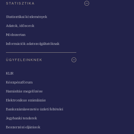
STATISZTIKA
Statisztikai közlemények
Adatok, idősorok
Módszertan
Információk adatszolgáltatóknak
ÜGYFELEINKNEK
KLIR
Készpénzfórum
Hamisítás megelőzése
Elektronikus számlázás
Bankszámlavezetés üzleti feltételei
Jegybanki tenderek
Beszerzési eljárások