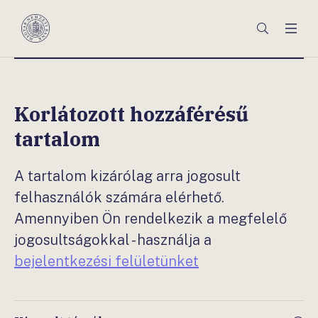
Főmenü
Keresés
Men
Magyar
Nemzeti
Bank
Korlátozott hozzáférésű
tartalom
A tartalom kizárólag arra jogosult
felhasználók számára elérhető.
Amennyiben Ön rendelkezik a megfelelő
jogosultságokkal - használja a
bejelentkezési felületünket