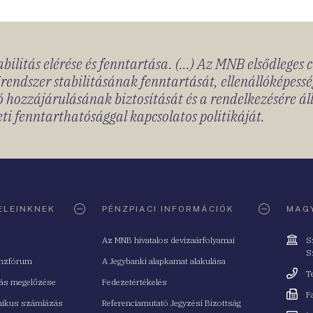
bilitás elérése és fenntartása. (...) Az MNB elsődleges 
rendszer stabilitásának fenntartását, ellenállóképessé
 hozzájárulásának biztosítását és a rendelkezésére á
ti fenntarthatósággal kapcsolatos politikáját.
ELEINKNEK
PÉNZPIACI INFORMÁCIÓK
MAGY
Cím
Az MNB hivatalos devizaárfolyamai
S
S
nzfórum
A Jegybanki alapkamat alakulása
Telefo
T
tás megelőzése
Fedezetértékelés
Fax
F
nikus számlázás
Referenciamutató Jegyzési Bizottság