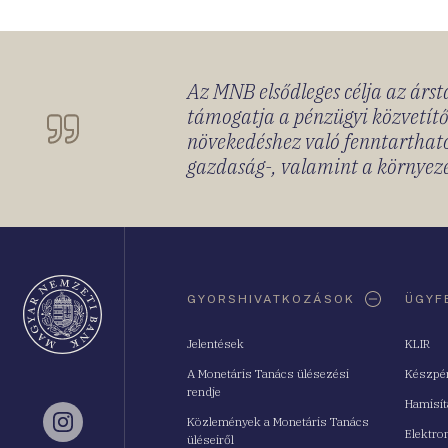
Az MNB elsődleges célja az ársta
támogatja a pénzügyi közvetítő
növekedéshez való fenntartható
gazdaság-, valamint a környeze
Oldaltérkép
GYORSHIVATKOZÁSOK
ÜGYF
Jelentések
KLIR
A Monetáris Tanács ülésezési
Készpé
rendje
Hamisí
Közlemények a Monetáris Tanács
Instagram
Elektro
üléseiről