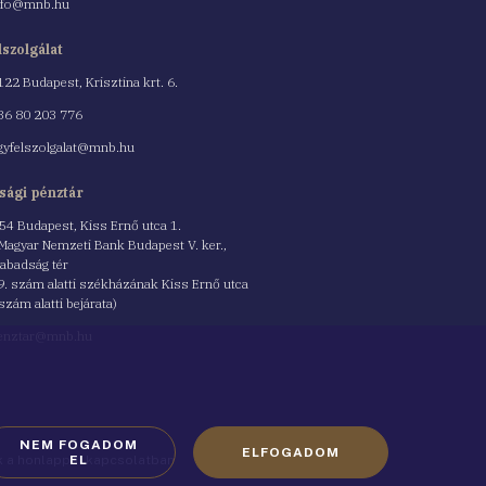
nfo@mnb.hu
lszolgálat
122 Budapest, Krisztina krt. 6.
nszám
36 80 203 776
gyfelszolgalat@mnb.hu
sági pénztár
54 Budapest, Kiss Ernő utca 1.
 Magyar Nemzeti Bank Budapest V. ker.,
abadság tér
9. szám alatti székházának Kiss Ernő utca
 szám alatti bejárata)
enztar@mnb.hu
NEM FOGADOM
ELFOGADOM
ók a honlappal kapcsolatban
EL