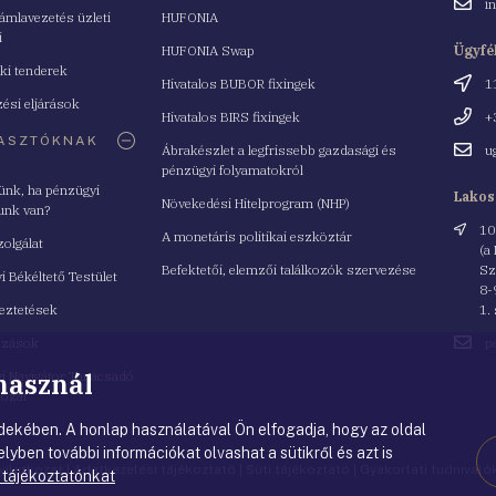
Email
i
mlavezetés üzleti
HUFONIA
cím
i
HUFONIA Swap
Ügyfé
ki tenderek
Cím
Hivatalos BUBOR fixingek
1
ési eljárások
Telefo
Hivatalos BIRS fixingek
+
ASZTÓKNAK
Email
Ábrakészlet a legfrissebb gazdasági és
u
cím
pénzügyi folyamatokról
yünk, ha pénzügyi
Lakos
Növekedési Hitelprogram (NHP)
unk van?
Cím
10
A monetáris politikai eszköztár
zolgálat
(a
Befektetői, elemzői találkozók szervezése
Sz
i Békéltető Testület
8-
eztetések
1.
Email
azások
p
cím
 használ
i Navigátor Tanácsadó
lózat
ekében. A honlap használatával Ön elfogadja, hogy az oldal
lyben további információkat olvashat a sütikről és azt is
nyilatkozat
|
Adatkezelési tájékoztató
|
Süti tájékoztató
|
Gyakorlati tudnival
 tájékoztatónkat