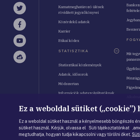
Bankszá
Kamatmeghatározó ülések
feltétele
Twitter
rövidített jegyzőkönyvei
Jegyban
Közérdekű adatok
Facebook
Beszerz
Karrier
FOGY
Etikai kódex
YouTube
STATISZTIKA
Mit teg
panasz
Sellsy
Statisztikai közlemények
Ügyféls
Adatok, idősorok
Pénzügy
Módszertan
Figyelm
Információk adatszolgáltatóknak
Alkalm
Ez a weboldal sütiket („cookie”)
Pénzügy
Irodahá
Ez a weboldal sütiket használ a kényelmesebb böngészés érd
sütiket használ. Kérjük, olvassa el Süti tájékoztatónkat ,ame
© Magyar Nemzeti Bank
|
Impresszum
|
Jogi 
megtudhatja, hogyan tudja kikapcsolni vagy törölni őket.
Süti