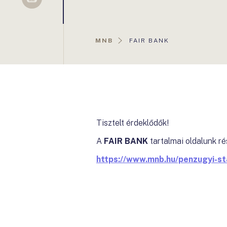
Sellsy
AKTUÁLIS
MNB
FAIR BANK
OLDAL:
Tisztelt érdeklődők!
A
FAIR BANK
tartalmai oldalunk ré
https://www.mnb.hu/penzugyi-sta