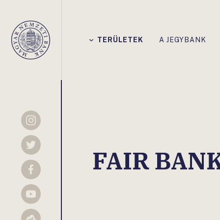
Főmenü
TERÜLETEK
A JEGYBANK
Magyar
Nemzeti
Bank
Instagram
Twitter
FAIR BAN
Facebook
YouTube