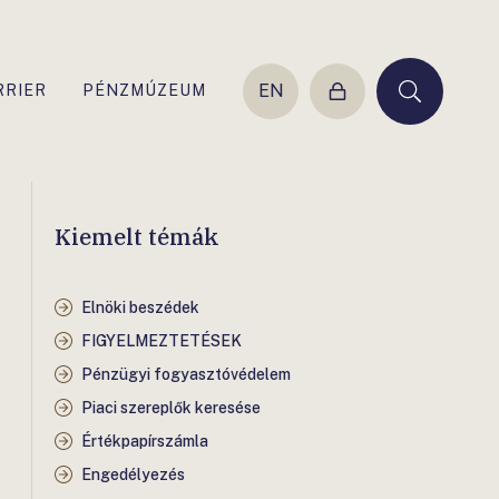
EN
RRIER
PÉNZMÚZEUM
Belépés
Keresés
Kiemelt témák
Elnöki beszédek
FIGYELMEZTETÉSEK
Pénzügyi fogyasztóvédelem
Piaci szereplők keresése
Értékpapírszámla
Engedélyezés