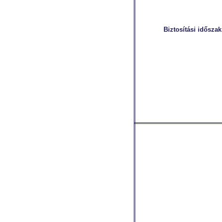
Biztosítási időszak