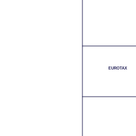
EUROTAX