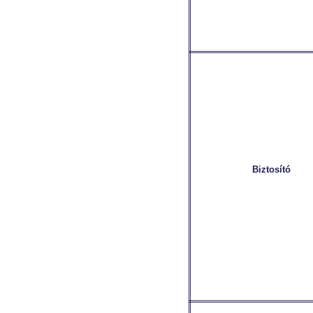
Biztosító