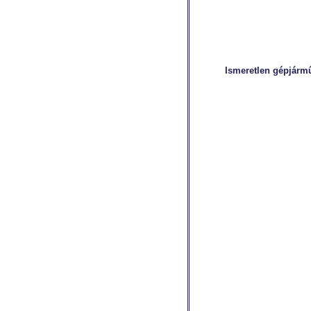
Ismeretlen gépjárm