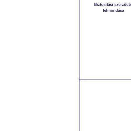
Biztosítási szerződé
felmondása