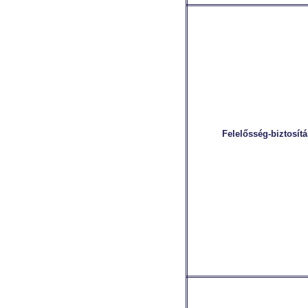
Felelősség-biztosítá