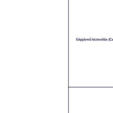
Gépjármű-biztosítás (C