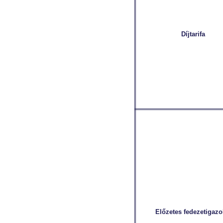
Díjtarifa
Előzetes fedezetigazo