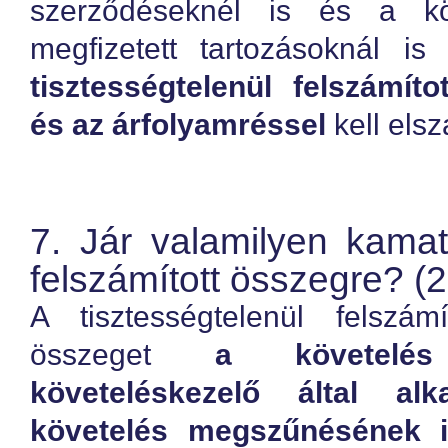
szerződéseknél is és a kö
megfizetett tartozásoknál i
tisztességtelenül felszámíto
és az árfolyamréssel
kell elsz
7. Jár valamilyen kamat
felszámított összegre? (
A tisztességtelenül felszám
összeget
a követelé
követeléskezelő által alk
követelés megszűnésének id