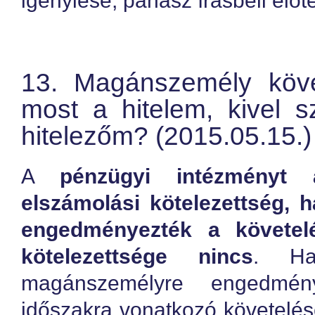
igénylése, panasz írásbeli előt
13. Magánszemély köve
most a hitelem, kivel s
hitelezőm? (2015.05.15.)
A
pénzügyi intézményt 
elszámolási kötelezettség,
engedményezték a követelés
kötelezettsége nincs
. Ha
magánszemélyre engedmén
időszakra vonatkozó követelésé