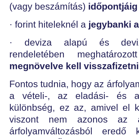
(vagy beszámítás)
időpontjáig
· forint hiteleknél a
jegybanki 
· deviza alapú és devi
rendeletében meghatároz
megnövelve kell visszafizetni
Fontos tudnia, hogy az árfoly
a vételi-, az eladási- és a
különbség, ez az, amivel el k
viszont nem azonos az ár
árfolyamváltozásból eredő 