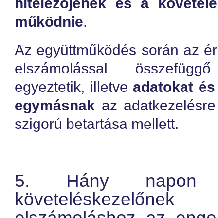
hitelezőjének és a követelé
működnie
.
Az együttműködés során az ér
elszámolással összefügg
egyeztetik, illetve
adatokat és
egymásnak
az adatkezelésre
szigorú betartása mellett.
5. Hány napon 
követeléskezelőn
elszámoláshoz az enge