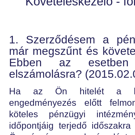
Követeléskezelő - fo
1. Szerződésem a pénz
már megszűnt és követel
Ebben az esetben
elszámolásra? (2015.02.
Ha az Ön hitelét a köv
engedményezés előtt felmon
köteles pénzügyi intézm
időpontjáig terjedő időszakr