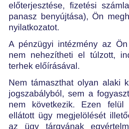
előterjesztése, fizetési szám
panasz benyújtása), Ön megha
nyilatkozatot.
A pénzügyi intézmény az Ön 
nem nehezítheti el túlzott, in
terhek előírásával.
Nem támaszthat olyan alaki 
jogszabályból, sem a fogyaszt
nem következik. Ezen felül 
ellátott ügy megjelölését ill
az ügy tárgyának egyértel