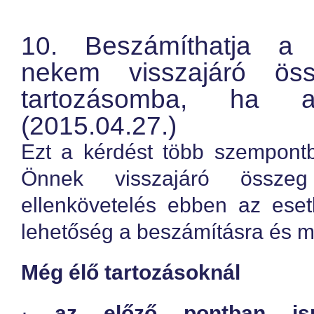
10. Beszámíthatja a 
nekem visszajáró ös
tartozásomba, ha 
(2015.04.27.)
Ezt a kérdést több szempontb
Önnek visszajáró összeg
ellenkövetelés ebben az ese
lehetőség a beszámításra és mi
Még élő tartozásoknál
·
az előző pontban ism