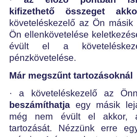
kifizethető összeget akk
követeléskezelő az Ön másik l
Ön ellenkövetelése keletkezés
évült el a követeléske
pénzkövetelése.
Már megszűnt tartozásoknál
· a követeléskezelő az Önn
beszámíthatja
egy másik lejá
még nem évült el akkor, 
tartozását. Nézzünk erre e