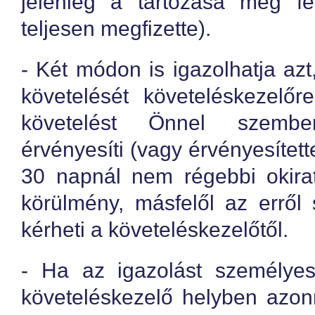
jelenleg a tartozása még fe
teljesen megfizette).
- Két módon is igazolhatja azt,
követelését követeléskezelő
követelést Önnel szembe
érvényesíti (vagy érvényesített
30 napnál nem régebbi okirat
körülmény, másfelől az erről s
kérheti a követeléskezelőtől.
- Ha az igazolást személyes
követeléskezelő helyben azonn