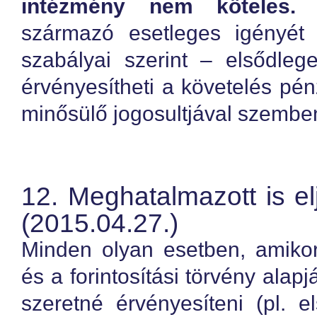
intézmény nem köteles.
Ö
származó esetleges igényét 
szabályai szerint – elsődleg
érvényesítheti a követelés p
minősülő jogosultjával szembe
12. Meghatalmazott is e
(2015.04.27.)
Minden olyan esetben, amikor
és a forintosítási törvény alapj
szeretné érvényesíteni (pl. e