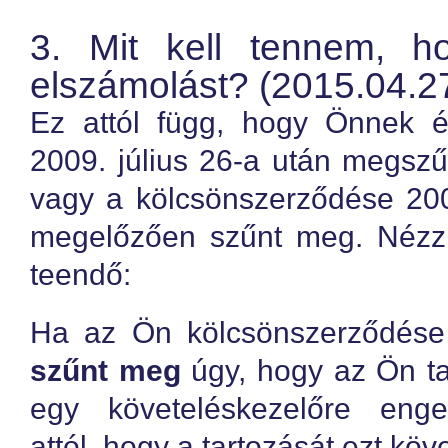
3. Mit kell tennem, 
elszámolást? (2015.04.27
Ez attól függ, hogy Önnek él
2009. július 26-a után megszű
vagy a kölcsönszerződése 200
megelőzően szűnt meg. Nézzü
teendő:
Ha az Ön kölcsönszerződés
szűnt meg
úgy, hogy az Ön tar
egy követeléskezelőre enge
attól, hogy a tartozását ezt kö