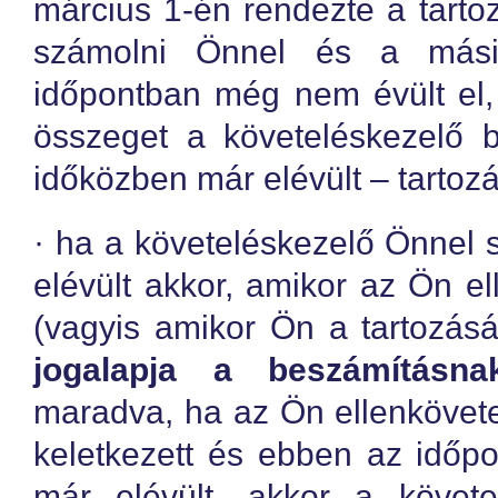
március 1-én rendezte a tartoz
számolni Önnel és a mási
időpontban még nem évült el,
összeget a követeléskezelő 
időközben már elévült – tartoz
· ha a követeléskezelő Önnel
elévült akkor, amikor az Ön el
(vagyis amikor Ön a tartozásá
jogalapja a beszámításna
maradva, ha az Ön ellenkövet
keletkezett és ebben az időp
már elévült, akkor a követ