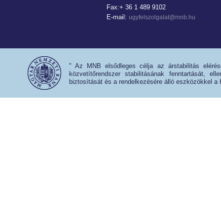
Fax:+ 36 1 489 9102
E-mail:
ugyfelszolgalat@mnb.hu
" Az MNB elsődleges célja az árstabilitás eléré
közvetítőrendszer stabilitásának fenntartását, e
biztosítását és a rendelkezésére álló eszközökkel a 