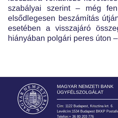
szabályai szerint – még fen
elsődlegesen beszámítás útjá
esetében a visszajáró össze
hiányában polgári peres úton –
MAGYAR NEMZETI BANK
ÜGYFÉLSZOLGÁLAT
Cím: 1122 Budapest, Krisztina krt. 6.
Levélcím:1534 Budapest BKKP Postafió
Telefon:+ 36 80 203 776