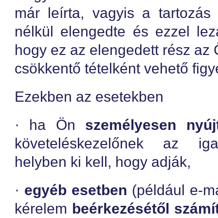
már leírta, vagyis a tartozás
nélkül elengedte és ezzel lez
hogy ez az elengedett rész az 
csökkentő tételként vehető fig
Ezekben az esetekben
· ha Ön
személyesen nyúj
követeléskezelőnek az ig
helyben ki kell, hogy adják,
·
egyéb esetben
(például e-ma
kérelem
beérkezésétől számít