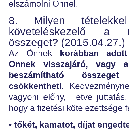
elszámolni Önnel.
8. Milyen tételekke
követeléskezelő a 
összeget? (2015.04.27.)
Az Önnek
korábban adot
Önnek visszajáró, vagy a
beszámítható összeget
csökkentheti
. Kedvezményne
vagyoni előny, illetve juttatá
hogy a fizetési kötelezettsége 
•
tőkét, kamatot, díjat engedte