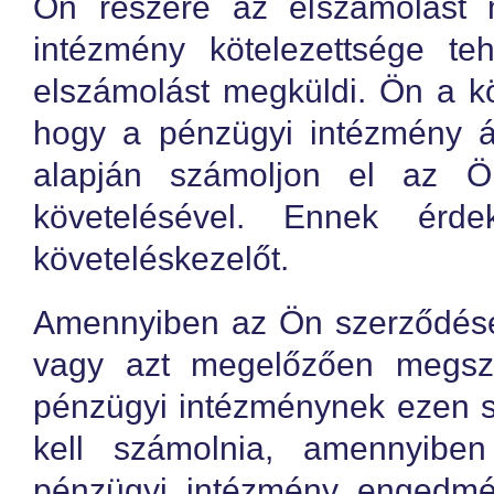
Ön részére az elszámolást 
intézmény kötelezettsége te
elszámolást megküldi. Ön a kö
hogy a pénzügyi intézmény ál
alapján számoljon el az Ö
követelésével. Ennek érd
követeléskezelőt.
Amennyiben az Ön szerződése 
vagy azt megelőzően megsz
pénzügyi intézménynek ezen s
kell számolnia, amennyibe
pénzügyi intézmény engedmén