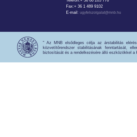
Telefon:+ 36 80 203 776
Fax:+ 36 1 489 9102
E-mail:
ugyfelszolgalat@mnb.hu
" Az MNB elsődleges célja az árstabilitás eléré
közvetítőrendszer stabilitásának fenntartását, e
biztosítását és a rendelkezésére álló eszközökkel a 