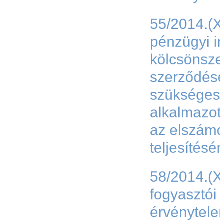
55/2014.(X
pénzügyi 
kölcsönsz
szerződése
szükséges
alkalmazot
az elszám
teljesítés
58/2014.(X
fogyasztó
érvénytel