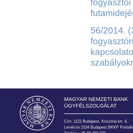
fogyasztói
futamidej
56/2014. (
fogyasztóna
kapcsolato
szabályok
MAGYAR NEMZETI BANK
ÜGYFÉLSZOLGÁLAT
Cím: 1122 Budapest, Krisztina krt. 6.
Levélcím:1534 Budapest BKKP Postafió