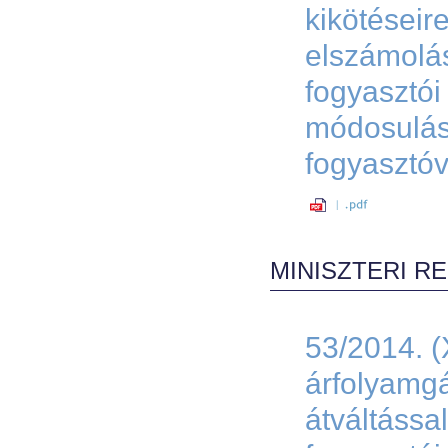
kikötéseir
elszámolás
fogyasztó
módosulás
fogyasztó
MINISZTERI R
53/2014. (
árfolyamgát
átváltással