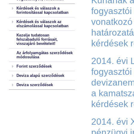
Kúriának 
Kérdések és válaszok a
fogyasztói
forintosítással kapcsolatban
vonatkozó
Kérdések és válaszok az
elszámolással kapcsolatban
határozatá
Kezelje tudatosan
felszabaduló forrásait,
kérdések 
visszajáró bevételeit!
Az árfolyamgátas szerződések
módosulása
2014. évi 
Forint szerződések
fogyasztó
Deviza alapú szerződések
devizanem
Deviza szerződések
a kamatsz
kérdések 
2014. évi 
pénzügyi 