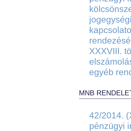
kölcsönsz
jogegységi
kapcsolat
rendezésér
XXXVIII. t
elszámolás
egyéb ren
MNB RENDELE
42/2014. (
pénzügyi 