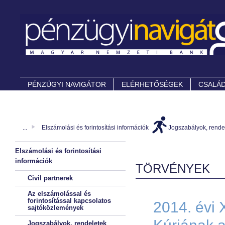
PÉNZÜGYI NAVIGÁTOR
ELÉRHETŐSÉGEK
CSALÁD
...
Elszámolási és forintosítási információk
Jogszabályok, rende
Elszámolási és forintosítási
információk
TÖRVÉNYEK
Civil partnerek
Az elszámolással és
forintosítással kapcsolatos
2014. évi 
sajtóközlemények
Jogszabályok, rendeletek