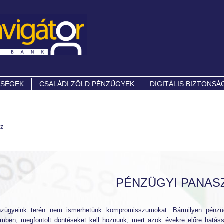
ŐSÉGEK
CSALÁDI ZÖLD PÉNZÜGYEK
DIGITÁLIS BIZTONSÁ
sz
PÉNZÜGYI PANAS
zügyeink terén nem ismerhetünk kompromisszumokat. Bármilyen pénzügyi
mben, megfontolt döntéseket kell hoznunk, mert azok évekre előre hatáss