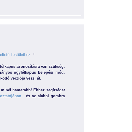
ltető Testülethez
!
félkapus azonosításra van szükség.
mányos ügyfélkapus belépési mód,
ködő verziója veszi át.
 minél hamarabb! Ehhez segítséget
oztatójában
és az alábbi gombra