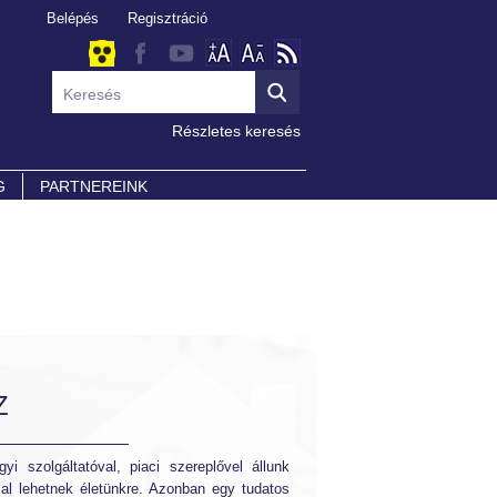
Belépés
Regisztráció
Részletes keresés
G
PARTNEREINK
Z
 szolgáltatóval, piaci szereplővel állunk
al lehetnek életünkre. Azonban egy tudatos