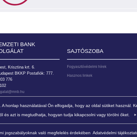
EMZETI BANK
OLGÁLAT
SAJTÓSZOBA
Fogyasztóvédelmi hírek
t, Krisztina krt. 6.
udapest BKKP Postafiók: 777.
Hasznos linkek
203 776
9102
olgalat@mnb.hu
 honlap használatával Ön elfogadja, hogy az oldal sütiket használ. Ké
ről és azt is megtudhatja, hogyan tudja kikapcsolni vagy törölni őket.
z árstabilitás elérése és fenntartása. Az MNB elsődleges céljának ve
sának fenntartását, ellenállóképességének növelését, a gazdasági növeke
ére álló eszközökkel a Kormány gazdaságpolitikáját. "
lmi jogszabályoknak való megfelelés érdekében
Adatvédelmi tájékozta