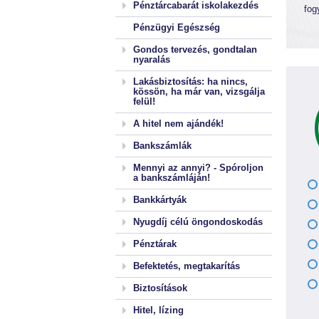
Pénztárcabarát iskolakezdés
fog
Pénzügyi Egészség
Gondos tervezés, gondtalan
nyaralás
Lakásbiztosítás: ha nincs,
kössön, ha már van, vizsgálja
felül!
A hitel nem ajándék!
Bankszámlák
Mennyi az annyi? - Spóroljon
a bankszámláján!
Bankkártyák
Nyugdíj célú öngondoskodás
Pénztárak
Befektetés, megtakarítás
Biztosítások
Hitel, lízing