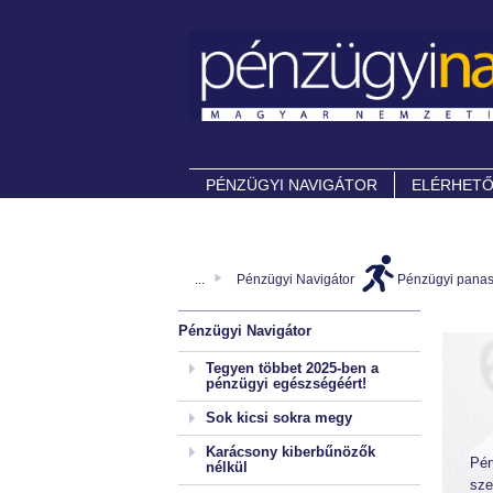
PÉNZÜGYI NAVIGÁTOR
ELÉRHET
...
Pénzügyi Navigátor
Pénzügyi pana
Pénzügyi Navigátor
Tegyen többet 2025-ben a
pénzügyi egészségéért!
Sok kicsi sokra megy
Karácsony kiberbűnözők
Pén
nélkül
sze