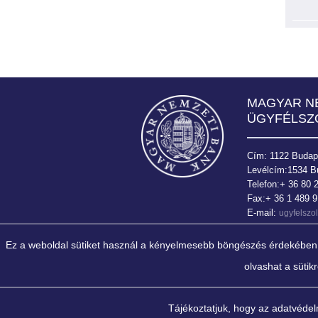
Bank
MAGYAR N
ÜGYFÉLSZ
Cím: 1122 Budapes
Levélcím:1534 B
Telefon:+ 36 80 
Fax:+ 36 1 489 
E-mail:
ugyfelsz
Ez a weboldal sütiket használ a kényelmesebb böngészés érdekében. A
olvashat a sütik
" Az MNB elsődleges célja a
közvetítőrendszer stabilitá
biztosítását és a rendelkezés
Tájékoztatjuk, hogy az adatvéde