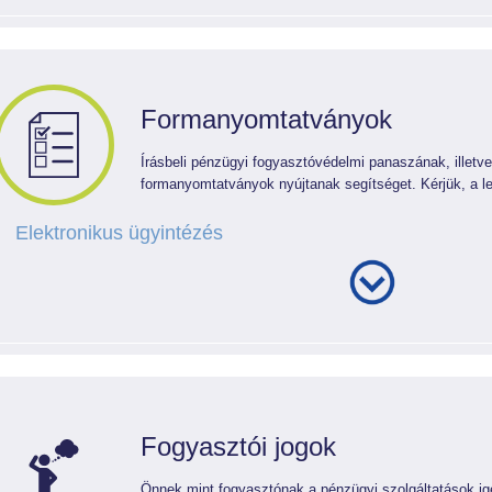
Formanyomtatványok
Írásbeli pénzügyi fogyasztóvédelmi panaszának, illetv
formanyomtatványok nyújtanak segítséget. Kérjük, a legö
Elektronikus ügyintézés
Fogyasztói jogok
Önnek mint fogyasztónak a pénzügyi szolgáltatások i