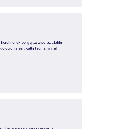
e kérelmének benyújtásához az alábbi
rdülő listáért kattintson a nyílra!
génybevétele kapcsán joga van a