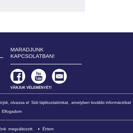
Székhely: 1013 Budapest, K
MARADJUNK
Ügyfélszol
KAPCSOLATBAN!
VÁRJUK VÉLEMÉNYÉT!
rjük, olvassa el
Süti tájékoztatónkat,
amelyben további információkat
Elfogadom
szélyeztetése nélkül támogatja a pénzügyi
déshez való fenntartható hozzájárulásának
tónk
megváltozott.
Értem