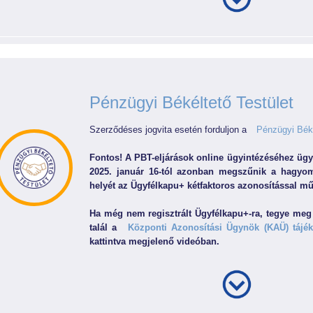
Pénzügyi Békéltető Testület
Szerződéses jogvita esetén forduljon a
Pénzügyi Béké
Fontos! A PBT-eljárások online ügyintézéséhez ügy
2025. január 16-tól azonban megszűnik a hagyo
helyét az Ügyfélkapu+ kétfaktoros azonosítással mű
Ha még nem regisztrált Ügyfélkapu+-ra, tegye meg
talál a
Központi Azonosítási Ügynök (KAÜ) tájék
kattintva megjelenő videóban.