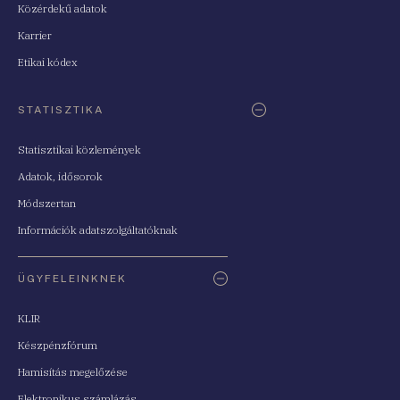
Közérdekű adatok
Karrier
Etikai kódex
STATISZTIKA
Statisztikai közlemények
Adatok, idősorok
Módszertan
Információk adatszolgáltatóknak
ÜGYFELEINKNEK
KLIR
Készpénzfórum
Hamisítás megelőzése
Elektronikus számlázás