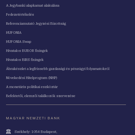
A Jegybanki alapkamat alakulása
Fedezetértékelés
Referenciamutató Jegyzési Bizottság
HUFONIA
HUFONIA Swap
Hivatalos BUBOR fixingek
Hivatalos BIRS fixingek
Ábrakészlet a legfrissebb gazdasági és pénzügyi folyamatokról
Növekedési Hitelprogram (NHP)
A monetáris politikai eszköztár
Befektetői, elemzői találkozók szervezése
MAGYAR NEMZETI BANK
Cím
Székhely: 1054 Budapest,