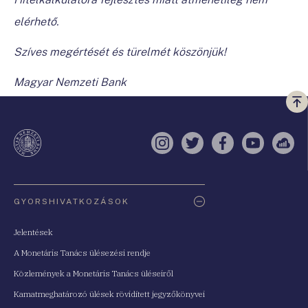
elérhető.
Szíves megértését és türelmét köszönjük!
Magyar Nemzeti Bank
Vi
a
te
Instagram
Twitter
Facebook
YouTube
Sell
Oldaltérkép
GYORSHIVATKOZÁSOK
Jelentések
A Monetáris Tanács ülésezési rendje
Közlemények a Monetáris Tanács üléseiről
Kamatmeghatározó ülések rövidített jegyzőkönyvei