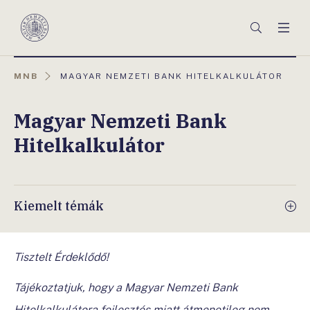
Főmenü
Keresés
Men
Magyar
Nemzeti
Bank
AKTUÁLIS
MNB
MAGYAR NEMZETI BANK HITELKALKULÁTOR
OLDAL:
Magyar Nemzeti Bank
Hitelkalkulátor
Kiemelt témák
Tisztelt Érdeklődő!
Tájékoztatjuk, hogy a Magyar Nemzeti Bank
Hitelkalkulátora fejlesztés miatt átmenetileg nem