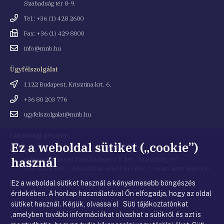
Szabadság tér 8-9.
Telefonszám
Tel.: +36 (1) 428 2600
Fax
Fax: +36 (1) 429 8000
Email
info@mnb.hu
cím
Ügyfélszolgálat
Cím
1122 Budapest, Krisztina krt. 6.
Telefonszám
+36 80 203 776
Email
ugyfelszolgalat@mnb.hu
cím
Lakossági pénztár
Ez a weboldal sütiket („cookie”)
Cím
1054 Budapest, Kiss Ernő utca 1.
használ
(a Magyar Nemzeti Bank Budapest V. ker., Szabadság tér
8-9. szám alatti székházának Kiss Ernő utca 1. szám alatti bejárata)
Ez a weboldal sütiket használ a kényelmesebb böngészés
Email
penztar@mnb.hu
cím
érdekében. A honlap használatával Ön elfogadja, hogy az oldal
sütiket használ. Kérjük, olvassa el Süti tájékoztatónkat
,amelyben további információkat olvashat a sütikről és azt is