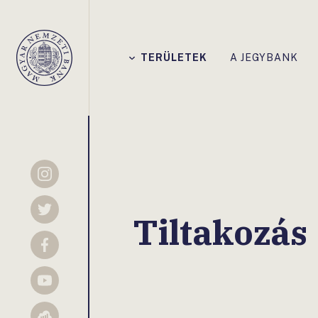
Főmenü
TERÜLETEK
A JEGYBANK
Magyar
Nemzeti
Bank
Instagram
Twitter
Tiltakozás
Facebook
YouTube