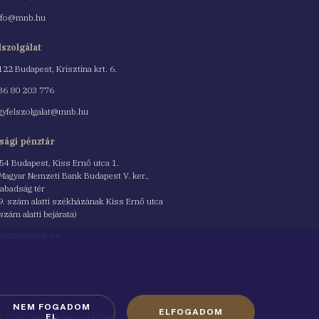
nfo@mnb.hu
lszolgálat
122 Budapest, Krisztina krt. 6.
nszám
36 80 203 776
gyfelszolgalat@mnb.hu
sági pénztár
54 Budapest, Kiss Ernő utca 1.
 Magyar Nemzeti Bank Budapest V. ker.,
abadság tér
9. szám alatti székházának Kiss Ernő utca
 szám alatti bejárata)
enztar@mnb.hu
NEM FOGADOM
ELFOGADOM
ók a honlappal kapcsolatban
EL