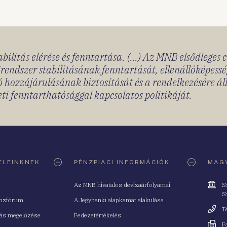
bilitás elérése és fenntartása. (...) Az MNB elsődleges 
rendszer stabilitásának fenntartását, ellenállóképessé
 hozzájárulásának biztosítását és a rendelkezésére á
ti fenntarthatósággal kapcsolatos politikáját.
ELEINKNEK
PÉNZPIACI INFORMÁCIÓK
MAGY
Cím
Az MNB hivatalos devizaárfolyamai
S
S
nzfórum
A Jegybanki alapkamat alakulása
Telefo
T
tás megelőzése
Fedezetértékelés
Fax
F