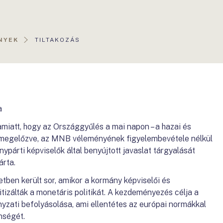
AKTUÁLIS
NYEK
TILTAKOZÁS
OLDAL:
a
miatt, hogy az Országgyűlés a mai napon – a hazai és
t megelőzve, az MNB véleményének figyelembevétele nélkül
ypárti képviselők által benyújtott javaslat tárgyalását
árta.
etben került sor, amikor a kormány képviselői és
itizálták a monetáris politikát. A kezdeményezés célja a
nyzati befolyásolása, ami ellentétes az európai normákkal
nségét.