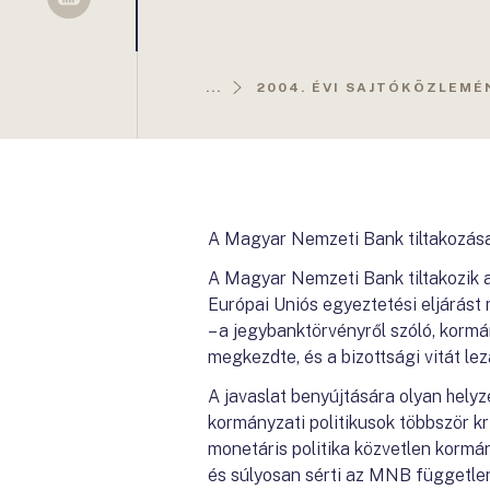
Sellsy
...
2004. ÉVI SAJTÓKÖZLEMÉ
A Magyar Nemzeti Bank tiltakozás
A Magyar Nemzeti Bank tiltakozik a
Európai Uniós egyeztetési eljárás
– a jegybanktörvényről szóló, kormán
megkezdte, és a bizottsági vitát lez
A javaslat benyújtására olyan helyz
kormányzati politikusok többször kr
monetáris politika közvetlen kormá
és súlyosan sérti az MNB függetle