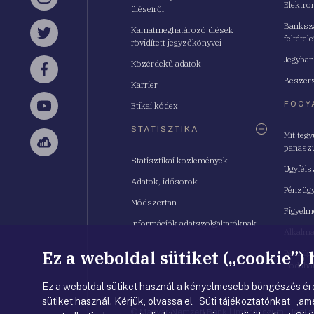
Instagram
Elektro
üléseiről
Bankszá
Kamatmeghatározó ülések
feltétele
Twitter
rövidített jegyzőkönyvei
Jegyban
Közérdekű adatok
Facebook
Beszerz
Karrier
FOGY
Etikai kódex
YouTube
STATISZTIKA
Mit teg
panasz
Sellsy
Statisztikai közlemények
Ügyféls
Adatok, idősorok
Pénzügy
Módszertan
Figyelm
Információk adatszolgáltatóknak
Alkalm
Ez a weboldal sütiket („cookie”)
Pénzügy
Irodahá
Ez a weboldal sütiket használ a kényelmesebb böngészés érd
sütiket használ. Kérjük, olvassa el Süti tájékoztatónkat ,ame
© Magyar Nemzeti Bank
|
Impresszum
|
Jogi 