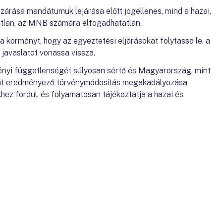
zárása mandátumuk lejárása előtt jogellenes, mind a hazai,
átlan, az MNB számára elfogadhatatlan.
 kormányt, hogy az egyeztetési eljárásokat folytassa le, a
javaslatot vonassa vissza.
nyi függetlenségét súlyosan sértő és Magyarország, mint
ását eredményező törvénymódosítás megakadályozása
z fordul, és folyamatosan tájékoztatja a hazai és