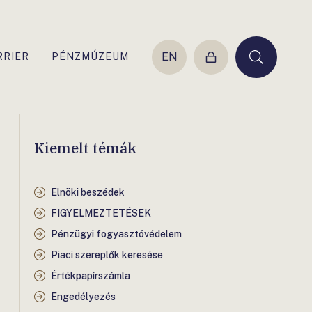
EN
RRIER
PÉNZMÚZEUM
Belépés
Keresés
Kiemelt témák
Elnöki beszédek
FIGYELMEZTETÉSEK
Pénzügyi fogyasztóvédelem
Piaci szereplők keresése
Értékpapírszámla
Engedélyezés