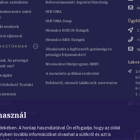
nikus számlázás
Referenciamutató Jegyzési Bizottság
Email
i
mlavezetés üzleti
HUFONIA
cím
i
HUFONIA Swap
Ügyfé
ki tenderek
Cím
Hivatalos BUBOR fixingek
1
ési eljárások
Telefo
Hivatalos BIRS fixingek
+
ASZTÓKNAK
Email
Ábrakészlet a legfrissebb gazdasági és
u
cím
pénzügyi folyamatokról
yünk, ha pénzügyi
Lakos
Növekedési Hitelprogram (NHP)
unk van?
Cím
10
A monetáris politikai eszköztár
zolgálat
(a
Befektetői, elemzői találkozók szervezése
Sz
i Békéltető Testület
8-
eztetések
1.
Email
azások
p
cím
 használ
i Navigátor Tanácsadó
lózat
ekében. A honlap használatával Ön elfogadja, hogy az oldal
lyben további információkat olvashat a sütikről és azt is
nyilatkozat
|
Adatkezelési tájékoztató
|
Süti tájékoztató
|
Gyakorlati tudnival