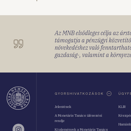
Az MNB elsődleges célja az ársta
támogatja a pénzügyi közvetítő
növekedéshez való fenntartható
gazdaság-, valamint a környeze
Oldaltérkép
GYORSHIVATKOZÁSOK
ÜGYF
Jelentések
KLIR
A Monetáris Tanács ülésezési
Készpé
rendje
Hamisí
Közlemények a Monetáris Tanács