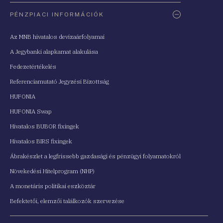
PÉNZPIACI INFORMÁCIÓK
Az MNB hivatalos devizaárfolyamai
A Jegybanki alapkamat alakulása
Fedezetértékelés
Referenciamutató Jegyzési Bizottság
HUFONIA
HUFONIA Swap
Hivatalos BUBOR fixingek
Hivatalos BIRS fixingek
Ábrakészlet a legfrissebb gazdasági és pénzügyi folyamatokról
Növekedési Hitelprogram (NHP)
A monetáris politikai eszköztár
Befektetői, elemzői találkozók szervezése