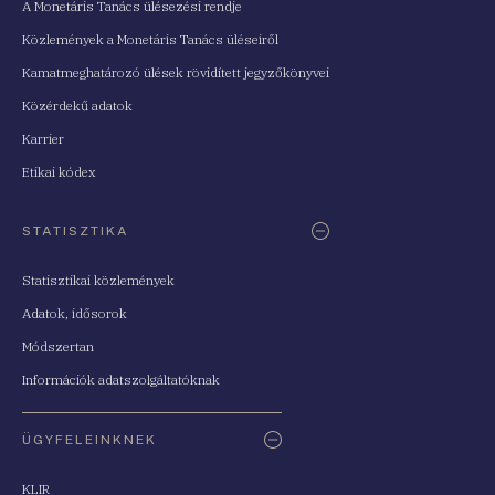
A Monetáris Tanács ülésezési rendje
Közlemények a Monetáris Tanács üléseiről
Kamatmeghatározó ülések rövidített jegyzőkönyvei
Közérdekű adatok
Karrier
Etikai kódex
STATISZTIKA
Statisztikai közlemények
Adatok, idősorok
Módszertan
Információk adatszolgáltatóknak
ÜGYFELEINKNEK
KLIR