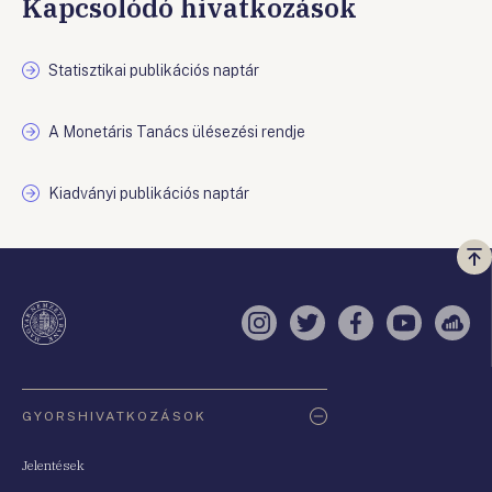
Kapcsolódó hivatkozások
Statisztikai publikációs naptár
A Monetáris Tanács ülésezési rendje
Kiadványi publikációs naptár
Vi
a
te
Instagram
Twitter
Facebook
YouTube
Sell
Oldaltérkép
GYORSHIVATKOZÁSOK
Jelentések