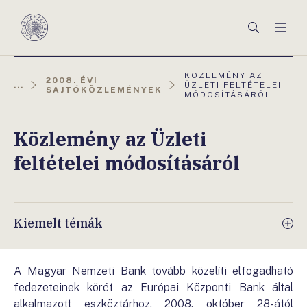
Főmenü
Keresés
Men
Magyar
Nemzeti
Bank
AKTUÁLIS
KÖZLEMÉNY AZ
2008. ÉVI
OLDAL:
...
ÜZLETI FELTÉTELEI
SAJTÓKÖZLEMÉNYEK
MÓDOSÍTÁSÁRÓL
Közlemény az Üzleti
feltételei módosításáról
Kiemelt témák
A Magyar Nemzeti Bank tovább közelíti elfogadható
fedezeteinek körét az Európai Központi Bank által
alkalmazott eszköztárhoz. 2008. október 28-ától