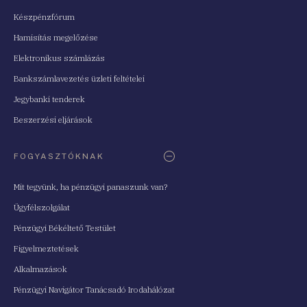
Készpénzfórum
Hamisítás megelőzése
Elektronikus számlázás
Bankszámlavezetés üzleti feltételei
Jegybanki tenderek
Beszerzési eljárások
FOGYASZTÓKNAK
Mit tegyünk, ha pénzügyi panaszunk van?
Ügyfélszolgálat
Pénzügyi Békéltető Testület
Figyelmeztetések
Alkalmazások
Pénzügyi Navigátor Tanácsadó Irodahálózat