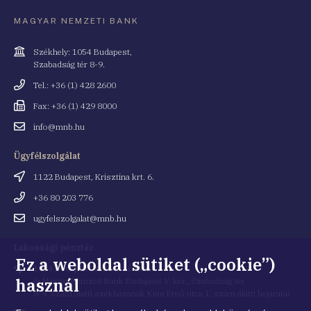
MAGYAR NEMZETI BANK
Cím
Székhely: 1054 Budapest,
Szabadság tér 8-9.
Telefonszám
Tel.: +36 (1) 428 2600
Fax
Fax: +36 (1) 429 8000
Email
info@mnb.hu
cím
Ügyfélszolgálat
Cím
1122 Budapest, Krisztina krt. 6.
Telefonszám
+36 80 203 776
Email
ugyfelszolgalat@mnb.hu
cím
Lakossági pénztár
Ez a weboldal sütiket („cookie”)
Cím
1054 Budapest, Kiss Ernő utca 1.
használ
(a Magyar Nemzeti Bank Budapest V. ker., Szabadság tér
8-9. szám alatti székházának Kiss Ernő utca 1. szám alatti bejárata)