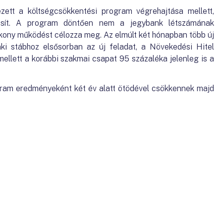
ett a költségcsökkentési program végrehajtása mellett,
ósít. A program döntően nem a jegybank létszámának
kony működést célozza meg. Az elmúlt két hónapban több új
ki stábhoz elsősorban az új feladat, a Növekedési Hitel
ellett a korábbi szakmai csapat 95 százaléka jelenleg is a
gram eredményeként két év alatt ötödével csökkennek majd