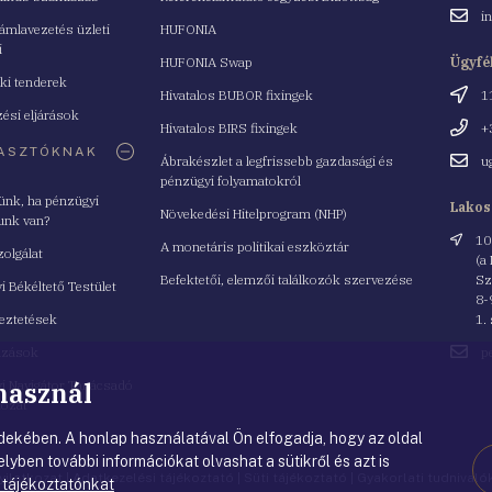
Email
i
mlavezetés üzleti
HUFONIA
cím
i
HUFONIA Swap
Ügyfé
ki tenderek
Cím
Hivatalos BUBOR fixingek
1
ési eljárások
Telefo
Hivatalos BIRS fixingek
+
ASZTÓKNAK
Email
Ábrakészlet a legfrissebb gazdasági és
u
cím
pénzügyi folyamatokról
yünk, ha pénzügyi
Lakos
Növekedési Hitelprogram (NHP)
unk van?
Cím
10
A monetáris politikai eszköztár
zolgálat
(a
Befektetői, elemzői találkozók szervezése
Sz
i Békéltető Testület
8-
eztetések
1.
Email
azások
p
cím
 használ
i Navigátor Tanácsadó
lózat
ekében. A honlap használatával Ön elfogadja, hogy az oldal
lyben további információkat olvashat a sütikről és azt is
nyilatkozat
|
Adatkezelési tájékoztató
|
Süti tájékoztató
|
Gyakorlati tudnival
 tájékoztatónkat