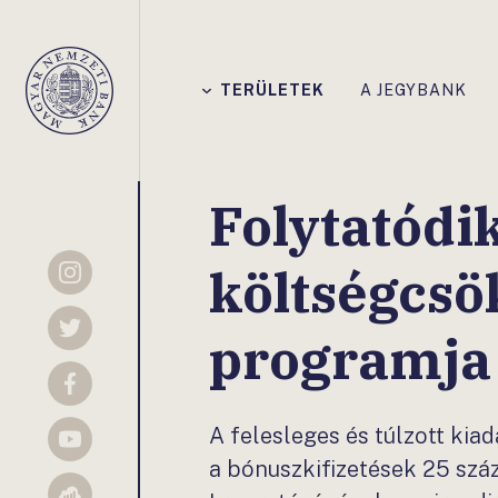
Főmenü
TERÜLETEK
A JEGYBANK
Magyar
Nemzeti
Bank
Folytatódi
költségcsö
Instagram
programja
Twitter
Facebook
A felesleges és túlzott kia
YouTube
a bónuszkifizetések 25 sz