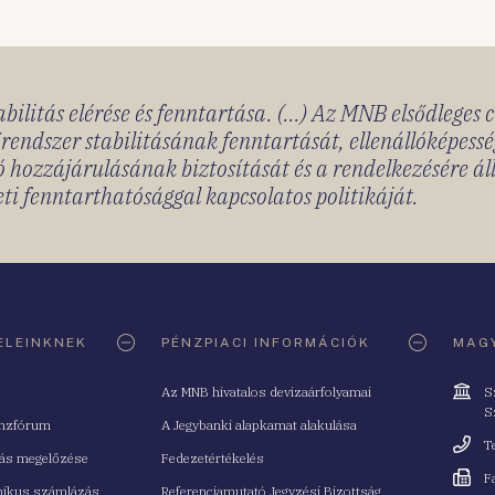
bilitás elérése és fenntartása. (...) Az MNB elsődleges 
rendszer stabilitásának fenntartását, ellenállóképessé
 hozzájárulásának biztosítását és a rendelkezésére á
ti fenntarthatósággal kapcsolatos politikáját.
ELEINKNEK
PÉNZPIACI INFORMÁCIÓK
MAGY
Cím
Az MNB hivatalos devizaárfolyamai
S
S
nzfórum
A Jegybanki alapkamat alakulása
Telefo
T
tás megelőzése
Fedezetértékelés
Fax
F
nikus számlázás
Referenciamutató Jegyzési Bizottság