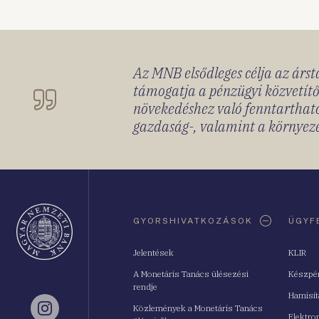
Az MNB elsődleges célja az ársta
támogatja a pénzügyi közvetítő
növekedéshez való fenntartható
gazdaság-, valamint a környeze
Oldaltérkép
GYORSHIVATKOZÁSOK
ÜGYF
Jelentések
KLIR
A Monetáris Tanács ülésezési
Készpé
rendje
Hamisí
Közlemények a Monetáris Tanács
Instagram
Elektro