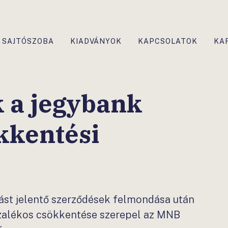
SAJTÓSZOBA
KIADVÁNYOK
KAPCSOLATOK
KA
k a jegybank
kkentési
dást jelentő szerződések felmondása után
ázalékos csökkentése szerepel az MNB