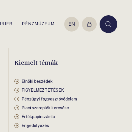
EN
RRIER
PÉNZMÚZEUM
Belépés
Keresés
Kiemelt témák
Elnöki beszédek
FIGYELMEZTETÉSEK
Pénzügyi fogyasztóvédelem
Piaci szereplők keresése
Értékpapírszámla
Engedélyezés