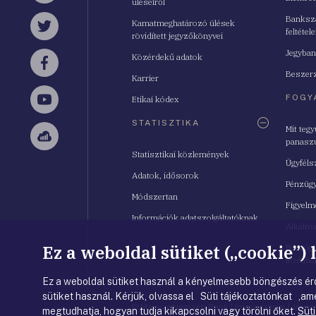
üléseiről
Bankszá
Kamatmeghatározó ülések
feltétele
Twitter
rövidített jegyzőkönyvei
Jegyban
Közérdekű adatok
Facebook
Beszerz
Karrier
FOGY
Etikai kódex
YouTube
STATISZTIKA
Mit teg
panasz
Sellsy
Statisztikai közlemények
Ügyféls
Adatok, idősorok
Pénzügy
Módszertan
Figyelm
Információk adatszolgáltatóknak
Alkalm
Ez a weboldal sütiket („cookie”)
Pénzügy
Irodahá
Ez a weboldal sütiket használ a kényelmesebb böngészés érd
sütiket használ. Kérjük, olvassa el Süti tájékoztatónkat ,ame
© Magyar Nemzeti Bank
|
Impresszum
|
Jogi 
megtudhatja, hogyan tudja kikapcsolni vagy törölni őket.
Süti