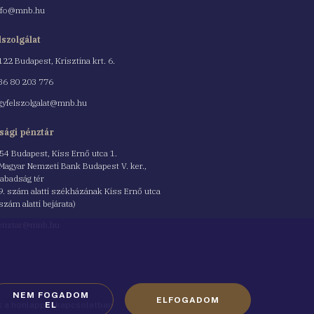
nfo@mnb.hu
lszolgálat
122 Budapest, Krisztina krt. 6.
nszám
36 80 203 776
gyfelszolgalat@mnb.hu
sági pénztár
54 Budapest, Kiss Ernő utca 1.
 Magyar Nemzeti Bank Budapest V. ker.,
abadság tér
9. szám alatti székházának Kiss Ernő utca
 szám alatti bejárata)
enztar@mnb.hu
NEM FOGADOM
ELFOGADOM
ók a honlappal kapcsolatban
EL