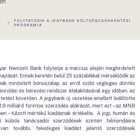
én
AKTUÁLIS
FOLYTATÓDIK A JEGYBANK KÖLTSÉGCSÖKKENTÉSI
OLDAL:
PROGRAMJA
ar Nemzeti Bank folytatja a március elején meghirdetett
jtását. Ennek keretén belül 25 százalékkal mérséklődik az
ak minősített bónuszalap, az erről szóló végleges döntés
sorolási és bérezési rendszer átalakításával egy időben, az
etést követően. A jegybank új vezetése emellett leállította
,9 milliárd forintos szerződés aláírását, mert azt – az MNB
en – túlzott mértékű kiadásnak értékelte. A jogi, humán és
tő külsős tanácsadói szerződések szintén felmondásra
 van további, felesleges kiadást jelentő szerződések