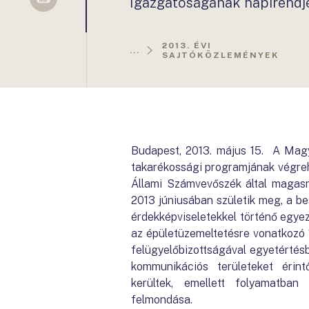
Igazgatóságának napirendj
Sellsy
2013. ÉVI
...
SAJTÓKÖZLEMÉNYEK
Budapest, 2013. május 15. A Magy
takarékossági programjának végreha
Állami Számvevőszék által magasn
2013 júniusában születik meg, a be
érdekképviseletekkel történő egyezt
az épületüzemeltetésre vonatkozó 1
felügyelőbizottságával egyetértésb
kommunikációs területeket érin
kerültek, emellett folyamatban
felmondása.