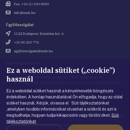
Fax
Fax: +36 (1) 429 8000
Email
info@mnb.hu
cím
Ügyfélszolgálat
Cím
1122 Budapest, Krisztina krt. 6.
Telefonszám
+36 80 203 776
Email
ugyfelszolgalat@mnb.hu
cím
Lakossági pénztár
Ez a weboldal sütiket („cookie”)
Cím
1054 Budapest, Kiss Ernő utca 1.
használ
(a Magyar Nemzeti Bank Budapest V. ker., Szabadság tér
8-9. szám alatti székházának Kiss Ernő utca 1. szám alatti bejárata)
Ez a weboldal sütiket használ a kényelmesebb böngészés
Email
penztar@mnb.hu
cím
érdekében. A honlap használatával Ön elfogadja, hogy az oldal
sütiket használ. Kérjük, olvassa el Süti tájékoztatónkat
,amelyben további információkat olvashat a sütikről és azt is
megtudhatja, hogyan tudja kikapcsolni vagy törölni őket.
Süti
© Magyar Nemzeti Bank
|
Impresszum
|
Jogi nyilatkozat
|
Adatkezelési
tájékoztatónkat
tájékoztató
|
Süti tájékoztató
|
Gyakorlati tudnivalók a honlappal