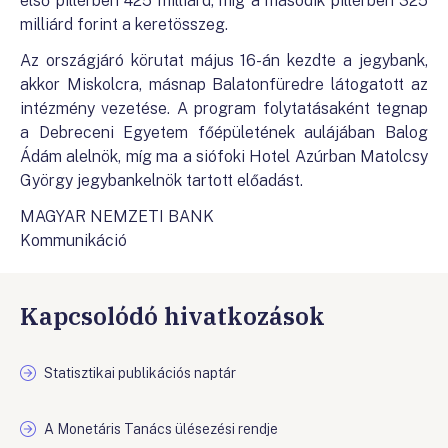
első pillérben 425 milliárd, míg a második pillérben 325
milliárd forint a keretösszeg.
Az országjáró körutat május 16-án kezdte a jegybank,
akkor Miskolcra, másnap Balatonfüredre látogatott az
intézmény vezetése. A program folytatásaként tegnap
a Debreceni Egyetem főépületének aulájában Balog
Ádám alelnök, míg ma a siófoki Hotel Azúrban Matolcsy
György jegybankelnök tartott előadást.
MAGYAR NEMZETI BANK
Kommunikáció
Kapcsolódó hivatkozások
Statisztikai publikációs naptár
A Monetáris Tanács ülésezési rendje