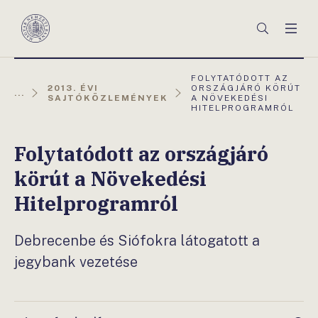
Főmenü
Keresés
Men
Magyar
Nemzeti
Bank
AKTUÁLIS
FOLYTATÓDOTT AZ
OLDAL:
2013. ÉVI
ORSZÁGJÁRÓ KÖRÚT
...
SAJTÓKÖZLEMÉNYEK
A NÖVEKEDÉSI
HITELPROGRAMRÓL
Folytatódott az országjáró
körút a Növekedési
Hitelprogramról
Debrecenbe és Siófokra látogatott a
jegybank vezetése