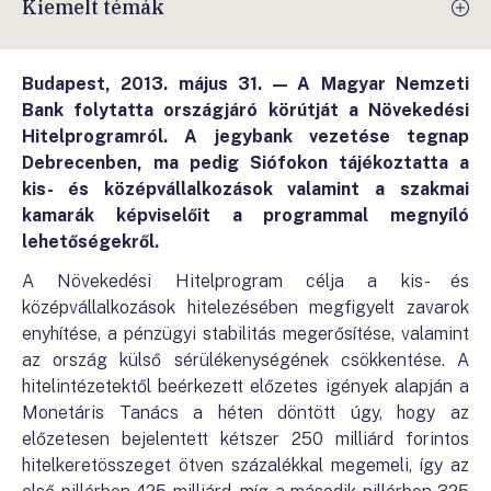
Kiemelt témák
Budapest, 2013. május 31. — A Magyar Nemzeti
Bank folytatta országjáró körútját a Növekedési
Hitelprogramról. A jegybank vezetése tegnap
Debrecenben, ma pedig Siófokon tájékoztatta a
kis- és középvállalkozások valamint a szakmai
kamarák képviselőit a programmal megnyíló
lehetőségekről.
A Növekedési Hitelprogram célja a kis- és
középvállalkozások hitelezésében megfigyelt zavarok
enyhítése, a pénzügyi stabilitás megerősítése, valamint
az ország külső sérülékenységének csökkentése. A
hitelintézetektől beérkezett előzetes igények alapján a
Monetáris Tanács a héten döntött úgy, hogy az
előzetesen bejelentett kétszer 250 milliárd forintos
hitelkeretösszeget ötven százalékkal megemeli, így az