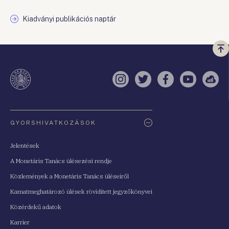
Kiadványi publikációs naptár
Vi
a
te
Instagram
Twitter
Facebook
YouTube
Sell
Oldaltérkép
GYORSHIVATKOZÁSOK
Jelentések
A Monetáris Tanács ülésezési rendje
Közlemények a Monetáris Tanács üléseiről
Kamatmeghatározó ülések rövidített jegyzőkönyvei
Közérdekű adatok
Karrier