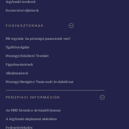
Jegybanki tenderek
Beszerzési eljárások
FOGYASZTÓKNAK
Mit tegyünk, ha pénzügyi panaszunk van?
Ügyfélszolgálat
Pénzügyi Békéltető Testület
Figyelmeztetések
Alkalmazások
Pénzügyi Navigátor Tanácsadó Irodahálózat
PÉNZPIACI INFORMÁCIÓK
Az MNB hivatalos devizaárfolyamai
A Jegybanki alapkamat alakulása
Fedezetértékelés