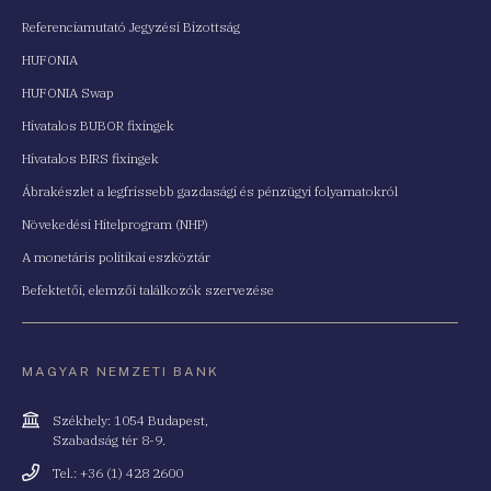
Referenciamutató Jegyzési Bizottság
HUFONIA
HUFONIA Swap
Hivatalos BUBOR fixingek
Hivatalos BIRS fixingek
Ábrakészlet a legfrissebb gazdasági és pénzügyi folyamatokról
Növekedési Hitelprogram (NHP)
A monetáris politikai eszköztár
Befektetői, elemzői találkozók szervezése
MAGYAR NEMZETI BANK
Cím
Székhely: 1054 Budapest,
Szabadság tér 8-9.
Telefonszám
Tel.: +36 (1) 428 2600