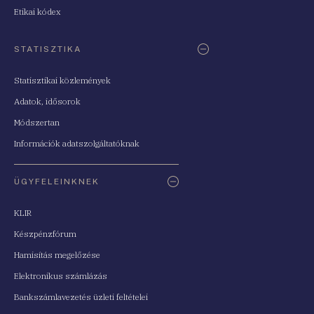
Etikai kódex
STATISZTIKA
Statisztikai közlemények
Adatok, idősorok
Módszertan
Információk adatszolgáltatóknak
ÜGYFELEINKNEK
KLIR
Készpénzfórum
Hamisítás megelőzése
Elektronikus számlázás
Bankszámlavezetés üzleti feltételei