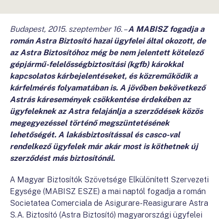
Budapest, 2015. szeptember 16. –
A MABISZ fogadja a
román Astra Biztosító hazai ügyfelei által okozott, de
az Astra Biztosítóhoz még be nem jelentett kötelező
gépjármű-felelősségbiztosítási (kgfb) károkkal
kapcsolatos kárbejelentéseket, és közreműködik a
kárfelmérés folyamatában is. A jövőben bekövetkező
Astrás káresemények csökkentése érdekében az
ügyfeleknek az Astra felajánlja a szerződések közös
megegyezéssel történő megszüntetésének
lehetőségét. A lakásbiztosítással és casco-val
rendelkező ügyfelek már akár most is köthetnek új
szerződést más biztosítónál.
A Magyar Biztosítók Szövetsége Elkülönített Szervezeti
Egysége (MABISZ ESZE) a mai naptól fogadja a román
Societatea Comerciala de Asigurare-Reasigurare Astra
S.A. Biztosító (Astra Biztosító) magyarországi ügyfelei