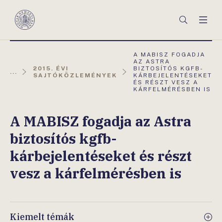
Főmenü
Keresés
Men
Magyar
Nemzeti
Bank
AKTUÁLIS
A MABISZ FOGADJA
OLDAL:
AZ ASTRA
2015. ÉVI
BIZTOSÍTÓS KGFB-
...
SAJTÓKÖZLEMÉNYEK
KÁRBEJELENTÉSEKET
ÉS RÉSZT VESZ A
KÁRFELMÉRÉSBEN IS
A MABISZ fogadja az Astra
biztosítós kgfb-
kárbejelentéseket és részt
vesz a kárfelmérésben is
Kiemelt témák