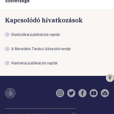
Szövetsége
Kapcsolódó hivatkozások
Statisztikai publikációs naptár
A Monetáris Tanács ülésezési rendje
Kiadványi publikációs naptár
Vi
a
te
Instagram
Twitter
Facebook
YouTube
Sell
Oldaltérkép