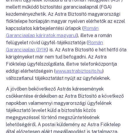
mellett működő biztosítási garanciaalapnál (FGA)
kezdeményezhetik. Az Astra Biztosító magyarországi
fióktelepe honlapján magyar nyelven elérhetők az ezzel
kapcsolatos kárbejelentési űrlapok (
Román
Garanciaalap káriratok magyarul
), illetve a román
felügyelet rövid ügyfél-tájékoztatója (
Román
Garanciaalap GYIK
) is. Az Astra Biztosító e hét hétfő óta
kárigényeket már nem tud befogadni. Az Astra
Fióktelep ügyfélszolgálata, illetve telefonközpontja
eddigi elérhetőségein (
www.astrabiztosito.hu
)
változatlanul tájékoztatást nyújt az ügyfeleknek.
A jövőben bekövetkező Astrás káresemények
csökkentése érdekében az Astra Biztosító a következő
napokban valamennyi magyarországi ügyfelének
tájékoztató levelet küld a biztosítás közös
megegyezéssel történő megszüntetésének
lehetőségéről. A postai küldemény az Astra Fióktelep
által előzetesen aláírt megállapodást is tartalmazza,