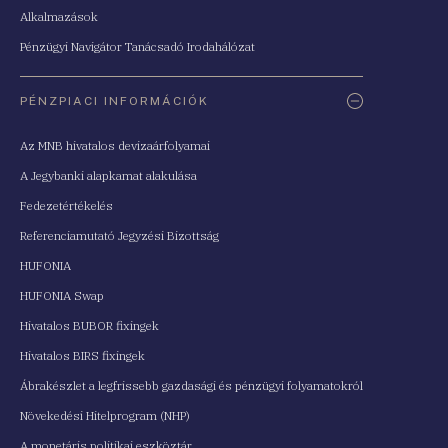
Alkalmazások
Pénzügyi Navigátor Tanácsadó Irodahálózat
PÉNZPIACI INFORMÁCIÓK
Az MNB hivatalos devizaárfolyamai
A Jegybanki alapkamat alakulása
Fedezetértékelés
Referenciamutató Jegyzési Bizottság
HUFONIA
HUFONIA Swap
Hivatalos BUBOR fixingek
Hivatalos BIRS fixingek
Ábrakészlet a legfrissebb gazdasági és pénzügyi folyamatokról
Növekedési Hitelprogram (NHP)
A monetáris politikai eszköztár