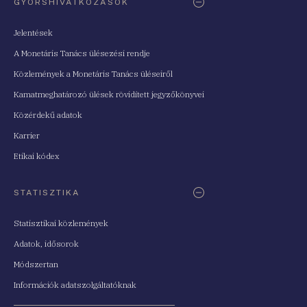
GYORSHIVATKOZÁSOK
Jelentések
A Monetáris Tanács ülésezési rendje
Közlemények a Monetáris Tanács üléseiről
Kamatmeghatározó ülések rövidített jegyzőkönyvei
Közérdekű adatok
Karrier
Etikai kódex
STATISZTIKA
Statisztikai közlemények
Adatok, idősorok
Módszertan
Információk adatszolgáltatóknak