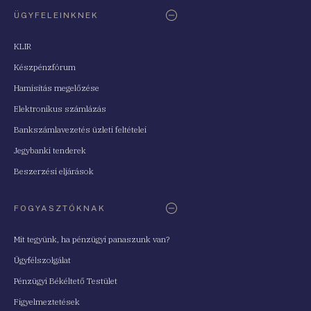
ÜGYFELEINKNEK
KLIR
Készpénzfórum
Hamisítás megelőzése
Elektronikus számlázás
Bankszámlavezetés üzleti feltételei
Jegybanki tenderek
Beszerzési eljárások
FOGYASZTÓKNAK
Mit tegyünk, ha pénzügyi panaszunk van?
Ügyfélszolgálat
Pénzügyi Békéltető Testület
Figyelmeztetések