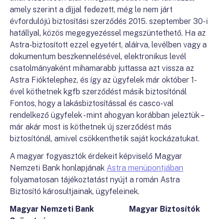
amely szerint a díjjal fedezett, még le nem járt
évfordulójú biztosítási szerződés 2015. szeptember 30-i
hatállyal, közös megegyezéssel megszüntethető. Ha az
Astra-biztosított ezzel egyetért, aláírva, levélben vagy a
dokumentum beszkennelésével, elektronikus levél
csatolmányaként mihamarabb juttassa azt vissza az
Astra Fióktelephez, és így az ügyfelek már október 1-
ével köthetnek kgfb szerződést másik biztosítónál
Fontos, hogy a lakásbiztosítással és casco-val
rendelkező ügyfelek - mint ahogyan korábban jeleztük –
már akár most is köthetnek új szerződést más
biztosítónál, amivel csökkenthetik saját kockázatukat.
A magyar fogyasztók érdekeit képviselő Magyar
Nemzeti Bank honlapjának
Astra menüpontjában
folyamatosan tájékoztatást nyújt a román Astra
Biztosító károsultjainak, ügyfeleinek.
Magyar Nemzeti Bank Magyar Biztosítók