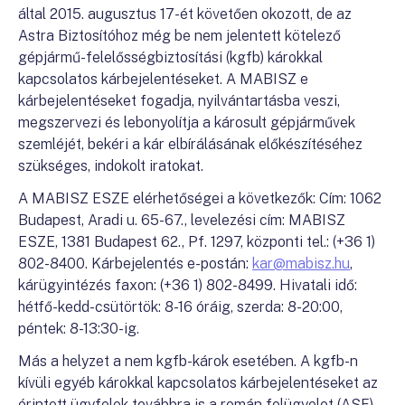
által 2015. augusztus 17-ét követően okozott, de az
Astra Biztosítóhoz még be nem jelentett kötelező
gépjármű-felelősségbiztosítási (kgfb) károkkal
kapcsolatos kárbejelentéseket. A MABISZ e
kárbejelentéseket fogadja, nyilvántartásba veszi,
megszervezi és lebonyolítja a károsult gépjárművek
szemléjét, bekéri a kár elbírálásának előkészítéséhez
szükséges, indokolt iratokat.
A MABISZ ESZE elérhetőségei a következők: Cím: 1062
Budapest, Aradi u. 65-67., levelezési cím: MABISZ
ESZE, 1381 Budapest 62., Pf. 1297, központi tel.: (+36 1)
802-8400. Kárbejelentés e-postán:
kar@mabisz.hu
,
kárügyintézés faxon: (+36 1) 802-8499. Hivatali idő:
hétfő-kedd-csütörtök: 8-16 óráig, szerda: 8-20:00,
péntek: 8-13:30-ig.
Más a helyzet a nem kgfb-károk esetében. A kgfb-n
kívüli egyéb károkkal kapcsolatos kárbejelentéseket az
érintett ügyfelek továbbra is a román felügyelet (ASF)