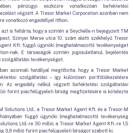
ében, pénzügyi eszközre vonatkozóan befektetési
kezelést végzett. A Tresor Market Corporation azonban nem
e vonatkozó engedéllyel itthon.
 azt is feltárta, hogy a szintén a Seychelle-n bejegyzett TM
apest, Szinyei Merse utca 10. szám alatti székhelyű Tresor
Agent Kft. függő ügynöki (meghatalmazotti) tevékenységet
ion-nak. E társaságok szintén jogosulatlanul, bejelentés
i szolgáltatási tevékenységet.
n azonnali hatállyal megtiltotta, hogy a Tresor Market
ktetési szolgáltatási – így különösen portfóliókezelésre
n. Az engedély nélkül végzett befektetési szolgáltatási
ió forint piacfelügyeleti bírság megfizetésére is kötelezte
M Solutions Ltd., a Tresor Market Agent Kft. és a Tresor-M
 hiányában függő ügynöki (meghatalmazotti) tevékenység
lutions Ltd.-re 30 millió, a Tresor Market Agent Kft.-re 1,5
g 3,9 millió forint piacfelügyeleti bírságot szabott ki.