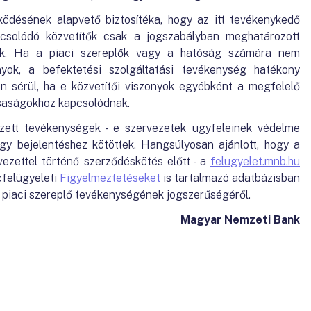
ködésének alapvető biztosítéka, hogy az itt tevékenykedő
pcsolódó közvetítők csak a jogszabályban meghatározott
ek. Ha a piaci szereplők vagy a hatóság számára nem
nyok, a befektetési szolgáltatási tevékenység hatékony
en sérül, ha e közvetítői viszonyok egyébként a megfelelő
saságokhoz kapcsolódnak.
zett tevékenységek - e szervezetek ügyfeleinek védelme
gy bejelentéshez kötöttek. Hangsúlyosan ajánlott, hogy a
ezettel történő szerződéskötés előtt - a
felugyelet.mnb.hu
cfelügyeleti
Figyelmeztetéseket
is tartalmazó adatbázisban
 piaci szereplő tevékenységének jogszerűségéről.
Magyar Nemzeti Bank