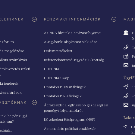
ELEINKNEK
PÉNZPIACI INFORMÁCIÓK
MAGY
Cím
Az MNB hivatalos devizaárfolyamai
S
S
nzfórum
A Jegybanki alapkamat alakulása
Telefo
T
tás megelőzése
Fedezetértékelés
Fax
F
nikus számlázás
Referenciamutató Jegyzési Bizottság
Email
i
mlavezetés üzleti
HUFONIA
cím
i
HUFONIA Swap
Ügyfé
ki tenderek
Cím
Hivatalos BUBOR fixingek
1
ési eljárások
Telefo
Hivatalos BIRS fixingek
+
ASZTÓKNAK
Email
Ábrakészlet a legfrissebb gazdasági és
u
cím
pénzügyi folyamatokról
yünk, ha pénzügyi
Lakos
Növekedési Hitelprogram (NHP)
unk van?
Cím
10
A monetáris politikai eszköztár
zolgálat
(a