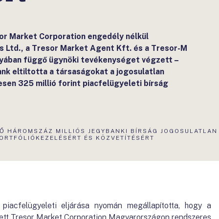
or Market Corporation engedély nélkül
s Ltd., a Tresor Market Agent Kft. és a Tresor-M
nyában függő ügynöki tevékenységet végzett –
nk eltiltotta a társaságokat a jogosulatlan
en 325 millió forint piacfelügyeleti bírság
KTUÁLIS
Ő HÁROMSZÁZ MILLIÓS JEGYBANKI BÍRSÁG JOGOSULATLAN
LDAL:
ORTFÓLIÓKEZELÉSÉRT ÉS KÖZVETÍTÉSÉRT
acfelügyeleti eljárása nyomán megállapította, hogy a
ett Tresor Market Corporation Magyarországon rendszeres