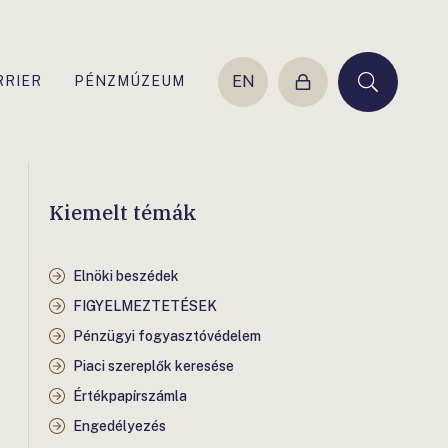
EN
RRIER
PÉNZMÚZEUM
Belépés
Keresés
Kiemelt témák
Elnöki beszédek
FIGYELMEZTETÉSEK
Pénzügyi fogyasztóvédelem
Piaci szereplők keresése
Értékpapírszámla
Engedélyezés