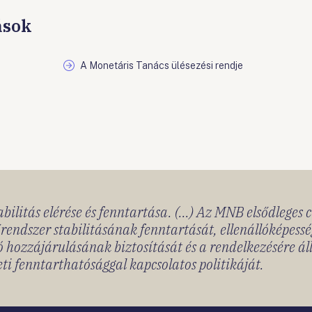
ások
A Monetáris Tanács ülésezési rendje
bilitás elérése és fenntartása. (...) Az MNB elsődleges 
rendszer stabilitásának fenntartását, ellenállóképessé
 hozzájárulásának biztosítását és a rendelkezésére á
ti fenntarthatósággal kapcsolatos politikáját.