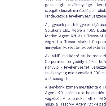
gazdasági tevékenysége keret
szolgáltatásnak minősülő portfólió
rendelkezik e tevékenység végzésér
A jegybank piacfelügyeleti eljárása
Solutions Ltd., illetve a 1063 Bud
Market Agent Kft. és a Tresor-M 
végzett a Tresor Market Corporat
hiányában közvetítettek befektetés
Az MNB ma közzétett határozatába
Corporation engedély nélkül befe
irányuló - tevékenységet végezze
tevékenység miatt emellett 290 mill
a társaságot.
A jegybank szintén megtiltotta a T
Agent Kft. számára a bejelentés
végzését. A történtek miatt a TM So
millió, a Tresor-M Agent Kft.-re pedi