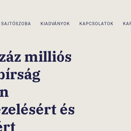
SAJTÓSZOBA
KIADVÁNYOK
KAPCSOLATOK
KA
áz milliós
bírság
an
zelésért és
ért