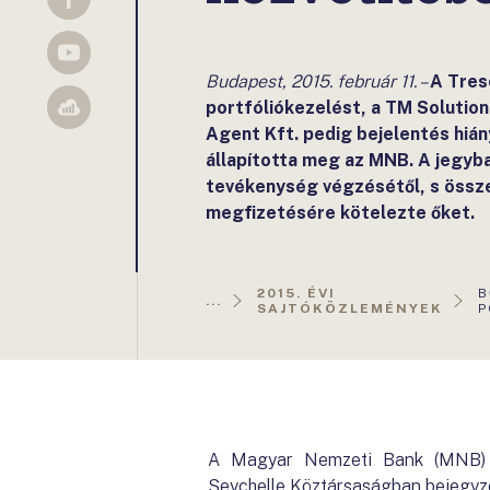
Facebook
YouTube
Budapest, 2015. február 11. –
A Tres
portfóliókezelést, a TM Solution
Sellsy
Agent Kft. pedig bejelentés hiá
állapította meg az MNB. A jegyba
tevékenység végzésétől, s összes
megfizetésére kötelezte őket.
A
2015. ÉVI
B
...
O
SAJTÓKÖZLEMÉNYEK
P
A Magyar Nemzeti Bank (MNB) pi
Seychelle Köztársaságban bejegyz