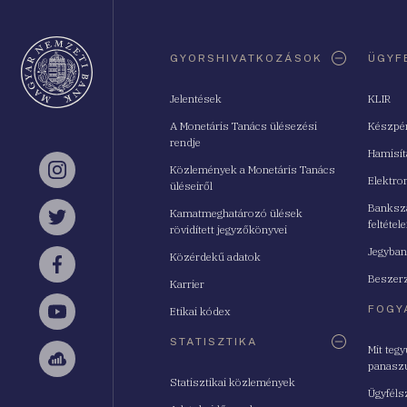
Oldaltérkép
GYORSHIVATKOZÁSOK
ÜGYF
Jelentések
KLIR
A Monetáris Tanács ülésezési
Készpé
rendje
Hamisí
Közlemények a Monetáris Tanács
Instagram
Elektro
üléseiről
Bankszá
Kamatmeghatározó ülések
feltétele
Twitter
rövidített jegyzőkönyvei
Jegyban
Közérdekű adatok
Facebook
Beszerz
Karrier
FOGY
Etikai kódex
YouTube
STATISZTIKA
Mit teg
panasz
Sellsy
Statisztikai közlemények
Ügyféls