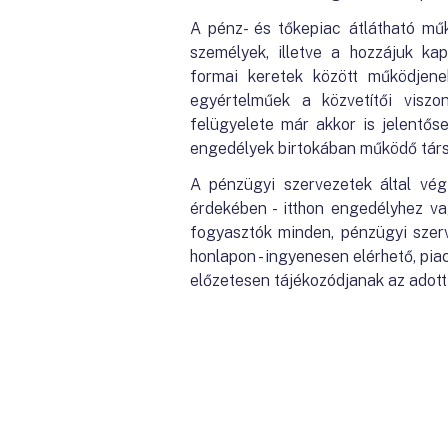
A pénz- és tőkepiac átlátható mű
személyek, illetve a hozzájuk ka
formai keretek között működjen
egyértelműek a közvetítői viszo
felügyelete már akkor is jelentős
engedélyek birtokában működő tár
A pénzügyi szervezetek által vég
érdekében - itthon engedélyhez va
fogyasztók minden, pénzügyi szerv
honlapon - ingyenesen elérhető, pia
előzetesen tájékozódjanak az adott