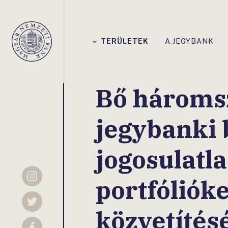
Főmenü
TERÜLETEK
A JEGYBANK
Magyar
Nemzeti
Bank
Bő háromsz
jegybanki 
jogosulatl
portfólióke
Instagram
Twitter
közvetítés