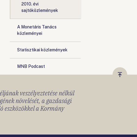
2010. évi
sajtóközlemények
A Monetáris Tanács
közleményei
Statisztikai közlemények
MNB Podcast
Vissza
a
céljának veszélyeztetése nélkül
tetejér
gének növelését, a gazdasági
lló eszközökkel a Kormány