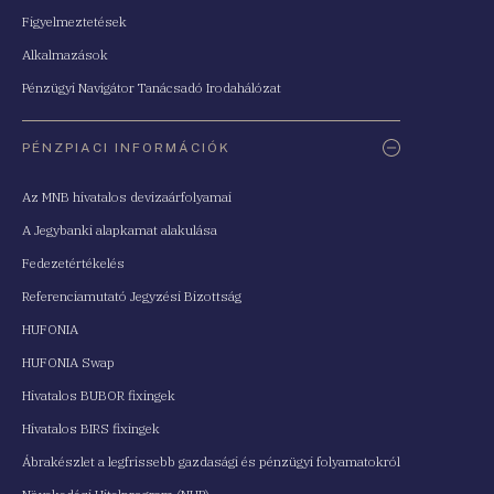
Figyelmeztetések
Alkalmazások
Pénzügyi Navigátor Tanácsadó Irodahálózat
PÉNZPIACI INFORMÁCIÓK
Az MNB hivatalos devizaárfolyamai
A Jegybanki alapkamat alakulása
Fedezetértékelés
Referenciamutató Jegyzési Bizottság
HUFONIA
HUFONIA Swap
Hivatalos BUBOR fixingek
Hivatalos BIRS fixingek
Ábrakészlet a legfrissebb gazdasági és pénzügyi folyamatokról