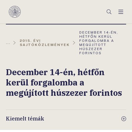
Főmenü
Keresés
Men
Magyar
Nemzeti
Bank
AKTUÁLIS
DECEMBER 14-ÉN,
OLDAL:
HÉTFŐN KERÜL
2015. ÉVI
FORGALOMBA A
...
SAJTÓKÖZLEMÉNYEK
MEGÚJÍTOTT
HÚSZEZER
FORINTOS
December 14-én, hétfőn
kerül forgalomba a
megújított húszezer forintos
Kiemelt témák