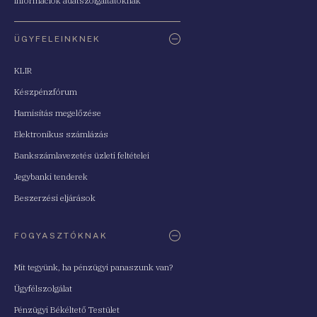
Információk adatszolgáltatóknak
ÜGYFELEINKNEK
KLIR
Készpénzfórum
Hamisítás megelőzése
Elektronikus számlázás
Bankszámlavezetés üzleti feltételei
Jegybanki tenderek
Beszerzési eljárások
FOGYASZTÓKNAK
Mit tegyünk, ha pénzügyi panaszunk van?
Ügyfélszolgálat
Pénzügyi Békéltető Testület