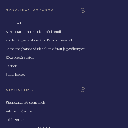
Oldaltérkép
GYORSHIVATKOZÁSOK
Jelentések
A Monetáris Tanács ülésezési rendje
Közlemények a Monetáris Tanács üléseiről
Kamatmeghatározó ülések rövidített jegyzőkönyvei
Közérdekű adatok
Karrier
Etikai kódex
STATISZTIKA
Statisztikai közlemények
Adatok, idősorok
Módszertan