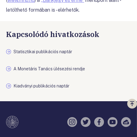
(
www.mnb.hu
) a
„Bankjegy és érme”
menüpont alatt -
letölthető formában is - elérhetők.
Kapcsolódó hivatkozások
Statisztikai publikációs naptár
A Monetáris Tanács ülésezési rendje
Kiadványi publikációs naptár
Vi
a
te
Instagram
Twitter
Facebook
YouTube
Sell