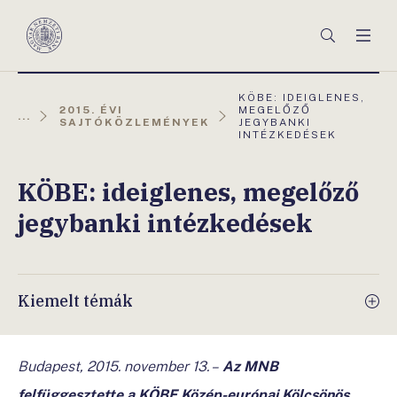
Főmenü
Keresés
Men
Magyar
Nemzeti
Bank
AKTUÁLIS
KÖBE: IDEIGLENES,
OLDAL:
2015. ÉVI
MEGELŐZŐ
...
SAJTÓKÖZLEMÉNYEK
JEGYBANKI
INTÉZKEDÉSEK
KÖBE: ideiglenes, megelőző
jegybanki intézkedések
Kiemelt témák
Budapest, 2015. november 13. –
Az MNB
felfüggesztette a
KÖBE Közép-európai Kölcsönös