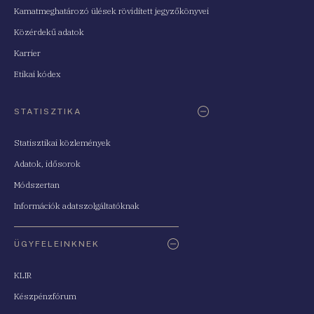
Kamatmeghatározó ülések rövidített jegyzőkönyvei
Közérdekű adatok
Karrier
Etikai kódex
STATISZTIKA
Statisztikai közlemények
Adatok, idősorok
Módszertan
Információk adatszolgáltatóknak
ÜGYFELEINKNEK
KLIR
Készpénzfórum