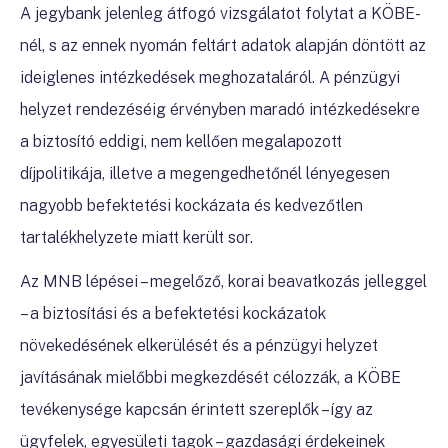
A jegybank jelenleg átfogó vizsgálatot folytat a KÖBE-
nél, s az ennek nyomán feltárt adatok alapján döntött az
ideiglenes intézkedések meghozataláról.
A
pénzügyi
helyzet rendezéséig érvényben maradó
intézkedésekre
a biztosító eddigi, nem kellően megalapozott
díjpolitikája, illetve a megengedhetőnél lényegesen
nagyobb befektetési kockázata és kedvezőtlen
tartalékhelyzete miatt került sor.
Az MNB lépései – megelőző, korai beavatkozás jelleggel
– a
biztosítási és a befektetési kockázatok
növekedésének elkerülését és a pénzügyi helyzet
javításának mielőbbi megkezdését célozzák, a KÖBE
tevékenysége kapcsán érintett szereplők – így az
ügyfelek, egyesületi tagok – gazdasági érdekeinek