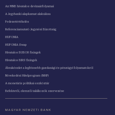
Az MNB hivatalos devizaárfolyamai
A Jegybanki alapkamat alakulása
Fedezetértékelés
Referenciamutató Jegyzési Bizottság
HUFONIA
HUFONIA Swap
Hivatalos BUBOR fixingek
Hivatalos BIRS fixingek
Ábrakészlet a legfrissebb gazdasági és pénzügyi folyamatokról
Növekedési Hitelprogram (NHP)
A monetáris politikai eszköztár
Befektetői, elemzői találkozók szervezése
MAGYAR NEMZETI BANK