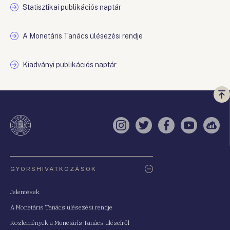
Statisztikai publikációs naptár
A Monetáris Tanács ülésezési rendje
Kiadványi publikációs naptár
Vi
a
te
Instagram
Twitter
Facebook
YouTube
Sell
Oldaltérkép
GYORSHIVATKOZÁSOK
Jelentések
A Monetáris Tanács ülésezési rendje
Közlemények a Monetáris Tanács üléseiről