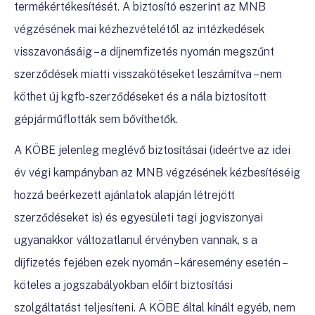
termékértékesítését. A biztosító eszerint az MNB
végzésének mai kézhezvételétől az intézkedések
visszavonásáig – a díjnemfizetés nyomán megszűnt
szerződések miatti visszakötéseket leszámítva – nem
köthet új kgfb-szerződéseket és a nála biztosított
gépjárműflották sem bővíthetők.
A KÖBE jelenleg meglévő biztosításai (ideértve az idei
év végi kampányban az MNB végzésének kézbesítéséig
hozzá beérkezett ajánlatok alapján létrejött
szerződéseket is) és egyesületi tagi jogviszonyai
ugyanakkor változatlanul érvényben vannak, s a
díjfizetés fejében ezek nyomán – káresemény esetén –
köteles a jogszabályokban előírt biztosítási
szolgáltatást teljesíteni. A KÖBE által kínált egyéb, nem