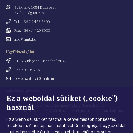
Cím
Székhely: 1054 Budapest,
Szabadság tér 8-9.
Telefonszám
Tel.: +36 (1) 428 2600
Fax
Fax: +36 (1) 429 8000
Email
info@mnb.hu
cím
Ügyfélszolgálat
Cím
1122 Budapest, Krisztina krt. 6.
Telefonszám
+36 80 203 776
Email
ugyfelszolgalat@mnb.hu
cím
Lakossági pénztár
Ez a weboldal sütiket („cookie”)
Cím
1054 Budapest, Kiss Ernő utca 1.
használ
(a Magyar Nemzeti Bank Budapest V. ker., Szabadság tér
8-9. szám alatti székházának Kiss Ernő utca 1. szám alatti bejárata)
Ez a weboldal sütiket használ a kényelmesebb böngészés
Email
penztar@mnb.hu
cím
érdekében. A honlap használatával Ön elfogadja, hogy az oldal
sütiket használ. Kérjük, olvassa el Süti tájékoztatónkat