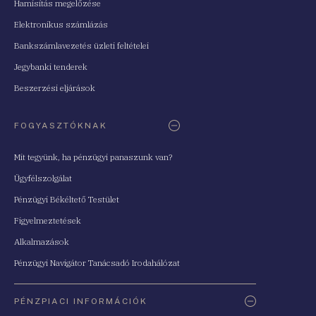
Hamisítás megelőzése
Elektronikus számlázás
Bankszámlavezetés üzleti feltételei
Jegybanki tenderek
Beszerzési eljárások
FOGYASZTÓKNAK
Mit tegyünk, ha pénzügyi panaszunk van?
Ügyfélszolgálat
Pénzügyi Békéltető Testület
Figyelmeztetések
Alkalmazások
Pénzügyi Navigátor Tanácsadó Irodahálózat
PÉNZPIACI INFORMÁCIÓK