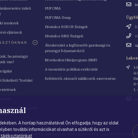
Email
i
mlavezetés üzleti
HUFONIA
cím
i
HUFONIA Swap
Ügyfé
ki tenderek
Cím
Hivatalos BUBOR fixingek
1
ési eljárások
Telefo
Hivatalos BIRS fixingek
+
ASZTÓKNAK
Email
Ábrakészlet a legfrissebb gazdasági és
u
cím
pénzügyi folyamatokról
yünk, ha pénzügyi
Lakos
Növekedési Hitelprogram (NHP)
unk van?
Cím
10
A monetáris politikai eszköztár
zolgálat
(a
Befektetői, elemzői találkozók szervezése
Sz
i Békéltető Testület
8-
eztetések
1.
Email
azások
p
cím
 használ
i Navigátor Tanácsadó
lózat
ekében. A honlap használatával Ön elfogadja, hogy az oldal
lyben további információkat olvashat a sütikről és azt is
nyilatkozat
|
Adatkezelési tájékoztató
|
Süti tájékoztató
|
Gyakorlati tudnival
 tájékoztatónkat