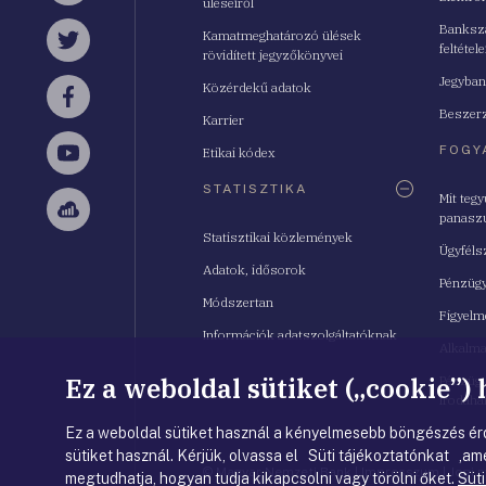
üléseiről
Bankszá
Kamatmeghatározó ülések
feltétele
Twitter
rövidített jegyzőkönyvei
Jegyban
Közérdekű adatok
Facebook
Beszerz
Karrier
FOGY
Etikai kódex
YouTube
STATISZTIKA
Mit teg
panasz
Sellsy
Statisztikai közlemények
Ügyféls
Adatok, idősorok
Pénzügy
Módszertan
Figyelm
Információk adatszolgáltatóknak
Alkalm
Ez a weboldal sütiket („cookie”)
Pénzügy
Irodahá
Ez a weboldal sütiket használ a kényelmesebb böngészés érd
sütiket használ. Kérjük, olvassa el Süti tájékoztatónkat ,ame
© Magyar Nemzeti Bank
|
Impresszum
|
Jogi 
megtudhatja, hogyan tudja kikapcsolni vagy törölni őket.
Süti