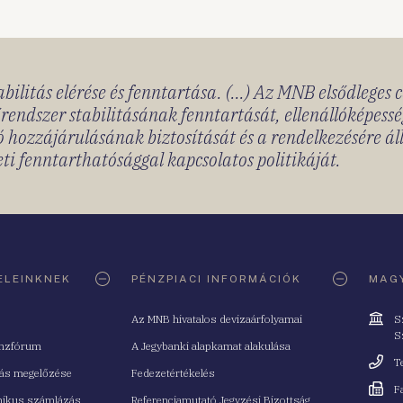
bilitás elérése és fenntartása. (...) Az MNB elsődleges 
rendszer stabilitásának fenntartását, ellenállóképessé
 hozzájárulásának biztosítását és a rendelkezésére á
ti fenntarthatósággal kapcsolatos politikáját.
ELEINKNEK
PÉNZPIACI INFORMÁCIÓK
MAGY
Cím
Az MNB hivatalos devizaárfolyamai
S
S
nzfórum
A Jegybanki alapkamat alakulása
Telefo
T
tás megelőzése
Fedezetértékelés
Fax
F
nikus számlázás
Referenciamutató Jegyzési Bizottság