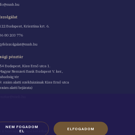
nfo@mnb.hu
lszolgálat
122 Budapest, Krisztina krt. 6.
nszám
36 80 203 776
gyfelszolgalat@mnb.hu
sági pénztár
54 Budapest, Kiss Ernő utca 1.
 Magyar Nemzeti Bank Budapest V. ker.,
abadság tér
9. szám alatti székházának Kiss Ernő utca
 szám alatti bejárata)
enztar@mnb.hu
NEM FOGADOM
ELFOGADOM
ók a honlappal kapcsolatban
EL