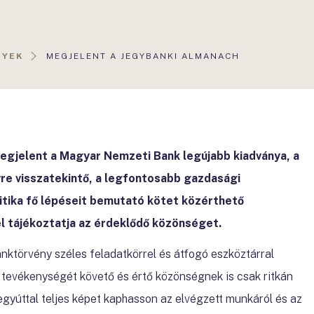
AKTUÁLIS
NYEK
MEGJELENT A JEGYBANKI ALMANACH
OLDAL:
egjelent a Magyar Nemzeti Bank legújabb kiadványa, a
vre visszatekintő, a legfontosabb gazdasági
itika fő lépéseit bemutató kötet közérthető
l tájékoztatja az érdeklődő közönséget.
ktörvény széles feladatkörrel és átfogó eszköztárral
 tevékenységét követő és értő közönségnek is csak ritkán
egyúttal teljes képet kaphasson az elvégzett munkáról és az