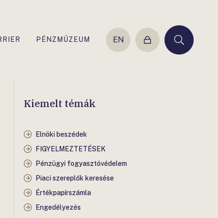
EN
RRIER
PÉNZMÚZEUM
Belépés
Keresés
Kiemelt témák
Elnöki beszédek
FIGYELMEZTETÉSEK
Pénzügyi fogyasztóvédelem
Piaci szereplők keresése
Értékpapírszámla
Engedélyezés