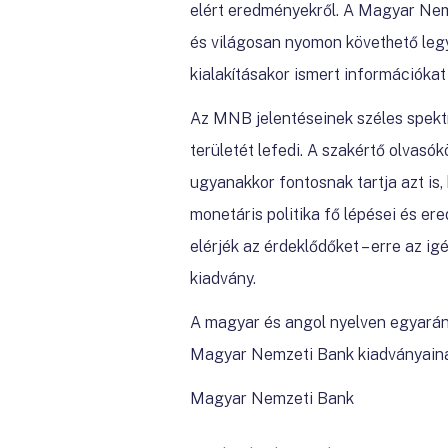
elért eredményekről. A Magyar Nem
és világosan nyomon követhető legy
kialakításakor ismert információk
Az MNB jelentéseinek széles spekt
területét lefedi. A szakértő olvas
ugyanakkor fontosnak tartja azt is
monetáris politika fő lépései és er
elérjék az érdeklődőket – erre az ig
kiadvány.
A magyar és angol nyelven egyaránt
Magyar Nemzeti Bank kiadványainak
Magyar Nemzeti Bank