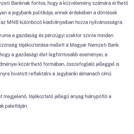
zeti Banknak fontos, hogy a közvélemény számára érthető
en a jegybank politikája, ennek érdekében a döntések
at az MNB különböző kiadványaiban hozza nyilvánosságra.
ruma a gazdaság és pénzügyi szektor szinte minden
óközönség tájékoztatása mellett a Magyar Nemzeti Bank
, hogy a gazdasági élet legfontosabb eseményei, a
edményei közérthető formában, összefoglaló jelleggel is
ényre hivatott reflektálni a Jegybanki almanach című
 megjelenő, tájékoztató jellegű anyag hiánypótló a
 palettáján.