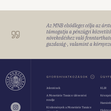
Az MNB elsődleges célja az ársta
támogatja a pénzügyi közvetítő
növekedéshez való fenntartható
gazdaság-, valamint a környeze
Oldaltérkép
GYORSHIVATKOZÁSOK
ÜGYF
Jelentések
KLIR
A Monetáris Tanács ülésezési
Készpé
rendje
Hamisí
Közlemények a Monetáris Tanács
Instagram
Elektro