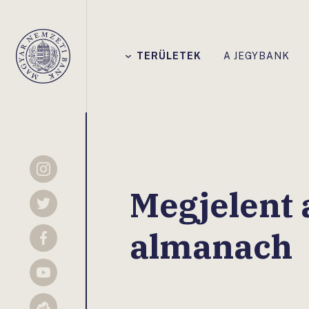
Főmenü
TERÜLETEK
A JEGYBANK
Magyar
Nemzeti
Bank
Instagram
Megjelent 
Twitter
almanach
Facebook
YouTube