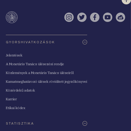
Vi
a
te
Instagram
Twitter
Facebook
YouTube
Sell
Oldaltérkép
GYORSHIVATKOZÁSOK
Jelentések
A Monetáris Tanács ülésezési rendje
Közlemények a Monetáris Tanács üléseiről
Kamatmeghatározó ülések rövidített jegyzőkönyvei
Közérdekű adatok
Karrier
Etikai kódex
STATISZTIKA