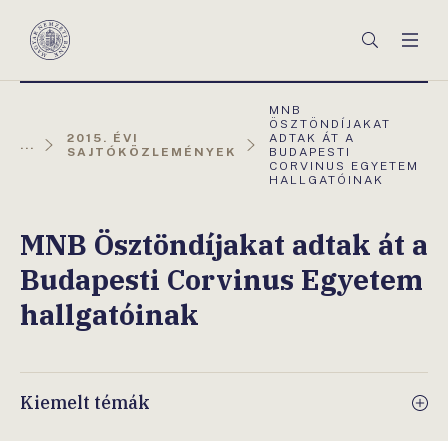
Főmenü
Keresés
Men
Magyar
Nemzeti
Bank
AKTUÁLIS
MNB
OLDAL:
ÖSZTÖNDÍJAKAT
2015. ÉVI
ADTAK ÁT A
...
SAJTÓKÖZLEMÉNYEK
BUDAPESTI
CORVINUS EGYETEM
HALLGATÓINAK
MNB Ösztöndíjakat adtak át a
Budapesti Corvinus Egyetem
hallgatóinak
Kiemelt témák