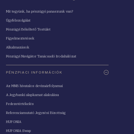
Mit tegyünk, ha pénzügyi panaszunk van?
Ügyfélszolgálat
Pénzügyi Békéltető Testület
Figyelmeztetések
Alkalmazások
Pénzügyi Navigátor Tanácsadó Irodahálózat
PÉNZPIACI INFORMÁCIÓK
Az MNB hivatalos devizaárfolyamai
A Jegybanki alapkamat alakulása
Fedezetértékelés
Referenciamutató Jegyzési Bizottság
HUFONIA
HUFONIA Swap