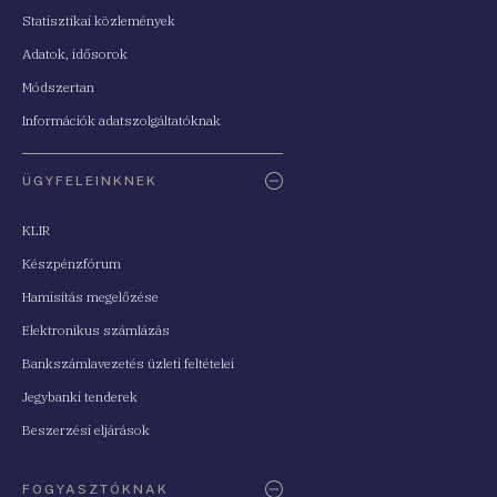
Statisztikai közlemények
Adatok, idősorok
Módszertan
Információk adatszolgáltatóknak
ÜGYFELEINKNEK
KLIR
Készpénzfórum
Hamisítás megelőzése
Elektronikus számlázás
Bankszámlavezetés üzleti feltételei
Jegybanki tenderek
Beszerzési eljárások
FOGYASZTÓKNAK