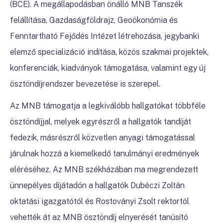
(BCE). A megállapodásban önálló MNB Tanszék
felállítása, Gazdaságföldrajz, Geoökonómia és
Fenntartható Fejődés Intézet létrehozása, jegybanki
elemző specializáció indítása, közös szakmai projektek,
konferenciák, kiadványok támogatása, valamint egy új
ösztöndíjrendszer bevezetése is szerepel.
Az MNB támogatja a legkiválóbb hallgatókat többféle
ösztöndíjjal, melyek egyrészről a hallgatók tandíját
fedezik, másrészről közvetlen anyagi támogatással
járulnak hozzá a kiemelkedő tanulmányi eredmények
eléréséhez. Az MNB székházában ma megrendezett
ünnepélyes díjátadón a hallgatók Dubéczi Zoltán
oktatási igazgatótól és Rostoványi Zsolt rektortól
vehették át az MNB ösztöndíj elnyerését tanúsító