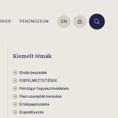
EN
RRIER
PÉNZMÚZEUM
Belépés
Keresés
Kiemelt témák
Elnöki beszédek
FIGYELMEZTETÉSEK
Pénzügyi fogyasztóvédelem
Piaci szereplők keresése
Értékpapírszámla
Engedélyezés