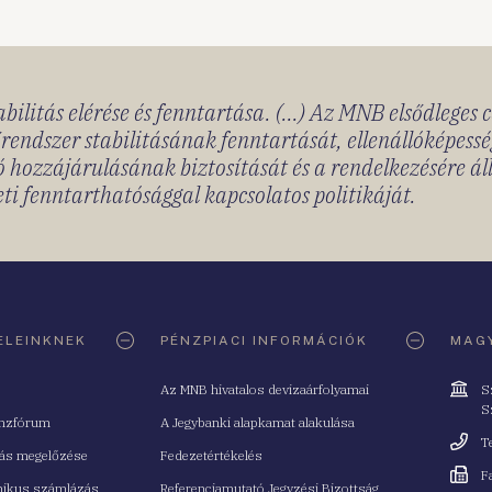
bilitás elérése és fenntartása. (...) Az MNB elsődleges 
rendszer stabilitásának fenntartását, ellenállóképessé
 hozzájárulásának biztosítását és a rendelkezésére á
ti fenntarthatósággal kapcsolatos politikáját.
ELEINKNEK
PÉNZPIACI INFORMÁCIÓK
MAGY
Cím
Az MNB hivatalos devizaárfolyamai
S
S
nzfórum
A Jegybanki alapkamat alakulása
Telefo
T
tás megelőzése
Fedezetértékelés
Fax
F
nikus számlázás
Referenciamutató Jegyzési Bizottság