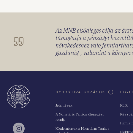
Az MNB elsődleges célja az ársta
támogatja a pénzügyi közvetítő
növekedéshez való fenntartható
gazdaság-, valamint a környeze
Oldaltérkép
GYORSHIVATKOZÁSOK
ÜGYF
Jelentések
KLIR
A Monetáris Tanács ülésezési
Készpé
rendje
Hamisí
Közlemények a Monetáris Tanács
Instagram
Elektro