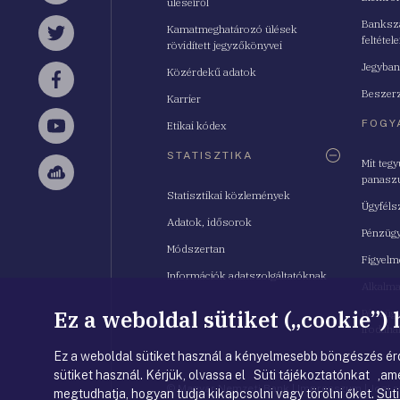
üléseiről
Bankszá
Kamatmeghatározó ülések
feltétele
Twitter
rövidített jegyzőkönyvei
Jegyban
Közérdekű adatok
Facebook
Beszerz
Karrier
FOGY
Etikai kódex
YouTube
STATISZTIKA
Mit teg
panasz
Sellsy
Statisztikai közlemények
Ügyféls
Adatok, idősorok
Pénzügy
Módszertan
Figyelm
Információk adatszolgáltatóknak
Alkalm
Ez a weboldal sütiket („cookie”)
Pénzügy
Irodahá
Ez a weboldal sütiket használ a kényelmesebb böngészés érd
sütiket használ. Kérjük, olvassa el Süti tájékoztatónkat ,ame
© Magyar Nemzeti Bank
|
Impresszum
|
Jogi 
megtudhatja, hogyan tudja kikapcsolni vagy törölni őket.
Süti