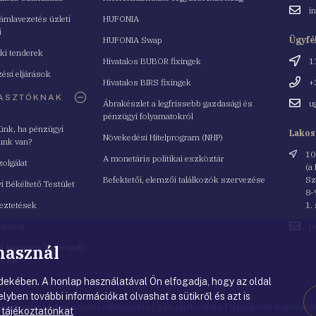
Email
i
mlavezetés üzleti
HUFONIA
cím
i
HUFONIA Swap
Ügyfé
ki tenderek
Cím
Hivatalos BUBOR fixingek
1
ési eljárások
Telefo
Hivatalos BIRS fixingek
+
ASZTÓKNAK
Email
Ábrakészlet a legfrissebb gazdasági és
u
cím
pénzügyi folyamatokról
yünk, ha pénzügyi
Lakos
Növekedési Hitelprogram (NHP)
unk van?
Cím
10
A monetáris politikai eszköztár
zolgálat
(a
Befektetői, elemzői találkozók szervezése
Sz
i Békéltető Testület
8-
eztetések
1.
Email
azások
p
cím
 használ
i Navigátor Tanácsadó
lózat
ekében. A honlap használatával Ön elfogadja, hogy az oldal
lyben további információkat olvashat a sütikről és azt is
nyilatkozat
|
Adatkezelési tájékoztató
|
Süti tájékoztató
|
Gyakorlati tudnival
 tájékoztatónkat