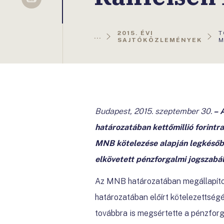
Sellsy
A
2015. ÉVI
T
...
O
SAJTÓKÖZLEMÉNYEK
M
Budapest,
2015. szeptember 30.
–
határozatában kettőmillió forintra
MNB kötelezése alapján legkésőbb 
elkövetett pénzforgalmi jogszabá
Az MNB határozatában megállapított
határozatában előírt kötelezettségét
továbbra is megsértette a pénzforg