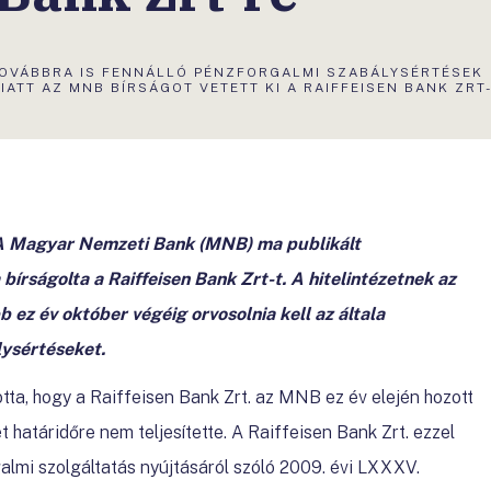
KTUÁLIS
OVÁBBRA IS FENNÁLLÓ PÉNZFORGALMI SZABÁLYSÉRTÉSEK
LDAL:
IATT AZ MNB BÍRSÁGOT VETETT KI A RAIFFEISEN BANK ZRT
A Magyar Nemzeti Bank (MNB) ma publikált
 bírságolta a Raiffeisen Bank Zrt-t. A hitelintézetnek az
ez év október végéig orvosolnia kell az általa
lysértéseket.
a, hogy a Raiffeisen Bank Zrt. az MNB ez év elején hozott
 határidőre nem teljesítette. A Raiffeisen Bank Zrt. ezzel
almi szolgáltatás nyújtásáról szóló 2009. évi LXXXV.