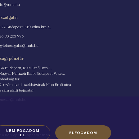
nfo@mnb.hu
lszolgálat
122 Budapest, Krisztina krt. 6.
nszám
36 80 203 776
gyfelszolgalat@mnb.hu
sági pénztár
54 Budapest, Kiss Ernő utca 1.
 Magyar Nemzeti Bank Budapest V. ker.,
abadság tér
9. szám alatti székházának Kiss Ernő utca
 szám alatti bejárata)
enztar@mnb.hu
NEM FOGADOM
ELFOGADOM
ók a honlappal kapcsolatban
EL