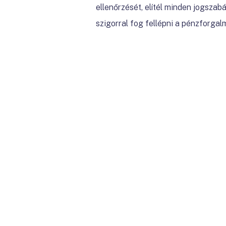
ellenőrzését, elítél minden jogszab
szigorral fog fellépni a pénzforgal