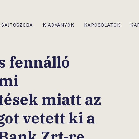
SAJTÓSZOBA
KIADVÁNYOK
KAPCSOLATOK
KA
s fennálló
lmi
tések miatt az
t vetett ki a
 Bank Zrt-re