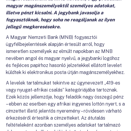
magyar magánszemélyektől személyes adatokat,
illetve pénzt kicsalni. A jegybank javasolja a
fogyasztóknak, hogy soha ne reagáljanak az ilyen
jellegű megkeresésekre.
A Magyar Nemzeti Bank (MNB) fogyasztói
ügyfélbejelentések alapján értesült arról, hogy
ismeretlen személyek az elmúlt napokban az MNB
nevében angol és magyar nyelvű, a jegybanki logóhoz
és fejléces papírhoz hasonló jelzetekkel ellátott levelet
küldtek ki elektronikus posta útján magánszemélyekhez.
A levelek tartalmukat tekintve az úgynevezett „419-es
vagy nyugat-afrikai csalás” kategóriájába tartoznak.
Ezek közös jellemzője, hogy feladók nagy összegű pénz
– ebben az esetben egy afrikai ingyenes lottón nyert, s a
címzettet illető jelentős nyeremény – rövidesen várható
érkezéséről értesítik a címzetteket. Az átutalás
feltételeként azonban személyes adatokat tartalmazó