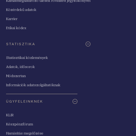
Kamatmeghatározó ülések rövidített jegyzőkönyvei
Közérdekű adatok
Karrier
Etikai kódex
STATISZTIKA
Statisztikai közlemények
Adatok, idősorok
Módszertan
Információk adatszolgáltatóknak
ÜGYFELEINKNEK
KLIR
Készpénzfórum
Hamisítás megelőzése