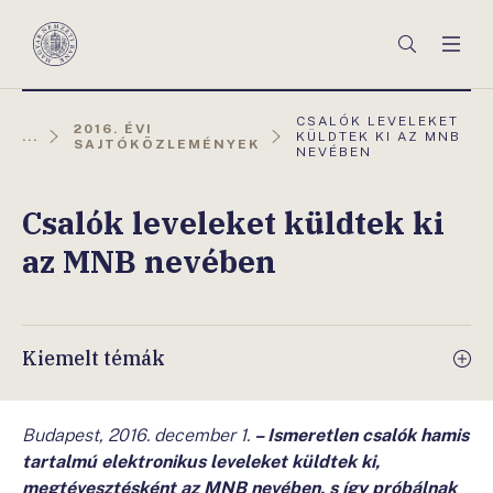
Főmenü
Keresés
Men
Magyar
Nemzeti
Bank
AKTUÁLIS
CSALÓK LEVELEKET
2016. ÉVI
OLDAL:
...
KÜLDTEK KI AZ MNB
SAJTÓKÖZLEMÉNYEK
NEVÉBEN
Csalók leveleket küldtek ki
az MNB nevében
Kiemelt témák
Budapest, 2016. december 1.
– Ismeretlen csalók hamis
tartalmú elektronikus leveleket küldtek ki,
megtévesztésként az MNB nevében, s így próbálnak