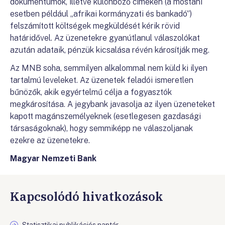
dokumentumok, illetve különböző címeken (a mostani
esetben például „afrikai kormányzati és bankadó”)
felszámított költségek megküldését kérik rövid
határidővel. Az üzenetekre gyanútlanul válaszolókat
azután adataik, pénzük kicsalása révén károsítják meg.
Az MNB soha, semmilyen alkalommal nem küld ki ilyen
tartalmú leveleket. Az üzenetek feladói ismeretlen
bűnözők, akik egyértelmű célja a fogyasztók
megkárosítása. A jegybank javasolja az ilyen üzeneteket
kapott magánszemélyeknek (esetlegesen gazdasági
társaságoknak), hogy semmiképp ne válaszoljanak
ezekre az üzenetekre.
Magyar Nemzeti Bank
Kapcsolódó hivatkozások