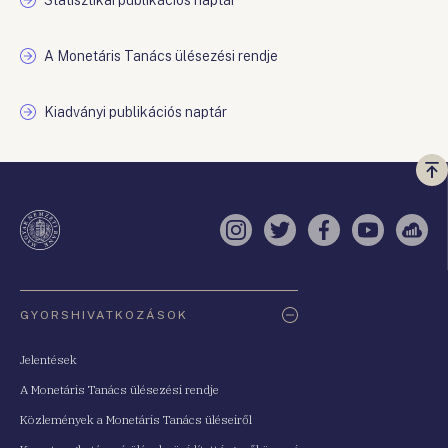
Statisztikai publikációs naptár
A Monetáris Tanács ülésezési rendje
Kiadványi publikációs naptár
Vi
a
te
Instagram
Twitter
Facebook
YouTube
Sell
Oldaltérkép
GYORSHIVATKOZÁSOK
Jelentések
A Monetáris Tanács ülésezési rendje
Közlemények a Monetáris Tanács üléseiről