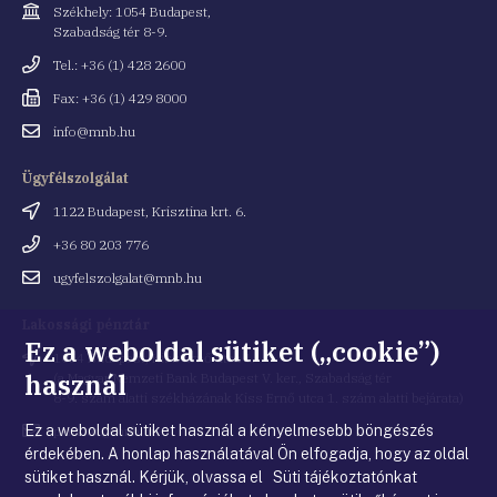
Cím
Székhely: 1054 Budapest,
Szabadság tér 8-9.
Telefonszám
Tel.: +36 (1) 428 2600
Fax
Fax: +36 (1) 429 8000
Email
info@mnb.hu
cím
Ügyfélszolgálat
Cím
1122 Budapest, Krisztina krt. 6.
Telefonszám
+36 80 203 776
Email
ugyfelszolgalat@mnb.hu
cím
Lakossági pénztár
Ez a weboldal sütiket („cookie”)
Cím
1054 Budapest, Kiss Ernő utca 1.
használ
(a Magyar Nemzeti Bank Budapest V. ker., Szabadság tér
8-9. szám alatti székházának Kiss Ernő utca 1. szám alatti bejárata)
Ez a weboldal sütiket használ a kényelmesebb böngészés
Email
penztar@mnb.hu
cím
érdekében. A honlap használatával Ön elfogadja, hogy az oldal
sütiket használ. Kérjük, olvassa el Süti tájékoztatónkat