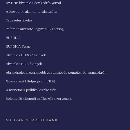
Az MNB hivatalos devizaárfolyamai
A Jegybanki alapkamat alakulása
Fedezetértékelés
Referenciamutató Jegyzési Bizottság
HUFONIA
HUFONIA Swap
Hivatalos BUBOR fixingek
Hivatalos BIRS fixingek
Ábrakészlet a legfrissebb gazdasági és pénzügyi folyamatokról
Növekedési Hitelprogram (NHP)
A monetáris politikai eszköztár
Befektetői, elemzői találkozók szervezése
MAGYAR NEMZETI BANK