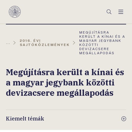
Főmenü
Keresés
Men
Magyar
Nemzeti
Bank
AKTUÁLIS
MEGÚJÍTÁSRA
OLDAL:
KERÜLT A KÍNAI ÉS A
2016. ÉVI
MAGYAR JEGYBANK
...
SAJTÓKÖZLEMÉNYEK
KÖZÖTTI
DEVIZACSERE
MEGÁLLAPODÁS
Megújításra került a kínai és
a magyar jegybank közötti
devizacsere megállapodás
Kiemelt témák