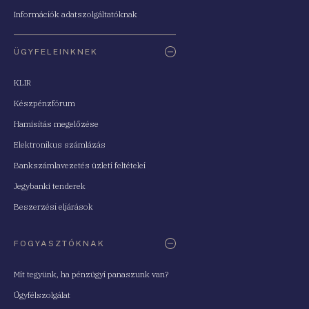
Információk adatszolgáltatóknak
ÜGYFELEINKNEK
KLIR
Készpénzfórum
Hamisítás megelőzése
Elektronikus számlázás
Bankszámlavezetés üzleti feltételei
Jegybanki tenderek
Beszerzési eljárások
FOGYASZTÓKNAK
Mit tegyünk, ha pénzügyi panaszunk van?
Ügyfélszolgálat