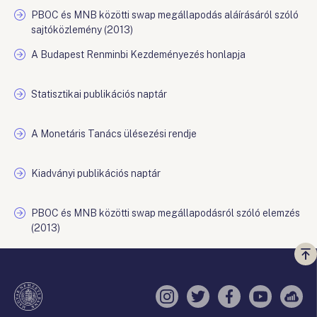
PBOC és MNB közötti swap megállapodás aláírásáról szóló
sajtóközlemény (2013)
A Budapest Renminbi Kezdeményezés honlapja
Statisztikai publikációs naptár
A Monetáris Tanács ülésezési rendje
Kiadványi publikációs naptár
PBOC és MNB közötti swap megállapodásról szóló elemzés
(2013)
Vi
a
te
Instagram
Twitter
Facebook
YouTube
Sell