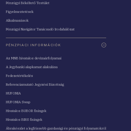
Pénzügyi Békéltető Testület
Figyelmeztetések
Alkalmazások
Pénzügyi Navigátor Tanácsadó Irodahálózat
PÉNZPIACI INFORMÁCIÓK
Az MNB hivatalos devizaárfolyamai
A Jegybanki alapkamat alakulása
Fedezetértékelés
Referenciamutató Jegyzési Bizottság
HUFONIA
HUFONIA Swap
Hivatalos BUBOR fixingek
Hivatalos BIRS fixingek
Ábrakészlet a legfrissebb gazdasági és pénzügyi folyamatokról