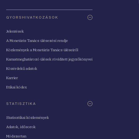
Oldaltérkép
GYORSHIVATKOZÁSOK
Jelentések
A Monetáris Tanács ülésezési rendje
Közlemények a Monetáris Tanács üléseiről
Kamatmeghatározó ülések rövidített jegyzőkönyvei
Közérdekű adatok
Karrier
Etikai kódex
STATISZTIKA
Statisztikai közlemények
Adatok, idősorok
Módszertan