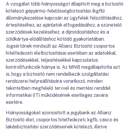
A vizsgálat több hiányosságot állapított meg a biztosító
kötelező gépjármű-felelősségbiztosítási (kgfb)
állománykezelése kapcsán az ügyfelek felszólításához,
értesítéséhez, az ajánlatok elfogadásához, a szünetelő
szerződések kezeléséhez, a díjmódosításhoz és a
zöldkártya-előállításhoz kötődő gyakorlatában.
Jogsértőnek minősült az Allianz Biztosító csoportos
hitelfedezeti életbiztosításai esetében az adatokkal,
szerződésekkel, teljesítésekkel kapcsolatos
kontrollfunkciók hiánya is. Az MNB megállapította azt
is, hogy a biztosító nem rendelkezik szolgáltatási
rendszerei helyreállítására vonatkozó, minden
tekintetben megfelelő tervvel és mentési renddel
informatikai (IT) működésének esetleges zavara
esetére.
Hiányosságokat azonosított a jegybank az Allianz
Biztosító élet, csoportos hitelfedezeti, kgfb, casco és
lakásbiztosítási szerződéseinek kötelező, illetve