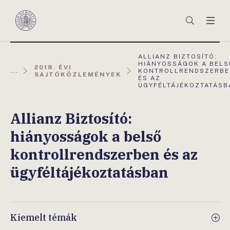
Főmenü
Keresés
Men
Magyar
Nemzeti
Bank
AKTUÁLIS
ALLIANZ BIZTOSÍTÓ:
OLDAL:
HIÁNYOSSÁGOK A BELS
2018. ÉVI
...
KONTROLLRENDSZERB
SAJTÓKÖZLEMÉNYEK
ÉS AZ
ÜGYFÉLTÁJÉKOZTATÁSB
Allianz Biztosító:
hiányosságok a belső
kontrollrendszerben és az
ügyféltájékoztatásban
Kiemelt témák