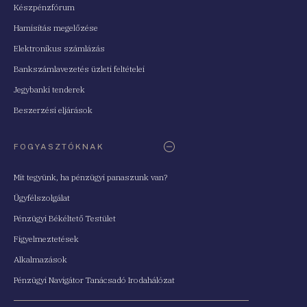
Készpénzfórum
Hamisítás megelőzése
Elektronikus számlázás
Bankszámlavezetés üzleti feltételei
Jegybanki tenderek
Beszerzési eljárások
FOGYASZTÓKNAK
Mit tegyünk, ha pénzügyi panaszunk van?
Ügyfélszolgálat
Pénzügyi Békéltető Testület
Figyelmeztetések
Alkalmazások
Pénzügyi Navigátor Tanácsadó Irodahálózat