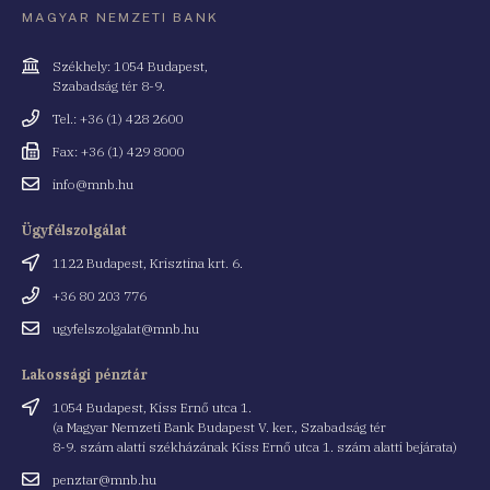
MAGYAR NEMZETI BANK
Cím
Székhely: 1054 Budapest,
Szabadság tér 8-9.
Telefonszám
Tel.: +36 (1) 428 2600
Fax
Fax: +36 (1) 429 8000
Email
info@mnb.hu
cím
Ügyfélszolgálat
Cím
1122 Budapest, Krisztina krt. 6.
Telefonszám
+36 80 203 776
Email
ugyfelszolgalat@mnb.hu
cím
Lakossági pénztár
Cím
1054 Budapest, Kiss Ernő utca 1.
(a Magyar Nemzeti Bank Budapest V. ker., Szabadság tér
8-9. szám alatti székházának Kiss Ernő utca 1. szám alatti bejárata)
Email
penztar@mnb.hu