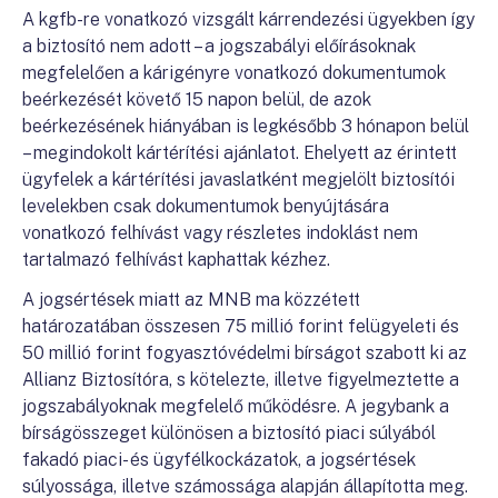
A kgfb-re vonatkozó vizsgált kárrendezési ügyekben így
a biztosító nem adott – a jogszabályi előírásoknak
megfelelően a kárigényre vonatkozó dokumentumok
beérkezését követő 15 napon belül, de azok
beérkezésének hiányában is legkésőbb 3 hónapon belül
– megindokolt kártérítési ajánlatot. Ehelyett az érintett
ügyfelek a kártérítési javaslatként megjelölt biztosítói
levelekben csak dokumentumok benyújtására
vonatkozó felhívást vagy részletes indoklást nem
tartalmazó felhívást kaphattak kézhez.
A jogsértések miatt az MNB ma közzétett
határozatában összesen 75 millió forint felügyeleti és
50 millió forint fogyasztóvédelmi bírságot szabott ki az
Allianz Biztosítóra, s kötelezte, illetve figyelmeztette a
jogszabályoknak megfelelő működésre. A jegybank a
bírságösszeget különösen a biztosító piaci súlyából
fakadó piaci- és ügyfélkockázatok, a jogsértések
súlyossága, illetve számossága alapján állapította meg.