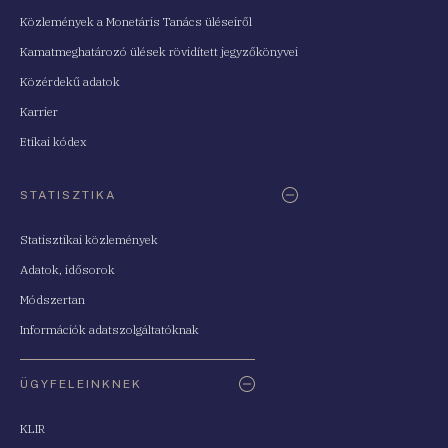
Közlemények a Monetáris Tanács üléseiről
Kamatmeghatározó ülések rövidített jegyzőkönyvei
Közérdekű adatok
Karrier
Etikai kódex
STATISZTIKA
Statisztikai közlemények
Adatok, idősorok
Módszertan
Információk adatszolgáltatóknak
ÜGYFELEINKNEK
KLIR