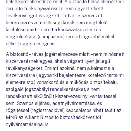
belső kontrollrendszerénél. A biztosító belső ellenőrzési
területe funkciójával össze nem egyeztethető
tevékenységet is végzett, illetve – a szervezeti
hierarchia és a felelősségi körök nem megfelelő
kijelölése miatt – sérült a kockázatkezelési és
megfelelőségi (compliance) terület jogszabály által
előírt függetlensége is.
A biztosító – téves jogértelmezése miatt – nem minősített
kiszervezésnek egyes, általa végzett ilyen jellegű
tevékenységeket. Emiatt azoknál nem alkalmazta a
kiszervezésre (jegybanki bejelentésre, kötelező tartalmi
elemekre stb.) vonatkozó és e működés biztosítékaiul
szolgáló jogszabályi rendelkezéseket, s nem
rendelkezett elkülönült kiszervezési nyilvántartással
sem. Számos eljárási, adatnyilvántartással és
rögzítéssel (regisztrációval) kapcsolatos hibát talált az
MNB az Allianz Biztosító biztosításközvetítői
nyilvántartásainál is.