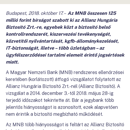
Budapest, 2018. október 17. –
Az MNB összesen 125
millió forint bírságot szabott ki az Allianz Hungária
Biztosító Zrt.-re, egyebek közt a biztosító belső
kontrollrendszerét, kiszervezési tevékenységét,
közvetítői nyilvántartását, kgfb-állománykezelését,
IT-biztonságát, illetve – több üzletágban – az
ügyfélszerződései tartalmi elemeit érintő jogsértések
miatt.
A Magyar Nemzeti Bank (MNB) rendszeres ellenőrzései
keretében (korlátozott) átfogó vizsgálatot folytatott az
Allianz Hungária Biztosító Zrt.-nél (Allianz Biztosító). A
vizsgálat a 2014. december 3.-től 2018. május 28-ig
terjedő időszakot tekintette át. Bár a jegybank több
jelentős hiányosságot is azonosított, ezek alapvetően
nem érintik a biztosító megbízható működését.
Az MNB több hiányosságot is feltárt az Allianz Biztosító