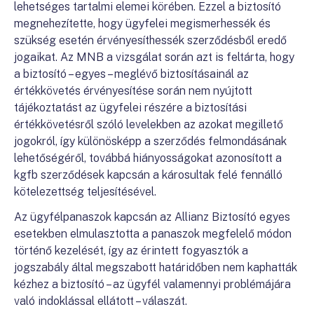
lehetséges tartalmi elemei körében. Ezzel a biztosító
megnehezítette, hogy ügyfelei megismerhessék és
szükség esetén érvényesíthessék szerződésből eredő
jogaikat. Az MNB a vizsgálat során azt is feltárta, hogy
a biztosító – egyes – meglévő biztosításainál az
értékkövetés érvényesítése során nem nyújtott
tájékoztatást az ügyfelei részére a biztosítási
értékkövetésről szóló levelekben az azokat megillető
jogokról, így különösképp a szerződés felmondásának
lehetőségéről, továbbá hiányosságokat azonosított a
kgfb szerződések kapcsán a károsultak felé fennálló
kötelezettség teljesítésével.
Az ügyfélpanaszok kapcsán az Allianz Biztosító egyes
esetekben elmulasztotta a panaszok megfelelő módon
történő kezelését, így az érintett fogyasztók a
jogszabály által megszabott határidőben nem kaphatták
kézhez a biztosító – az ügyfél valamennyi problémájára
való indoklással ellátott – válaszát.