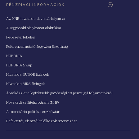
PÉNZPIACI INFORMÁCIÓK
Az MNB hivatalos devizaárfolyamai
A Jegybanki alapkamat alakulása
Fedezetértékelés
Referenciamutató Jegyzési Bizottság
HUFONIA
HUFONIA Swap
Hivatalos BUBOR fixingek
Hivatalos BIRS fixingek
Ábrakészlet a legfrissebb gazdasági és pénzügyi folyamatokról
Növekedési Hitelprogram (NHP)
A monetáris politikai eszköztár
Befektetői, elemzői találkozók szervezése