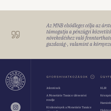
Az MNB elsődleges célja az ársta
támogatja a pénzügyi közvetítő
növekedéshez való fenntartható
gazdaság-, valamint a környeze
Oldaltérkép
GYORSHIVATKOZÁSOK
ÜGYF
Jelentések
KLIR
A Monetáris Tanács ülésezési
Készpé
rendje
Hamisí
Közlemények a Monetáris Tanács
Instagram
Elektro