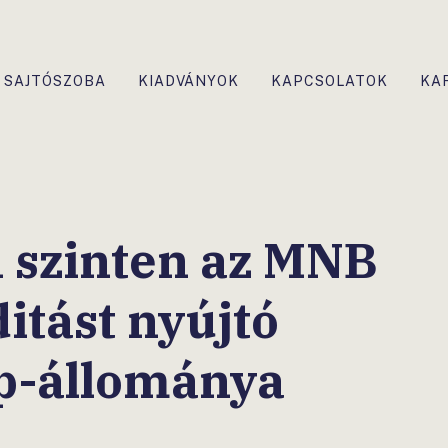
SAJTÓSZOBA
KIADVÁNYOK
KAPCSOLATOK
KA
n szinten az MNB
ditást nyújtó
p-állománya