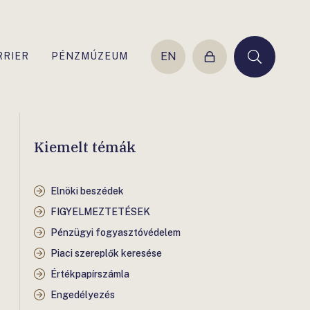
EN
RRIER
PÉNZMÚZEUM
Belépés
Keresés
Kiemelt témák
Elnöki beszédek
FIGYELMEZTETÉSEK
Pénzügyi fogyasztóvédelem
Piaci szereplők keresése
Értékpapírszámla
Engedélyezés