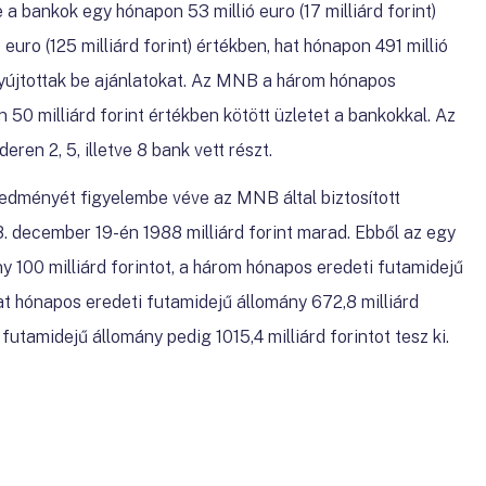
re a bankok egy hónapon 53 millió euro (17 milliárd forint)
uro (125 milliárd forint) értékben, hat hónapon 491 millió
 nyújtottak be ajánlatokat. Az MNB a három hónapos
n 50 milliárd forint értékben kötött üzletet a bankokkal. Az
ren 2, 5, illetve 8 bank vett részt.
eredményét figyelembe véve az MNB által biztosított
8. december 19-én 1988 milliárd forint marad. Ebből az egy
 100 milliárd forintot, a három hónapos eredeti futamidejű
hat hónapos eredeti futamidejű állomány 672,8 milliárd
 futamidejű állomány pedig 1015,4 milliárd forintot tesz ki.