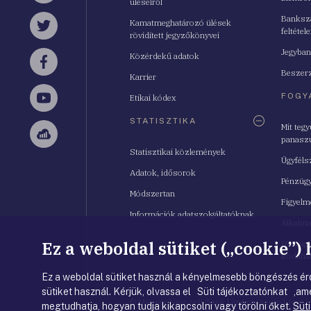
üléseiről
Bankszá
Kamatmeghatározó ülések
feltétele
Twitter
rövidített jegyzőkönyvei
Jegyban
Közérdekű adatok
Facebook
Beszerz
Karrier
FOGY
Etikai kódex
YouTube
STATISZTIKA
Mit teg
panasz
Sellsy
Statisztikai közlemények
Ügyféls
Adatok, idősorok
Pénzügy
Módszertan
Figyelm
Információk adatszolgáltatóknak
Alkalm
Ez a weboldal sütiket („cookie”)
Pénzügy
Irodahá
Ez a weboldal sütiket használ a kényelmesebb böngészés érd
sütiket használ. Kérjük, olvassa el Süti tájékoztatónkat ,ame
© Magyar Nemzeti Bank
|
Impresszum
|
Jogi 
megtudhatja, hogyan tudja kikapcsolni vagy törölni őket.
Süti