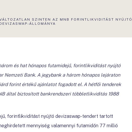
AKTUÁLIS
VÁLTOZATLAN SZINTEN AZ MNB FORINTLIKVIDITÁST NYÚJT
OLDAL:
DEVIZASWAP-ÁLLOMÁNYA
árom és hat hónapos futamidejű, forintlikviditást nyújtó
ar Nemzeti Bank. A jegybank a három hónapos lejáraton
árd forint értékű ajánlatot fogadott el. A hétfői tenderek
által biztosított bankrendszeri többletlikviditás 1988
ű, forintlikviditást nyújtó devizaswap-tendert tartott
eghirdetett mennyiség valamennyi futamidőn 77 millió