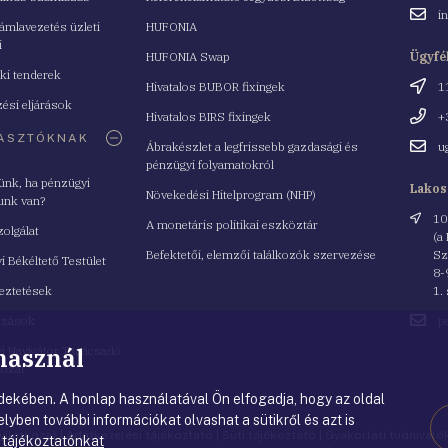
Email
i
mlavezetés üzleti
HUFONIA
cím
i
HUFONIA Swap
Ügyfé
ki tenderek
Cím
Hivatalos BUBOR fixingek
1
ési eljárások
Telefo
Hivatalos BIRS fixingek
+
ASZTÓKNAK
Email
Ábrakészlet a legfrissebb gazdasági és
u
cím
pénzügyi folyamatokról
yünk, ha pénzügyi
Lakos
Növekedési Hitelprogram (NHP)
unk van?
Cím
10
A monetáris politikai eszköztár
zolgálat
(a
Befektetői, elemzői találkozók szervezése
Sz
i Békéltető Testület
8-
eztetések
1.
Email
azások
p
cím
 használ
i Navigátor Tanácsadó
lózat
ekében. A honlap használatával Ön elfogadja, hogy az oldal
lyben további információkat olvashat a sütikről és azt is
nyilatkozat
|
Adatkezelési tájékoztató
|
Süti tájékoztató
|
Gyakorlati tudnival
 tájékoztatónkat