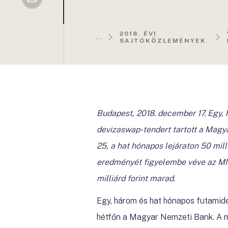
Sellsy
2018. ÉVI
...
SAJTÓKÖZLEMÉNYEK
Budapest, 2018. december 17. Egy, h
devizaswap-tendert tartott a Magy
25, a hat hónapos lejáraton 50 milli
eredményét figyelembe véve az MNB 
milliárd forint marad.
Egy, három és hat hónapos futamidej
hétfőn a Magyar Nemzeti Bank. A m