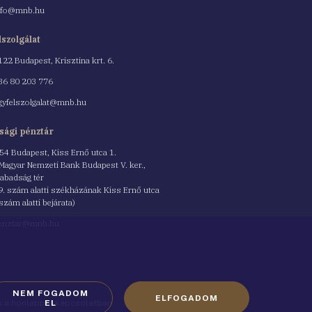
nfo@mnb.hu
lszolgálat
122 Budapest, Krisztina krt. 6.
nszám
36 80 203 776
gyfelszolgalat@mnb.hu
sági pénztár
54 Budapest, Kiss Ernő utca 1.
 Magyar Nemzeti Bank Budapest V. ker.,
abadság tér
9. szám alatti székházának Kiss Ernő utca
 szám alatti bejárata)
enztar@mnb.hu
NEM FOGADOM
ELFOGADOM
ók a honlappal kapcsolatban
EL