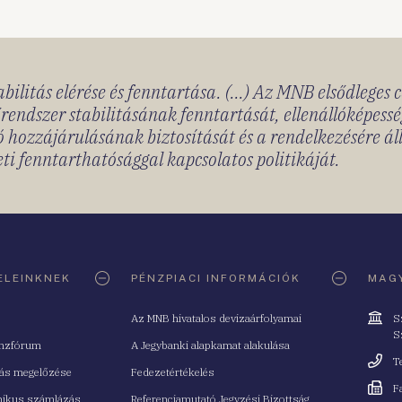
bilitás elérése és fenntartása. (...) Az MNB elsődleges 
rendszer stabilitásának fenntartását, ellenállóképessé
 hozzájárulásának biztosítását és a rendelkezésére á
ti fenntarthatósággal kapcsolatos politikáját.
ELEINKNEK
PÉNZPIACI INFORMÁCIÓK
MAGY
Cím
Az MNB hivatalos devizaárfolyamai
S
S
nzfórum
A Jegybanki alapkamat alakulása
Telefo
T
tás megelőzése
Fedezetértékelés
Fax
F
nikus számlázás
Referenciamutató Jegyzési Bizottság