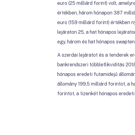
euro (25 milliárd forint) volt, amely
értékben, három hónapon 387 millió e
euro (159 milliárd forint) értékben
lejáraton 25, a hat hónapos lejárato
egy, három és hat hónapos swaptende
A szerdai lejáratot és a tenderek 
bankrendszeri többletlikviditás 201
hónapos eredeti futamidejű állomány
állomány 199,5 milliárd forintot, a 
forintot, a tizenkét hónapos eredeti