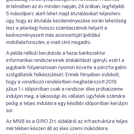
értelmében az év minden napján, 24 órában, legfeljebb
5 másodperc alatt lehet majd átutalásokat teljesíteni
úgy, hogy az átutalás kezdeményezése során lehetőség
lesz a jelenlegi hosszú számlaszámok helyett a
kedvezményezett más azonosítóját (például
mobiltelefonszám, e-mail cím) megadni.
A példa nélküli beruházás a hazai bankszektor
informatikai rendszereinek átalakítását igényli, ezért a
jegybank folyamatosan nyomon követte a pénzforgalmi
szolgáltatók felkészülését. Ennek fényében indokolt,
hogy a vonatkozó rendeletben meghatározott 2019.
július 1-i időpontban csak a rendszer éles próbaüzeme
induljon meg, a lakossági és vállalati ügyfelek számára
pedig a teljes indulásra egy későbbi időpontban kerüljön
sor.
Az MNB és a GIRO Zrt. oldaláról az infrastruktúra teljes
mértékben készen áll az éles üzemi működésre,