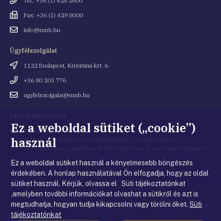
Tel.: +36 (1) 428 2600
Fax
Fax: +36 (1) 429 8000
Email
info@mnb.hu
cím
Ügyfélszolgálat
Cím
1122 Budapest, Krisztina krt. 6.
Telefonszám
+36 80 203 776
Email
ugyfelszolgalat@mnb.hu
cím
Lakossági pénztár
Ez a weboldal sütiket („cookie”)
Cím
1054 Budapest, Kiss Ernő utca 1.
használ
(a Magyar Nemzeti Bank Budapest V. ker., Szabadság tér
8-9. szám alatti székházának Kiss Ernő utca 1. szám alatti bejárata)
Ez a weboldal sütiket használ a kényelmesebb böngészés
Email
penztar@mnb.hu
cím
érdekében. A honlap használatával Ön elfogadja, hogy az oldal
sütiket használ. Kérjük, olvassa el Süti tájékoztatónkat
,amelyben további információkat olvashat a sütikről és azt is
megtudhatja, hogyan tudja kikapcsolni vagy törölni őket.
Süti
© Magyar Nemzeti Bank
|
Impresszum
|
Jogi nyilatkozat
|
Adatkezelési
tájékoztatónkat