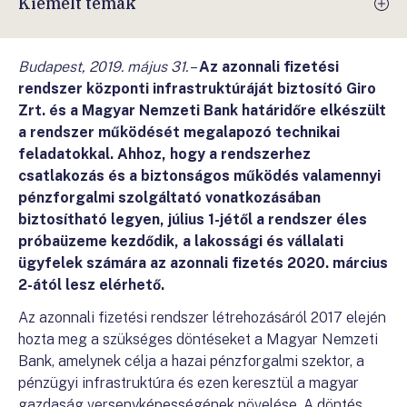
Kiemelt témák
Budapest, 2019. május 31.
–
Az azonnali fizetési
rendszer központi infrastruktúráját biztosító Giro
Zrt. és a Magyar Nemzeti Bank határidőre elkészült
a rendszer működését megalapozó technikai
feladatokkal. Ahhoz, hogy a rendszerhez
csatlakozás és a biztonságos működés valamennyi
pénzforgalmi szolgáltató vonatkozásában
biztosítható legyen, július 1-jétől a rendszer éles
próbaüzeme kezdődik, a lakossági és vállalati
ügyfelek számára az azonnali fizetés 2020. március
2-ától lesz elérhető.
Az azonnali fizetési rendszer létrehozásáról 2017 elején
hozta meg a szükséges döntéseket a Magyar Nemzeti
Bank, amelynek célja a hazai pénzforgalmi szektor, a
pénzügyi infrastruktúra és ezen keresztül a magyar
gazdaság versenyképességének növelése. A döntés