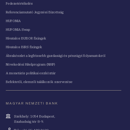
Fedezetértékelés
Referenciamutató Jegyzési Bizottság
HUFONIA
HUFONIA Swap
Hivatalos BUBOR fixingek
Hivatalos BIRS fixingek
Ábrakészlet a legfrissebb gazdasági és pénzügyi folyamatokról
Növekedési Hitelprogram (NHP)
A monetáris politikai eszköztár
Befektetői, elemzői találkozók szervezése
MAGYAR NEMZETI BANK
Cím
Székhely: 1054 Budapest,
Szabadság tér 8-9.
Telefonszám