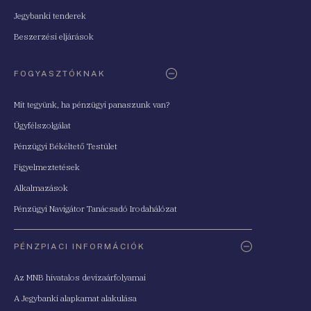
Jegybanki tenderek
Beszerzési eljárások
FOGYASZTÓKNAK
Mit tegyünk, ha pénzügyi panaszunk van?
Ügyfélszolgálat
Pénzügyi Békéltető Testület
Figyelmeztetések
Alkalmazások
Pénzügyi Navigátor Tanácsadó Irodahálózat
PÉNZPIACI INFORMÁCIÓK
Az MNB hivatalos devizaárfolyamai
A Jegybanki alapkamat alakulása