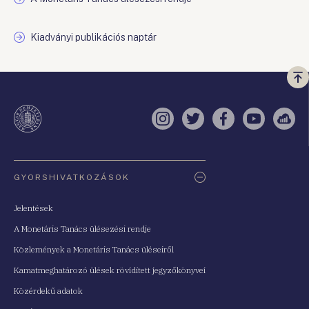
Kiadványi publikációs naptár
Vi
a
te
Instagram
Twitter
Facebook
YouTube
Sell
Oldaltérkép
GYORSHIVATKOZÁSOK
Jelentések
A Monetáris Tanács ülésezési rendje
Közlemények a Monetáris Tanács üléseiről
Kamatmeghatározó ülések rövidített jegyzőkönyvei
Közérdekű adatok