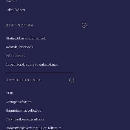
Karrier
Etikai kódex
STATISZTIKA
Statisztikai közlemények
Adatok, idősorok
Módszertan
Információk adatszolgáltatóknak
ÜGYFELEINKNEK
KLIR
Készpénzfórum
Hamisítás megelőzése
Elektronikus számlázás
Bankszámlavezetés üzleti feltételei