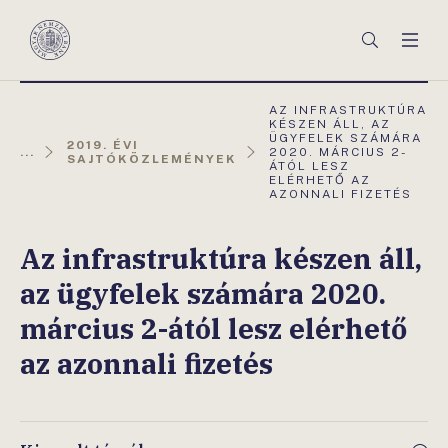
Főmenü
Keresés
Men
Magyar
Nemzeti
Bank
AKTUÁLIS
AZ INFRASTRUKTÚRA
OLDAL:
KÉSZEN ÁLL, AZ
ÜGYFELEK SZÁMÁRA
2019. ÉVI
...
2020. MÁRCIUS 2-
SAJTÓKÖZLEMÉNYEK
ÁTÓL LESZ
ELÉRHETŐ AZ
AZONNALI FIZETÉS
Az infrastruktúra készen áll,
az ügyfelek számára 2020.
március 2-ától lesz elérhető
az azonnali fizetés