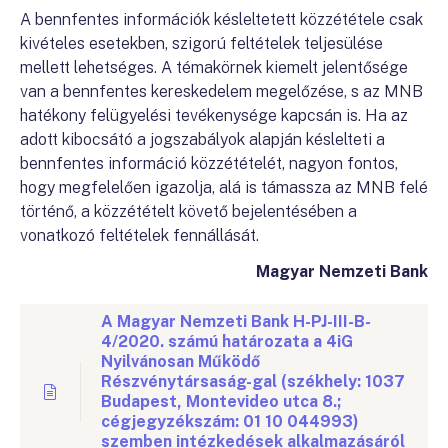
A bennfentes információk késleltetett közzététele csak
kivételes esetekben, szigorú feltételek teljesülése
mellett lehetséges. A témakörnek kiemelt jelentősége
van a bennfentes kereskedelem megelőzése, s az MNB
hatékony felügyelési tevékenysége kapcsán is. Ha az
adott kibocsátó a jogszabályok alapján késlelteti a
bennfentes információ közzétételét, nagyon fontos,
hogy megfelelően igazolja, alá is támassza az MNB felé
történő, a közzétételt követő bejelentésében a
vonatkozó feltételek fennállását.
Magyar Nemzeti Bank
A Magyar Nemzeti Bank H-PJ-III-B-
4/2020. számú határozata a 4iG
Nyilvánosan Működő
Részvénytársaság-gal (székhely: 1037
Budapest, Montevideo utca 8.;
cégjegyzékszám: 01 10 044993)
szemben intézkedések alkalmazásáról