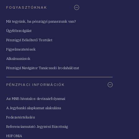
FOGYASZTÓKNAK
Mit tegyünk, ha pénzügyi panaszunk van?
Ügyfélszolgálat
Pénzügyi Békéltető Testület
Figyelmeztetések
Alkalmazások
Pénzügyi Navigátor Tanácsadó Irodahálózat
PÉNZPIACI INFORMÁCIÓK
Az MNB hivatalos devizaárfolyamai
A Jegybanki alapkamat alakulása
Fedezetértékelés
Referenciamutató Jegyzési Bizottság
HUFONIA