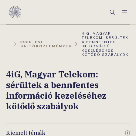
Főmenü
Keresés
Men
Magyar
Nemzeti
Bank
AKTUÁLIS
4IG, MAGYAR
OLDAL:
TELEKOM: SÉRÜLTEK
2020. ÉVI
A BENNFENTES
...
SAJTÓKÖZLEMÉNYEK
INFORMÁCIÓ
KEZELÉSÉHEZ
KÖTŐDŐ SZABÁLYOK
4iG, Magyar Telekom:
sérültek a bennfentes
információ kezeléséhez
kötődő szabályok
Kiemelt témák