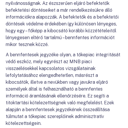
nyilvánosságnak. Az észszerűen eljáró befektetők
befektetési döntéseiket a már rendelkezésükre álló
információkra alapozzák. A befektetők és a befektetői
döntések védelme érdekében így különösen lényeges,
hogy egy – főképp a kibocsátó korábbi közzétételeitől
lényegesen eltérő tartalmú – bennfentes információt
mikor tesznek közzé.
A bennfentesek jegyzéke olyan, a tőkepiac integritását
védő eszköz, mely egyrészt az MNB piaci
visszaélésekkel kapcsolatos vizsgálatainak
lefolytatásához elengedhetetlen, másrészt a
kibocsátók, illetve a nevükben vagy javukra eljáró
személyek által is felhasználható a bennfentes
információ áramlásának ellenőrzésére. Ez segíti a
titoktartási kötelezettségnek való megfelelést. Ezek
alapján a bennfentesek jegyzékének összeállítása
túlmutat a tőkepiac szereplőinek adminisztratív
kötelezettségein.