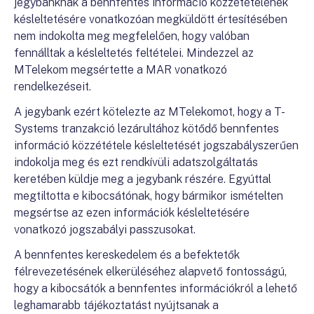
jegybanknak a bennfentes információ közzétételének
késleltetésére vonatkozóan megküldött értesítésében
nem indokolta meg megfelelően, hogy valóban
fennálltak a késleltetés feltételei. Mindezzel az
MTelekom megsértette a MAR vonatkozó
rendelkezéseit.
A jegybank ezért kötelezte az MTelekomot, hogy a T-
Systems tranzakció lezárultához kötődő bennfentes
információ közzététele késleltetését jogszabályszerűen
indokolja meg és ezt rendkívüli adatszolgáltatás
keretében küldje meg a jegybank részére. Egyúttal
megtiltotta e kibocsátónak, hogy bármikor ismételten
megsértse az ezen információk késleltetésére
vonatkozó jogszabályi passzusokat.
A bennfentes kereskedelem és a befektetők
félrevezetésének elkerüléséhez alapvető fontosságú,
hogy a kibocsátók a bennfentes információkról a lehető
leghamarabb tájékoztatást nyújtsanak a