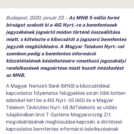
Budapest, 2020. január 23. –
Az MNB 5 millió forint
bírságot szabott ki a 4iG Nyrt.-re a bennfentesek
jegyzékének jogsértő módon történő összeállítása
miatt, s kötelezte e kibocsátót a jogszerű bennfentes
jegyzék megküldésére. A Magyar Telekom Nyrt.-vel
szemben pedig a
bennfentes információ
közzétételének késleltetésére vonatkozó jogszabályi
rendelkezések megsértése miatt hozott intézkedést
az MNB.
A Magyar Nemzeti Bank (MNB) a kibocsátókkal
kapcsolatos folyamatos felügyelése során több körben
adatokat kért be a 4iG Nyrt.-től (4iG) és a Magyar
Telekom Távközlési Nyrt.-től (MTelekom), az utóbbi
tulajdonában lévő T-Systems Magyarország Zrt.
megvásárlásának meghiúsulása kapcsán, a döntéssel
kapcsolatos bennfentes információ keletkezésének