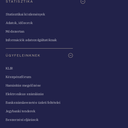
STATISZTIKA
Statisztikai közlemények
Adatok, idősorok
Módszertan
Információk adatszolgáltatóknak
ÜGYFELEINKNEK
KLIR
Készpénzfórum
Hamisítás megelőzése
Elektronikus számlázás
Bankszámlavezetés üzleti feltételei
Jegybanki tenderek
Beszerzési eljárások