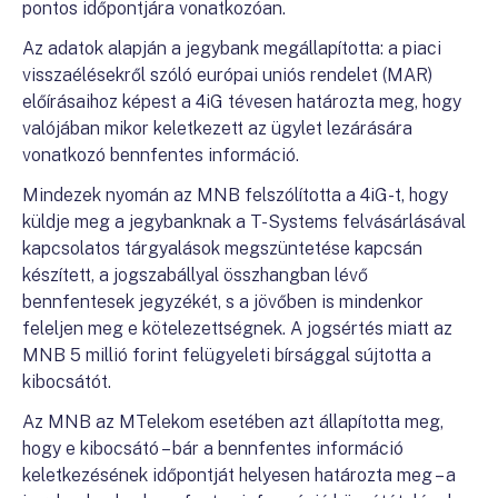
pontos időpontjára vonatkozóan.
Az adatok alapján a jegybank megállapította: a piaci
visszaélésekről szóló európai uniós rendelet (MAR)
előírásaihoz képest a 4iG tévesen határozta meg, hogy
valójában mikor keletkezett az ügylet lezárására
vonatkozó bennfentes információ.
Mindezek nyomán az MNB felszólította a 4iG-t, hogy
küldje meg a jegybanknak a T-Systems felvásárlásával
kapcsolatos tárgyalások megszüntetése kapcsán
készített, a jogszabállyal összhangban lévő
bennfentesek jegyzékét, s a jövőben is mindenkor
feleljen meg e kötelezettségnek. A jogsértés miatt az
MNB 5 millió forint felügyeleti bírsággal sújtotta a
kibocsátót.
Az MNB az MTelekom esetében azt állapította meg,
hogy e kibocsátó – bár a bennfentes információ
keletkezésének időpontját helyesen határozta meg – a