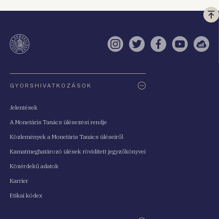
Vi
a
te
Instagram
Twitter
Facebook
YouTube
Sell
Oldaltérkép
GYORSHIVATKOZÁSOK
Jelentések
A Monetáris Tanács ülésezési rendje
Közlemények a Monetáris Tanács üléseiről
Kamatmeghatározó ülések rövidített jegyzőkönyvei
Közérdekű adatok
Karrier
Etikai kódex