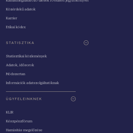
Kamatmeghatározó ülések rövidített jegyzőkönyvei
Közérdekű adatok
Karrier
Etikai kódex
STATISZTIKA
Statisztikai közlemények
Adatok, idősorok
Módszertan
Információk adatszolgáltatóknak
ÜGYFELEINKNEK
KLIR
Készpénzfórum
Hamisítás megelőzése