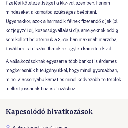
fizetési kötelezettséget a kkv-val szemben, hanem
mindezeket a kamatba szükséges beépíteni.
Ugyanakkor, azok a harmadik félnek fizetendő díjak (pl.
közjegyzői díj, kezességvállalási díj), amelyeknek eddig
sem kellett beleférniük a 2,5%-ban maximált marzsba,
továbbra is felszámíthatók az ügyleti kamaton kívül.
A vállalkozásoknak egyszerre több bankot is érdemes
megkeresniük hiteligényükkel, hogy minél gyorsabban,
minél alacsonyabb kamat és minél kedvezőbb feltételek
mellett jussanak finanszírozáshoz.
Kapcsolódó hivatkozások
Statisztikai publikációs naptár