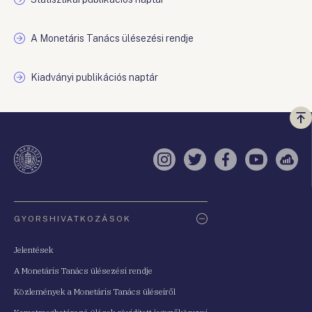
A Monetáris Tanács ülésezési rendje
Kiadványi publikációs naptár
Vi
a
te
Instagram
Twitter
Facebook
YouTube
Sell
Oldaltérkép
GYORSHIVATKOZÁSOK
Jelentések
A Monetáris Tanács ülésezési rendje
Közlemények a Monetáris Tanács üléseiről