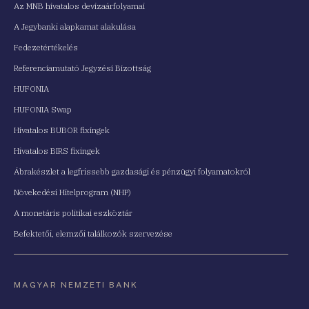
Az MNB hivatalos devizaárfolyamai
A Jegybanki alapkamat alakulása
Fedezetértékelés
Referenciamutató Jegyzési Bizottság
HUFONIA
HUFONIA Swap
Hivatalos BUBOR fixingek
Hivatalos BIRS fixingek
Ábrakészlet a legfrissebb gazdasági és pénzügyi folyamatokról
Növekedési Hitelprogram (NHP)
A monetáris politikai eszköztár
Befektetői, elemzői találkozók szervezése
MAGYAR NEMZETI BANK