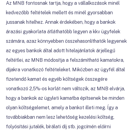
Az MNB fontosnak tartja, hogy a vállalkozások minél
kedvezőbb feltételek mellett és minél gyorsabban
jussanak hitelhez. Annak érdekében, hogy a bankok
árazási gyakorlata átláthatóbb legyen a kkv ügyfelek
számára, azaz könnyebben összehasonlíthatók legyenek
az egyes bankok által adott hitelajánlatok árjellegű
feltétlei, az MNB módosítja a felszámítható kamatokra,
díjakra vonatkozó feltételeket. Miközben az ügyfél által
fizetendő kamat és egyéb költségek összegére
vonatkozó 2,5%-os korlát nem változik, az MNB elvárja,
hogy a bankok az ügyleti kamatba építsenek be minden
olyan költségelemet, amely a bankot illeti meg. Így a
továbbiakban nem lesz lehetőség kezelési költség,
folyósítási jutalék, bírálati díj stb. jogcímén előírni