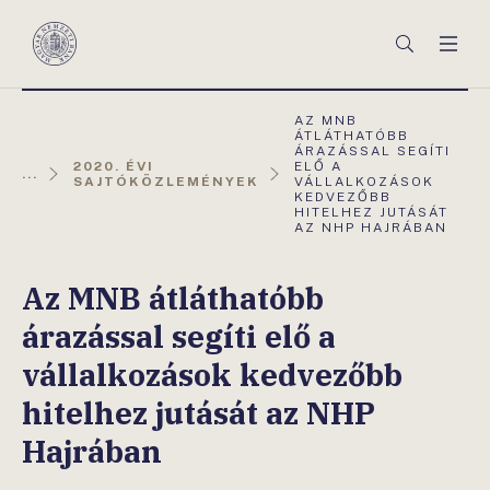
Főmenü
Keresés
Men
Magyar
Nemzeti
Bank
AKTUÁLIS
AZ MNB
OLDAL:
ÁTLÁTHATÓBB
ÁRAZÁSSAL SEGÍTI
2020. ÉVI
ELŐ A
...
SAJTÓKÖZLEMÉNYEK
VÁLLALKOZÁSOK
KEDVEZŐBB
HITELHEZ JUTÁSÁT
AZ NHP HAJRÁBAN
Az MNB átláthatóbb
árazással segíti elő a
vállalkozások kedvezőbb
hitelhez jutását az NHP
Hajrában