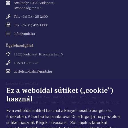
Cím
Székhely: 1054 Budapest,
Szabadság tér 8-9.
Telefonszám
Tel.: +36 (1) 428 2600
Fax
Fax: +36 (1) 429 8000
Email
info@mnb.hu
cím
Ügyfélszolgálat
Cím
1122 Budapest, Krisztina krt. 6.
Telefonszám
+36 80 203 776
Email
ugyfelszolgalat@mnb.hu
cím
Lakossági pénztár
Ez a weboldal sütiket („cookie”)
Cím
1054 Budapest, Kiss Ernő utca 1.
használ
(a Magyar Nemzeti Bank Budapest V. ker., Szabadság tér
8-9. szám alatti székházának Kiss Ernő utca 1. szám alatti bejárata)
Ez a weboldal sütiket használ a kényelmesebb böngészés
Email
penztar@mnb.hu
cím
érdekében. A honlap használatával Ön elfogadja, hogy az oldal
sütiket használ. Kérjük, olvassa el Süti tájékoztatónkat