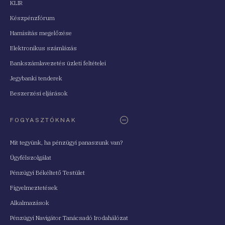
KLIR
Készpénzfórum
Hamisítás megelőzése
Elektronikus számlázás
Bankszámlavezetés üzleti feltételei
Jegybanki tenderek
Beszerzési eljárások
FOGYASZTÓKNAK
Mit tegyünk, ha pénzügyi panaszunk van?
Ügyfélszolgálat
Pénzügyi Békéltető Testület
Figyelmeztetések
Alkalmazások
Pénzügyi Navigátor Tanácsadó Irodahálózat