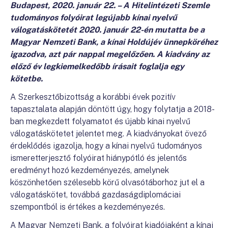
Budapest, 2020. január 22. – A Hitelintézeti Szemle
tudományos folyóirat legújabb kínai nyelvű
válogatáskötetét 2020. január 22-én mutatta be a
Magyar Nemzeti Bank, a kínai Holdújév ünnepköréhez
igazodva, azt pár nappal megelőzően. A kiadvány az
előző év legkiemelkedőbb írásait foglalja egy
kötetbe
.
A Szerkesztőbizottság a korábbi évek pozitív
tapasztalata alapján döntött úgy, hogy folytatja a 2018-
ban megkezdett folyamatot és újabb kínai nyelvű
válogatáskötetet jelentet meg. A kiadványokat övező
érdeklődés igazolja, hogy a kínai nyelvű tudományos
ismeretterjesztő folyóirat hiánypótló és jelentős
eredményt hozó kezdeményezés, amelynek
köszönhetően szélesebb körű olvasótáborhoz jut el a
válogatáskötet, továbbá gazdaságdiplomáciai
szempontból is értékes a kezdeményezés.
A Magyar Nemzeti Bank, a folyóirat kiadójaként a kínai