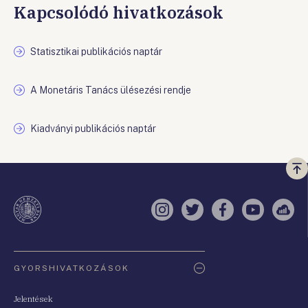
Kapcsolódó hivatkozások
Statisztikai publikációs naptár
A Monetáris Tanács ülésezési rendje
Kiadványi publikációs naptár
Vi
a
te
Instagram
Twitter
Facebook
YouTube
Sell
Oldaltérkép
GYORSHIVATKOZÁSOK
Jelentések