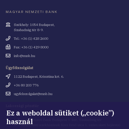
MAGYAR NEMZETI BANK
Cím
Székhely: 1054 Budapest,
Szabadság tér 8-9.
Telefonszám
Tel.: +36 (1) 428 2600
Fax
Fax: +36 (1) 429 8000
Email
info@mnb.hu
cím
Ügyfélszolgálat
Cím
1122 Budapest, Krisztina krt. 6.
Telefonszám
+36 80 203 776
Email
ugyfelszolgalat@mnb.hu
cím
Lakossági pénztár
Ez a weboldal sütiket („cookie”)
Cím
1054 Budapest, Kiss Ernő utca 1.
használ
(a Magyar Nemzeti Bank Budapest V. ker., Szabadság tér
8-9. szám alatti székházának Kiss Ernő utca 1. szám alatti bejárata)