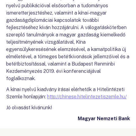
nyelvű publikációval elsősorban a tudományos
ismeretterjesztéshez, valamint a kínai-magyar
gazdaságdiplomáciai kapcsolatok további
fejlesztéséhez kíván hozzájárulni. A válogatáskötetben
szereplő tanulmányok a magyar gazdaság kiemelkedő
teljesítményének vizsgálatával, Kína
egyensúlykeresésének elemzésével, a kamatpolitika új
elméletével, a tömeges betétkivonások jellemzőivel és a
betétbiztosítással, valamint a Budapest Renminbi
Kezdeményezés 2019. évi konferenciájával
foglalkoznak.
A kínai nyelvű kiadvány írásai elérhetők a Hitelintézeti
Szemle honlapján:
http://chinese.hitelintezetiszemle.hu/
Jó olvasást kívánunk!
Magyar Nemzeti Bank