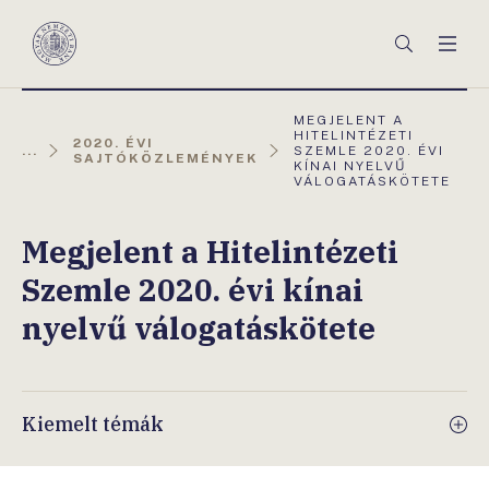
Főmenü
Keresés
Men
Magyar
Nemzeti
Bank
AKTUÁLIS
MEGJELENT A
OLDAL:
HITELINTÉZETI
2020. ÉVI
...
SZEMLE 2020. ÉVI
SAJTÓKÖZLEMÉNYEK
KÍNAI NYELVŰ
VÁLOGATÁSKÖTETE
Megjelent a Hitelintézeti
Szemle 2020. évi kínai
nyelvű válogatáskötete
Kiemelt témák