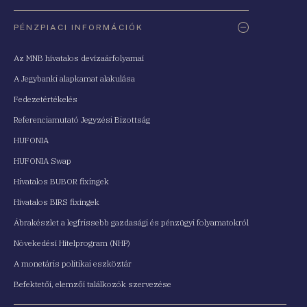
PÉNZPIACI INFORMÁCIÓK
Az MNB hivatalos devizaárfolyamai
A Jegybanki alapkamat alakulása
Fedezetértékelés
Referenciamutató Jegyzési Bizottság
HUFONIA
HUFONIA Swap
Hivatalos BUBOR fixingek
Hivatalos BIRS fixingek
Ábrakészlet a legfrissebb gazdasági és pénzügyi folyamatokról
Növekedési Hitelprogram (NHP)
A monetáris politikai eszköztár
Befektetői, elemzői találkozók szervezése