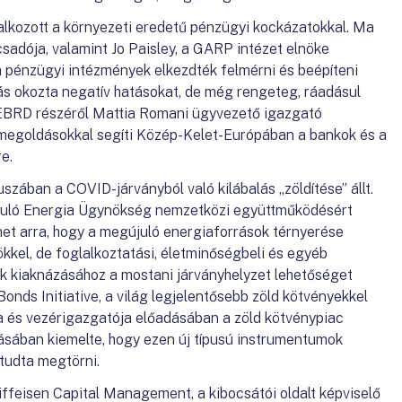
lkozott a környezeti eredetű pénzügyi kockázatokkal. Ma
csadója, valamint Jo Paisley, a GARP intézet elnöke
 pénzügyi intézmények elkezdték felmérni és beépíteni
s okozta negatív hatásokat, de még rengeteg, ráadásul
z EBRD részéről Mattia Romani ügyvezető igazgató
megoldásokkal segíti Közép-Kelet-Európában a bankok és a
e.
zában a COVID-járványból való kilábalás „zöldítése” állt.
uló Energia Ügynökség nemzetközi együttműködésért
lmet arra, hogy a megújuló energiaforrások térnyerése
kkel, de foglalkoztatási, életminőségbeli és egyéb
yek kiaknázásához a mostani járványhelyzet lehetőséget
onds Initiative, a világ legjelentősebb zöld kötvényekkel
ja és vezérigazgatója előadásában a zöld kötvénypiac
dásában kiemelte, hogy ezen új típusú instrumentumok
tudta megtörni.
iffeisen Capital Management, a kibocsátói oldalt képviselő