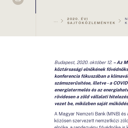
Sellsy
A
2020. ÉVI
N
...
O
SAJTÓKÖZLEMÉNYEK
K
Budapest, 2020. október 12.
– Az M
köztársasági elnökének fővédnöks
konferencia fókuszában a klímavá
számszerűsítése, illetve - a COVI
energiatermelés és az energiahat
rövidesen a zöld vállalati hitel
vezet be, miközben saját működés
A Magyar Nemzeti Bank (MNB) és az 
közösen szervezett nemzetközi zöl
elnöke, a rendezvény fővédnöke is