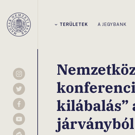
Főmenü
TERÜLETEK
A JEGYBANK
Magyar
Nemzeti
Bank
Nemzetközi
Instagram
konferencia
Twitter
kilábalás”
Facebook
járványból
YouTube