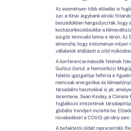
Az eseményen több előadás is fogla
Jun, a Kínai Jegybank elnöki főtaná
beszédükben hangsúlyozták, hogy a
kockázatkezelésükbe a klímaváltozá
sürgős tennivaló lenne e téren. A
elmondta, hogy intézménye milyen 
vállalatok átállását a zöld működésr
A konferencia második felének fókus
Gurbuz Gonul, a Nemzetközi Megúj
felelős igazgatója felhívta a figye
nemcsak energetikai és klímaelőnyö
társadalmi hasznokkal is jár, amel
teremtene. Sean Kindey, a Climate B
foglalkozó intézetének társalapító
globális trendjeit mutatta be. Előa
növekedését a COVID-járvány sem 
A befektetői oldalt reprezentáló Ra