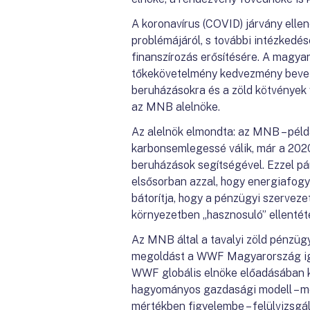
A koronavírus (COVID) járvány elle
problémájáról, s további intézkedése
finanszírozás erősítésére. A magyar
tőkekövetelmény kedvezmény beveze
beruházásokra és a zöld kötvények v
az MNB alelnöke.
Az alelnök elmondta: az MNB – péld
karbonsemlegessé válik, már a 2020. 
beruházások segítségével. Ezzel pá
elsősorban azzal, hogy energiafogy
bátorítja, hogy a pénzügyi szerveze
környezetben „hasznosuló” ellenté
Az MNB által a tavalyi zöld pénzüg
megoldást a WWF Magyarország igaz
WWF globális elnöke előadásában ki
hagyományos gazdasági modell – mel
mértékben figyelembe – felülvizsg