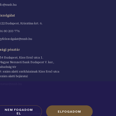
nfo@mnb.hu
lszolgálat
122 Budapest, Krisztina krt. 6.
nszám
36 80 203 776
gyfelszolgalat@mnb.hu
sági pénztár
54 Budapest, Kiss Ernő utca 1.
 Magyar Nemzeti Bank Budapest V. ker.,
abadság tér
9. szám alatti székházának Kiss Ernő utca
 szám alatti bejárata)
enztar@mnb.hu
NEM FOGADOM
ELFOGADOM
ók a honlappal kapcsolatban
EL