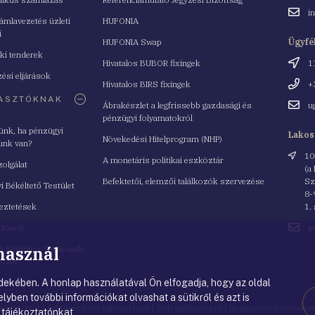
Email
i
mlavezetés üzleti
HUFONIA
cím
i
HUFONIA Swap
Ügyfé
ki tenderek
Cím
Hivatalos BUBOR fixingek
1
ési eljárások
Telefo
Hivatalos BIRS fixingek
+
ASZTÓKNAK
Email
Ábrakészlet a legfrissebb gazdasági és
u
cím
pénzügyi folyamatokról
yünk, ha pénzügyi
Lakos
Növekedési Hitelprogram (NHP)
unk van?
Cím
10
A monetáris politikai eszköztár
zolgálat
(a
Befektetői, elemzői találkozók szervezése
Sz
i Békéltető Testület
8-
eztetések
1.
Email
azások
p
cím
 használ
i Navigátor Tanácsadó
lózat
ekében. A honlap használatával Ön elfogadja, hogy az oldal
lyben további információkat olvashat a sütikről és azt is
nyilatkozat
|
Adatkezelési tájékoztató
|
Süti tájékoztató
|
Gyakorlati tudnival
 tájékoztatónkat