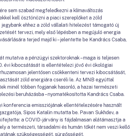
nére sem szabad megfeledkezni a klímaváltozás
kkel kell ösztönözni a piaci szereplőket a zöld
 jegybank ehhez a zöld vállalati hitelezést támogató új
tését tervezi, mely első lépésben a megújuló energia
ásárlására terjed majd ki – jelentette be Kandrács Csaba,
át mutatva a pénzügyi szektoroknak – maga is teljesen
évi kibocsátását is ellentételezi jövő évi ökológiai
rhuzamosan jelentősen csökkenteni tervezi kibocsátását,
asztását zöld energiára cseréli le. Az MNB egyúttal
tek minél többen fogjanak hasonló, a hazai természeti
telezési beruházásba – nyomatékosította Kandrács Csaba.
yi konferencia emissziójának ellentételezésére használt
gatója, Sipos Katalin mutatta be. Pavan Sukhdev, a
fejtette: a COVID-járvány is fájdalmasan alátámasztja a
y a természeti, társadalmi és humán tőkét nem veszi kellő
álatának szükségességét, sürgősségét.