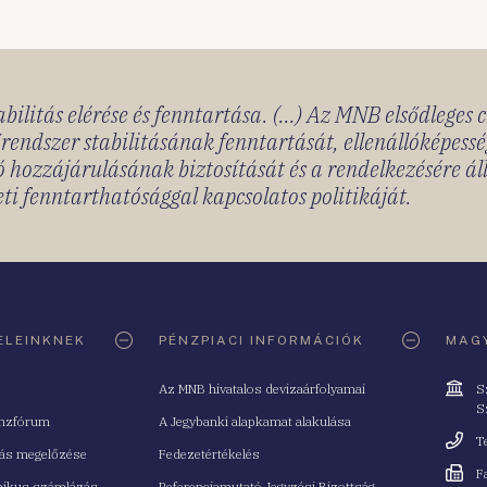
bilitás elérése és fenntartása. (...) Az MNB elsődleges 
rendszer stabilitásának fenntartását, ellenállóképessé
 hozzájárulásának biztosítását és a rendelkezésére á
ti fenntarthatósággal kapcsolatos politikáját.
ELEINKNEK
PÉNZPIACI INFORMÁCIÓK
MAGY
Cím
Az MNB hivatalos devizaárfolyamai
S
S
nzfórum
A Jegybanki alapkamat alakulása
Telefo
T
tás megelőzése
Fedezetértékelés
Fax
F
nikus számlázás
Referenciamutató Jegyzési Bizottság