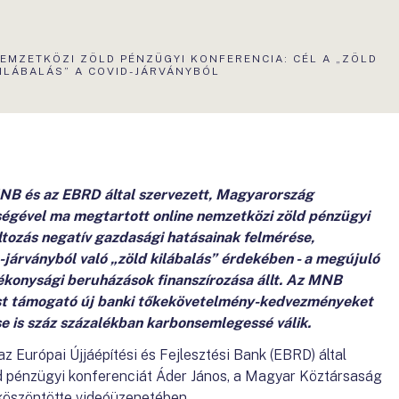
KTUÁLIS
EMZETKÖZI ZÖLD PÉNZÜGYI KONFERENCIA: CÉL A „ZÖLD
LDAL:
ILÁBALÁS” A COVID-JÁRVÁNYBÓL
NB és az EBRD által szervezett, Magyarország
égével ma megtartott online nemzetközi zöld pénzügyi
ltozás negatív gazdasági hatásainak felmérése,
D-járványból való „zöld kilábalás” érdekében - a megújuló
ékonysági beruházások finanszírozása állt. Az MNB
ezést támogató új banki tőkekövetelmény-kedvezményeket
e is száz százalékban karbonsemlegessé válik.
Európai Újjáépítési és Fejlesztési Bank (EBRD) által
d pénzügyi konferenciát Áder János, a Magyar Köztársaság
 köszöntötte videóüzenetében.