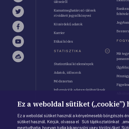
üléseiről
Bankszá
Kamatmeghatározó ülések
feltétele
Twitter
rövidített jegyzőkönyvei
Jegyban
Közérdekű adatok
Facebook
Beszerz
Karrier
FOGY
Etikai kódex
YouTube
STATISZTIKA
Mit teg
panasz
Sellsy
Statisztikai közlemények
Ügyféls
Adatok, idősorok
Pénzügy
Módszertan
Figyelm
Információk adatszolgáltatóknak
Alkalm
Ez a weboldal sütiket („cookie”)
Pénzügy
Irodahá
Ez a weboldal sütiket használ a kényelmesebb böngészés érd
sütiket használ. Kérjük, olvassa el Süti tájékoztatónkat ,ame
© Magyar Nemzeti Bank
|
Impresszum
|
Jogi 
megtudhatja, hogyan tudja kikapcsolni vagy törölni őket.
Süti