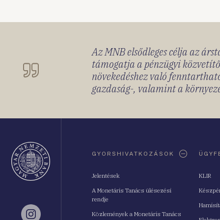
Az MNB elsődleges célja az ársta
támogatja a pénzügyi közvetítő
növekedéshez való fenntartható
gazdaság-, valamint a környeze
Oldaltérkép
GYORSHIVATKOZÁSOK
ÜGYF
Jelentések
KLIR
A Monetáris Tanács ülésezési
Készpé
rendje
Hamisí
Közlemények a Monetáris Tanács
Instagram
Elektro