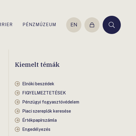
EN
RRIER
PÉNZMÚZEUM
Belépés
Keresés
Kiemelt témák
Elnöki beszédek
FIGYELMEZTETÉSEK
Pénzügyi fogyasztóvédelem
Piaci szereplők keresése
Értékpapírszámla
Engedélyezés