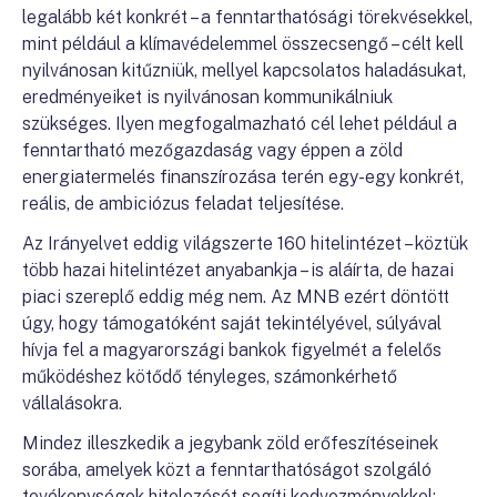
legalább két konkrét – a fenntarthatósági törekvésekkel,
mint például a klímavédelemmel összecsengő – célt kell
nyilvánosan kitűzniük, mellyel kapcsolatos haladásukat,
eredményeiket is nyilvánosan kommunikálniuk
szükséges. Ilyen megfogalmazható cél lehet például a
fenntartható mezőgazdaság vagy éppen a zöld
energiatermelés finanszírozása terén egy-egy konkrét,
reális, de ambiciózus feladat teljesítése.
Az Irányelvet eddig világszerte 160 hitelintézet – köztük
több hazai hitelintézet anyabankja – is aláírta, de hazai
piaci szereplő eddig még nem. Az MNB ezért döntött
úgy, hogy támogatóként saját tekintélyével, súlyával
hívja fel a magyarországi bankok figyelmét a felelős
működéshez kötődő tényleges, számonkérhető
vállalásokra.
Mindez illeszkedik a jegybank zöld erőfeszítéseinek
sorába, amelyek közt a fenntarthatóságot szolgáló
tevékenységek hitelezését segíti kedvezményekkel;