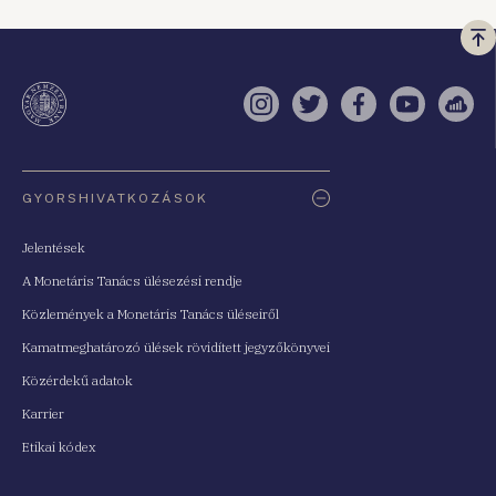
Vi
a
te
Instagram
Twitter
Facebook
YouTube
Sell
Oldaltérkép
GYORSHIVATKOZÁSOK
Jelentések
A Monetáris Tanács ülésezési rendje
Közlemények a Monetáris Tanács üléseiről
Kamatmeghatározó ülések rövidített jegyzőkönyvei
Közérdekű adatok
Karrier
Etikai kódex