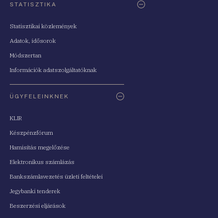
STATISZTIKA
Statisztikai közlemények
Adatok, idősorok
Módszertan
Információk adatszolgáltatóknak
ÜGYFELEINKNEK
KLIR
Készpénzfórum
Hamisítás megelőzése
Elektronikus számlázás
Bankszámlavezetés üzleti feltételei
Jegybanki tenderek
Beszerzési eljárások