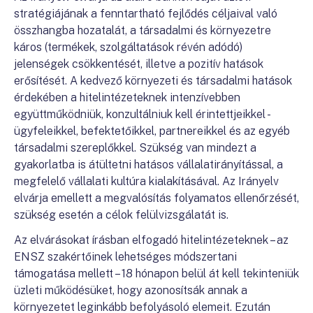
stratégiájának a fenntartható fejlődés céljaival való
összhangba hozatalát, a társadalmi és környezetre
káros (termékek, szolgáltatások révén adódó)
jelenségek csökkentését, illetve a pozitív hatások
erősítését. A kedvező környezeti és társadalmi hatások
érdekében a hitelintézeteknek intenzívebben
együttműködniük, konzultálniuk kell érintettjeikkel -
ügyfeleikkel, befektetőikkel, partnereikkel és az egyéb
társadalmi szereplőkkel. Szükség van mindezt a
gyakorlatba is átültetni hatásos vállalatirányítással, a
megfelelő vállalati kultúra kialakításával. Az Irányelv
elvárja emellett a megvalósítás folyamatos ellenőrzését,
szükség esetén a célok felülvizsgálatát is.
Az elvárásokat írásban elfogadó hitelintézeteknek – az
ENSZ szakértőinek lehetséges módszertani
támogatása mellett – 18 hónapon belül át kell tekinteniük
üzleti működésüket, hogy azonosítsák annak a
környezetet leginkább befolyásoló elemeit. Ezután