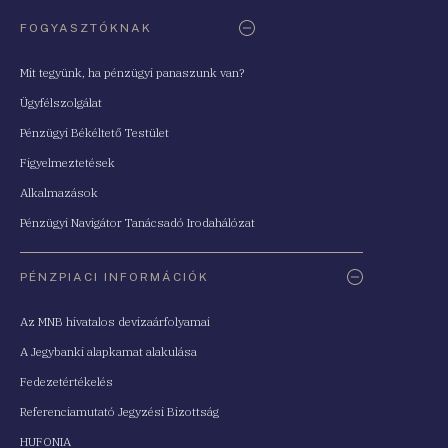
FOGYASZTÓKNAK
Mit tegyünk, ha pénzügyi panaszunk van?
Ügyfélszolgálat
Pénzügyi Békéltető Testület
Figyelmeztetések
Alkalmazások
Pénzügyi Navigátor Tanácsadó Irodahálózat
PÉNZPIACI INFORMÁCIÓK
Az MNB hivatalos devizaárfolyamai
A Jegybanki alapkamat alakulása
Fedezetértékelés
Referenciamutató Jegyzési Bizottság
HUFONIA