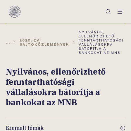
Főmenü
Keresés
Men
Magyar
Nemzeti
Bank
AKTUÁLIS
NYILVÁNOS,
OLDAL:
ELLENŐRIZHETŐ
2020. ÉVI
FENNTARTHATÓSÁGI
...
SAJTÓKÖZLEMÉNYEK
VÁLLALÁSOKRA
BÁTORÍTJA A
BANKOKAT AZ MNB
Nyilvános, ellenőrizhető
fenntarthatósági
vállalásokra bátorítja a
bankokat az MNB
Kiemelt témák