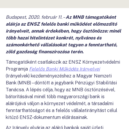
Budapest, 2020. február 11. –
Az MNB támogatóként
aláírja az ENSZ felelős banki működést előmozdító
irányelveit, annak érdekében, hogy ösztönözze: minél
több hazai hitelintézet konkrét, nyilvános és
számonkérhető vállalásokat tegyen a fenntartható,
zöld gazdaság finanszírozása terén.
Támogatóként csatlakozik az ENSZ Környezetvédelmi
Programja
Felelős Banki Működés Irányelvei
(Irányelvek) kezdeményezéshez a Magyar Nemzeti
Bank (MNB) – döntött a jegybank Pénzügyi Stabilitási
Tanácsa. A lépés célja, hogy az MNB ösztönzésével,
bátorításával minél több magyarországi bank is
aláírójává váljon a környezet védelmét, a társadalmi
fenntarthatóságot és a felelős vállalatirányítást célul
kitűző ENSZ-dokumentum előírásainak.
Az Irányelv elvárja az aláíró bankok saját üzleti