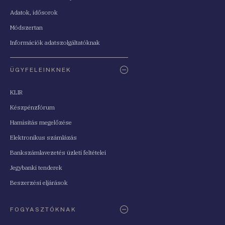
Adatok, idősorok
Módszertan
Információk adatszolgáltatóknak
ÜGYFELEINKNEK
KLIR
Készpénzfórum
Hamisítás megelőzése
Elektronikus számlázás
Bankszámlavezetés üzleti feltételei
Jegybanki tenderek
Beszerzési eljárások
FOGYASZTÓKNAK