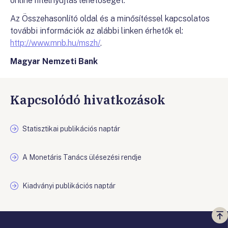
online hitelnyújtás lehetőségét.
Az Összehasonlító oldal és a minősítéssel kapcsolatos
további információk az alábbi linken érhetők el:
http://www.mnb.hu/mszh/
.
Magyar Nemzeti Bank
Kapcsolódó hivatkozások
Statisztikai publikációs naptár
A Monetáris Tanács ülésezési rendje
Kiadványi publikációs naptár
Vi
a