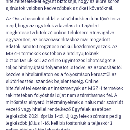
hitelfeltételekkel együtt biztosítja, hogy az előre sorolt
ajánlatok valóban kedvezőbbek az őket követőknél.
Az Összehasonlító oldal a későbbiekben lehetővé teszi
majd, hogy az ügyfelek a kiválasztott ajánlat
megkötését a hitelező online felületére átnavigálva
egyszerűen, az összehasonlításhoz már megadott
adatok ismételt rögzítése nélkül kezdeményezzék. Az
MSZH termékek esetében a hitelnyújtóknak
biztosítaniuk kell az online ügyintézés lehetőségét a
teljes hitelnyújtási folyamatot lefedve, az azonosítástól
kezdve a hitelbírálaton és a folyósításon keresztül az
előtörlesztési szándék bejelentéséig. Online
hitelfelvétel esetén az intézmények az MSZH termékek
tekintetében folyósítási díjat nem számíthatnak fel. A
minősítést elnyerő intézményeknek a náluk már számlát
vezető vagy hitellel rendelkező ügyfelek esetében
legkésőbb 2021. április 1-től, új ügyfelek számára pedig
legkésőbb július 1-től kell biztosítaniuk a teljeskörű