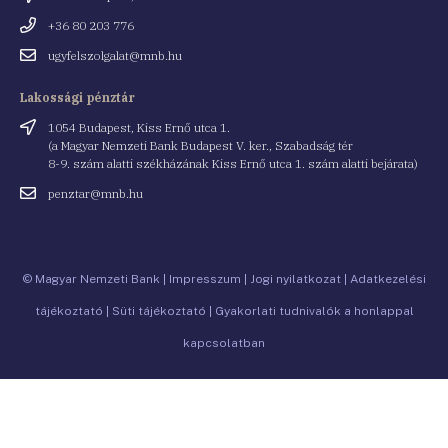
Telefonszám
+36 80 203 776
Email
ugyfelszolgalat@mnb.hu
cím
Lakossági pénztár
Cím
1054 Budapest, Kiss Ernő utca 1.
(a Magyar Nemzeti Bank Budapest V. ker., Szabadság tér
8-9. szám alatti székházának Kiss Ernő utca 1. szám alatti bejárata)
Email
penztar@mnb.hu
cím
© Magyar Nemzeti Bank
|
Impresszum
|
Jogi nyilatkozat
|
Adatkezelési
tájékoztató
|
Süti tájékoztató
|
Gyakorlati tudnivalók a honlappal
kapcsolatban