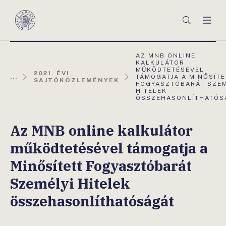
Főmenü
Keresés
Men
Magyar
Nemzeti
Bank
AKTUÁLIS
AZ MNB ONLINE
OLDAL:
KALKULÁTOR
MŰKÖDTETÉSÉVEL
2021. ÉVI
...
TÁMOGATJA A MINŐSÍTE
SAJTÓKÖZLEMÉNYEK
FOGYASZTÓBARÁT SZEM
HITELEK
ÖSSZEHASONLÍTHATÓS
Az MNB online kalkulátor
működtetésével támogatja a
Minősített Fogyasztóbarát
Személyi Hitelek
összehasonlíthatóságát