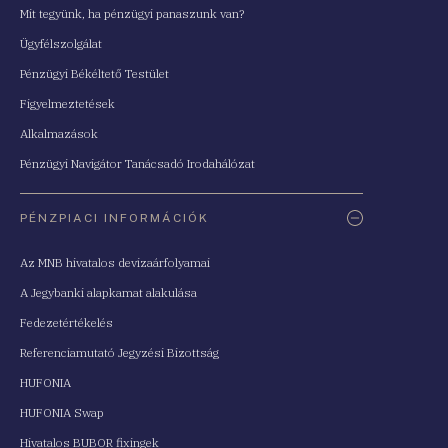
Mit tegyünk, ha pénzügyi panaszunk van?
Ügyfélszolgálat
Pénzügyi Békéltető Testület
Figyelmeztetések
Alkalmazások
Pénzügyi Navigátor Tanácsadó Irodahálózat
PÉNZPIACI INFORMÁCIÓK
Az MNB hivatalos devizaárfolyamai
A Jegybanki alapkamat alakulása
Fedezetértékelés
Referenciamutató Jegyzési Bizottság
HUFONIA
HUFONIA Swap
Hivatalos BUBOR fixingek