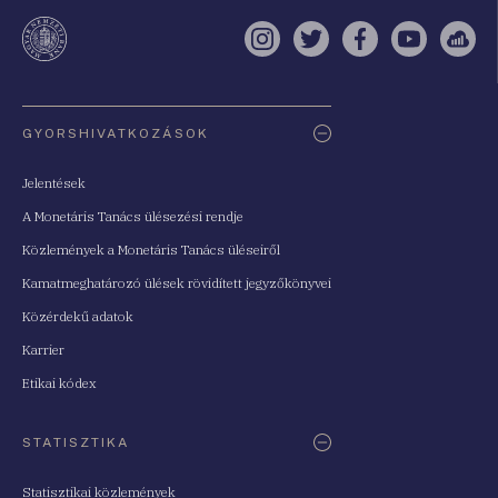
te
Instagram
Twitter
Facebook
YouTube
Sell
Oldaltérkép
GYORSHIVATKOZÁSOK
Jelentések
A Monetáris Tanács ülésezési rendje
Közlemények a Monetáris Tanács üléseiről
Kamatmeghatározó ülések rövidített jegyzőkönyvei
Közérdekű adatok
Karrier
Etikai kódex
STATISZTIKA
Statisztikai közlemények