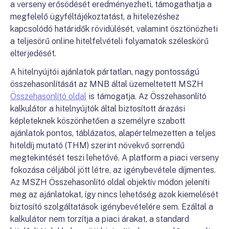
a verseny erősödését eredményezheti, támogathatja a
megfelelő ügyféltájékoztatást, a hitelezéshez
kapcsolódó határidők rövidülését, valamint ösztönözheti
a teljesörű online hitelfelvételi folyamatok széleskörű
elterjedését.
A hitelnyújtói ajánlatok pártatlan, nagy pontosságú
összehasonlítását az MNB által üzemeltetett MSZH
Összehasonlító oldal
is támogatja. Az Összehasonlító
kalkulátor a hitelnyújtók által biztosított árazási
képleteknek köszönhetően a személyre szabott
ajánlatok pontos, táblázatos, alapértelmezetten a teljes
hiteldíj mutató (THM) szerint növekvő sorrendű
megtekintését teszi lehetővé. A platform a piaci verseny
fokozása céljából jött létre, az igénybevétele díjmentes.
Az MSZH Összehasonlító oldal objektív módon jeleníti
meg az ajánlatokat, így nincs lehetőség azok kiemelését
biztosító szolgáltatások igénybevételére sem. Ezáltal a
kalkulátor nem torzítja a piaci árakat, a standard