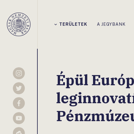
Főmenü
TERÜLETEK
A JEGYBANK
Magyar
Nemzeti
Bank
Épül Európ
Instagram
Twitter
leginnovat
Facebook
Pénzmúze
YouTube