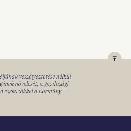
Vissza
a
céljának veszélyeztetése nélkül
tetejér
gének növelését, a gazdasági
lló eszközökkel a Kormány