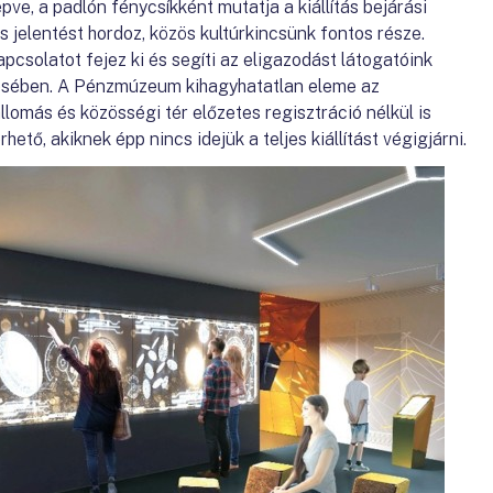
lépve, a padlón fénycsíkként mutatja a kiállítás bejárási
s jelentést hordoz, közös kultúrkincsünk fontos része.
apcsolatot fejez ki és segíti az eligazodást látogatóink
zésében. A Pénzmúzeum kihagyhatatlan eleme az
llomás és közösségi tér előzetes regisztráció nélkül is
hető, akiknek épp nincs idejük a teljes kiállítást végigjárni.