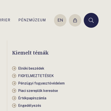
EN
RRIER
PÉNZMÚZEUM
Belépés
Keresés
Kiemelt témák
Elnöki beszédek
FIGYELMEZTETÉSEK
Pénzügyi fogyasztóvédelem
Piaci szereplők keresése
Értékpapírszámla
Engedélyezés