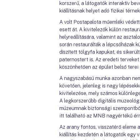
korszerű, a látogatók interaktív be
kiállításnak helyet adó fizikai térn
A volt Postapalota műemléki védetts
esett át. A kivitelezők külön restau
helyreállítására, valamint az aszta
során restaurálták a lépcsőházak kü
díszített tölgyfa kapukat, és siker
paternostert is. Az eredeti tervek
köszönhetően az épület belső terei
A nagyszabású munka azonban nem zá
követően, jelenleg is nagy lépések
kivitelezése, mely számos különlege
A legkorszerűbb digitális muzeológi
múzeumnak biztonsági szempontból i
itt található az MNB nagyértékű ér
Az arany fontos, visszatérő eleme a
kiállítás kezdetén a látogatók egy v