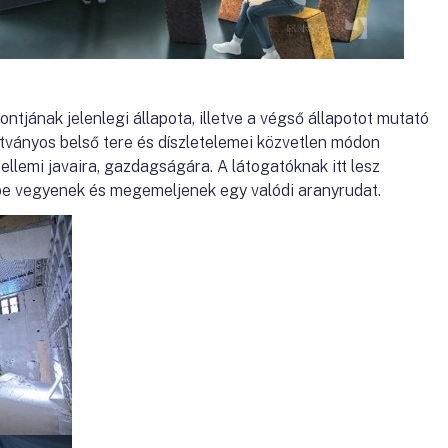
ntjának jelenlegi állapota, illetve a végső állapotot mutató
átványos belső tere és díszletelemei közvetlen módon
llemi javaira, gazdagságára. A látogatóknak itt lesz
kbe vegyenek és megemeljenek egy valódi aranyrudat.