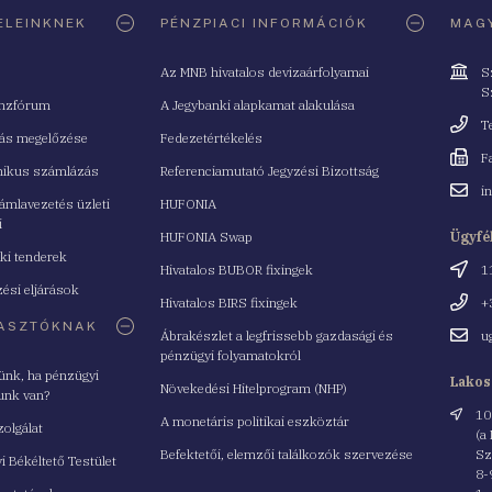
ELEINKNEK
PÉNZPIACI INFORMÁCIÓK
MAGY
Cím
Az MNB hivatalos devizaárfolyamai
S
S
nzfórum
A Jegybanki alapkamat alakulása
Telefo
T
tás megelőzése
Fedezetértékelés
Fax
F
nikus számlázás
Referenciamutató Jegyzési Bizottság
Email
i
mlavezetés üzleti
HUFONIA
cím
i
HUFONIA Swap
Ügyfé
ki tenderek
Cím
Hivatalos BUBOR fixingek
1
ési eljárások
Telefo
Hivatalos BIRS fixingek
+
ASZTÓKNAK
Email
Ábrakészlet a legfrissebb gazdasági és
u
cím
pénzügyi folyamatokról
yünk, ha pénzügyi
Lakos
Növekedési Hitelprogram (NHP)
unk van?
Cím
10
A monetáris politikai eszköztár
zolgálat
(a
Befektetői, elemzői találkozók szervezése
Sz
i Békéltető Testület
8-