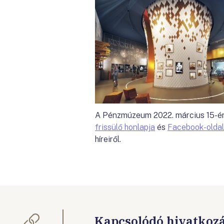
A Pénzmúzeum 2022. március 15-én 
frissülő honlapja
és
Facebook-olda
híreiről.
Kapcsolódó hivatkoz