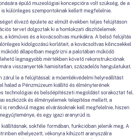
vonására épülő muzeológiai koncepcióra volt szükség, de a
ek is különleges szempontoknak kellett megfelelnie.
éget élvező épülete az elmúlt években teljes felújításon
rációs tervet dolgoztak ki a homlokzati díszítőelemek
los, a kőműves és a kovácsoltvas munkákra. A belső felújítás
lönleges kidolgozású korlátait, a kovácsoltvas kilincsekkel
ült működő állapotban megőrizni a palotában működő
et lehető legnagyobb mértékben követő rekonstrukciónak
 mára visszanyerték hamisítatlan, századelős hangulatukat.
rul le a felújítással: a műemlékvédelmi helyreállítást
kel halad a Pénzmúzeum kiállító és élményterének
s technológiai és belsőépítészeti megoldást sorakoztat fel.
ai eszközök és élményelemek telepítése mellett, a
s rendkívül magas elvárásoknak kell megfelelnie, hiszen
megyűjteménye, és egy igazi aranyrúd is.
 kiállításnak, sokféle formában, funkcióban jelenik meg. A
itrinben elhelyezett, vékonyra kihúzott aranyszálra