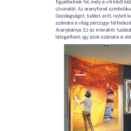
figyelhetnek fel, mely a vitrinből ki
útvonalát. Az aranyfonal szimboliku
Gazdagságot, tudást, erőt, rejtett k
számára a világ pénzügyi felfede
Aranybánya. Ez az interaktív tudásá
látogatható, így azok számára is elér