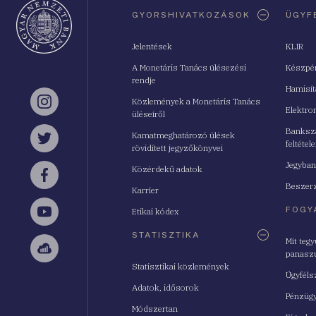
Oldaltérkép
GYORSHIVATKOZÁSOK
ÜGYF
Jelentések
KLIR
A Monetáris Tanács ülésezési
Készpé
rendje
Hamisí
Közlemények a Monetáris Tanács
Instagram
Elektro
üléseiről
Bankszá
Kamatmeghatározó ülések
feltétele
Twitter
rövidített jegyzőkönyvei
Jegyban
Közérdekű adatok
Facebook
Beszerz
Karrier
FOGY
Etikai kódex
YouTube
STATISZTIKA
Mit teg
panasz
Sellsy
Statisztikai közlemények
Ügyféls
Adatok, idősorok
Pénzügy
Módszertan