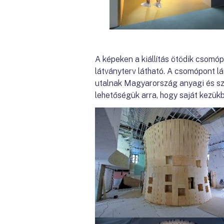
A képeken a kiállítás ötödik csomópo
látványterv látható. A csomópont l
utalnak Magyarország anyagi és sze
lehetőségük arra, hogy saját kezü