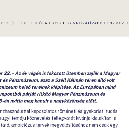
AKTUÁLIS
NYEK
ÉPÜL EURÓPA EGYIK LEGINNOVATÍVABB PÉNZMÚZE
OLDAL:
 22. – Az év végén is fokozott ütemben zajlik a Magyar
 és Pénzmúzeum, azaz a Széll Kálmán téren álló volt
múzeum belső tereinek kiépítése. Az Európában mind
zempontból párját ritkító Magyar Pénzmúzeum és
-én nyitja meg kapuit a nagyközönség előtt.
használattal kapcsolatos történeti és gyakorlati tudás
ügyi témájú köznevelés fellegvárát kívánja kialakítani a
tató, ambiciózus tervek megvalósításához nem csak egy