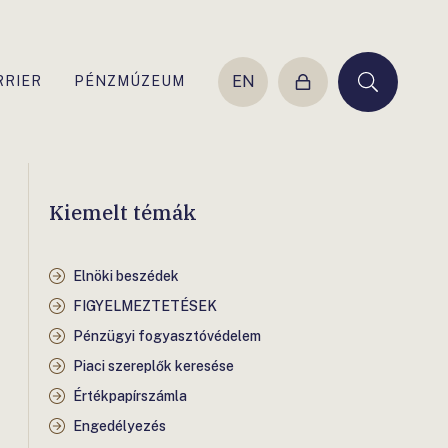
EN
RRIER
PÉNZMÚZEUM
Belépés
Keresés
Kiemelt témák
Elnöki beszédek
FIGYELMEZTETÉSEK
Pénzügyi fogyasztóvédelem
Piaci szereplők keresése
Értékpapírszámla
Engedélyezés