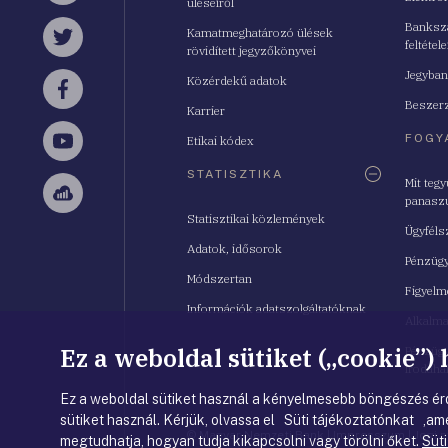
üléseiről
Bankszá
Kamatmeghatározó ülések
feltétele
Twitter
rövidített jegyzőkönyvei
Jegyban
Közérdekű adatok
Facebook
Beszerz
Karrier
FOGY
Etikai kódex
YouTube
STATISZTIKA
Mit teg
panasz
Sellsy
Statisztikai közlemények
Ügyféls
Adatok, idősorok
Pénzügy
Módszertan
Figyelm
Információk adatszolgáltatóknak
Alkalm
Ez a weboldal sütiket („cookie”)
Pénzügy
Irodahá
Ez a weboldal sütiket használ a kényelmesebb böngészés érd
sütiket használ. Kérjük, olvassa el Süti tájékoztatónkat ,ame
© Magyar Nemzeti Bank
|
Impresszum
|
Jogi 
megtudhatja, hogyan tudja kikapcsolni vagy törölni őket.
Süti