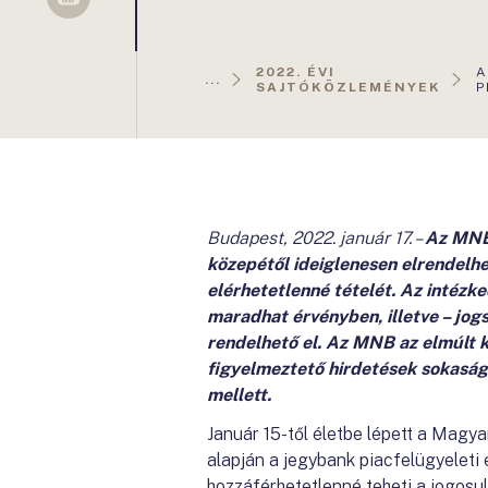
Sellsy
A
2022. ÉVI
A
...
O
SAJTÓKÖZLEMÉNYEK
P
Budapest, 2022. január 17. –
Az MNB 
közepétől ideiglenesen elrendelhe
elérhetetlenné tételét. Az intézk
maradhat érvényben, illetve – jog
rendelhető el. Az MNB az elmúlt 
figyelmeztető hirdetések sokaságát
mellett.
Január 15-től életbe lépett a Magy
alapján a jegybank piacfelügyeleti 
hozzáférhetetlenné teheti a jogosu