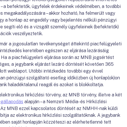
s – a befektetők, ügyfelek érdekeinek védelmében, a további
s megakadályozására – akkor hozható, ha felmerült vagy
y a honlap az engedély vagy bejelentés nélküli pénzügyi
tve segíti elő és a vizsgált személy ügyfeleinek (befektetők)
ációk veszélyeztetik.
ár a jogosulatlan tevékenységet áttekintő piacfelügyeleti
si intézkedés keretében egészen az eljárása lezárásáig
. Ha a piacfelügyeleti eljárása során az MNB jogsértést
séges, a jegybank eljárást lezáró döntését követően 365
dott weblapot. Utóbbi intézkedés további egy évvel
an pénzügyi szolgáltató esetleg időközben új honlap(ok)on
ank haladéktalanul reagál és azokat is blokkoltatja.
lektronikus hírközlési törvény, az MNB törvény, illetve a két
gállapodás
alapján – a Nemzeti Média- és Hírközlési
 Az MNB ezzel kapcsolatos döntését az NMHH-nak küldi
ítja az elektronikus hírközlési szolgáltatóknak. A jegybank
ében saját honlapján közzéteszi az elérhetetlenné tett