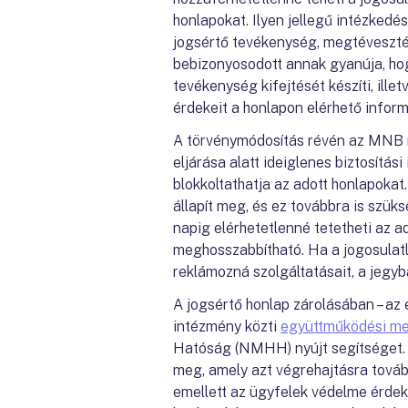
honlapokat. Ilyen jellegű intézkedé
jogsértő tevékenység, megtéveszté
bebizonyosodott annak gyanúja, hog
tevékenység kifejtését készíti, ille
érdekeit a honlapon elérhető inform
A törvénymódosítás révén az MNB m
eljárása alatt ideiglenes biztosítá
blokkoltathatja az adott honlapokat
állapít meg, és ez továbbra is szük
napig elérhetetlenné tetetheti az a
meghosszabbítható. Ha a jogosulatl
reklámozná szolgáltatásait, a jegyb
A jogsértő honlap zárolásában – az e
intézmény közti
együttműködési me
Hatóság (NMHH) nyújt segítséget.
meg, amely azt végrehajtásra tovább
emellett az ügyfelek védelme érdek