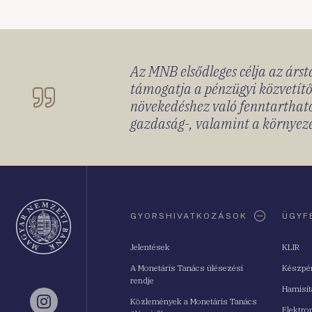
Az MNB elsődleges célja az ársta
támogatja a pénzügyi közvetítő
növekedéshez való fenntartható
gazdaság-, valamint a környeze
Oldaltérkép
GYORSHIVATKOZÁSOK
ÜGYF
Jelentések
KLIR
A Monetáris Tanács ülésezési
Készpé
rendje
Hamisí
Közlemények a Monetáris Tanács
Instagram
Elektro