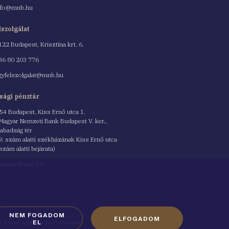
nfo@mnb.hu
lszolgálat
122 Budapest, Krisztina krt. 6.
nszám
36 80 203 776
gyfelszolgalat@mnb.hu
sági pénztár
54 Budapest, Kiss Ernő utca 1.
 Magyar Nemzeti Bank Budapest V. ker.,
abadság tér
9. szám alatti székházának Kiss Ernő utca
 szám alatti bejárata)
enztar@mnb.hu
NEM FOGADOM
ELFOGADOM
ók a honlappal kapcsolatban
EL