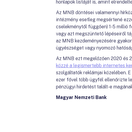
honlapok listáját is, amint elrendelt
Az MNB döntései valamennyi hírközl
intézmény esetleg megsértené ezzel
cselekménytől függően) 1-5 millió f
vagy azt megszüntető lépéseiről tájé
az MNB kezdeményezésére gyakorta 
ügyészséget vagy nyomozó hatóság
Az MNB ezt megelőzően 2020 és 202
közzé a legismertebb internetes ke
szolgáltatók reklámjai közelében. E
ezer fővel több ügyfél ellenőrizte 
pénzügyi hirdetést talált-e magának
Magyar Nemzeti Bank