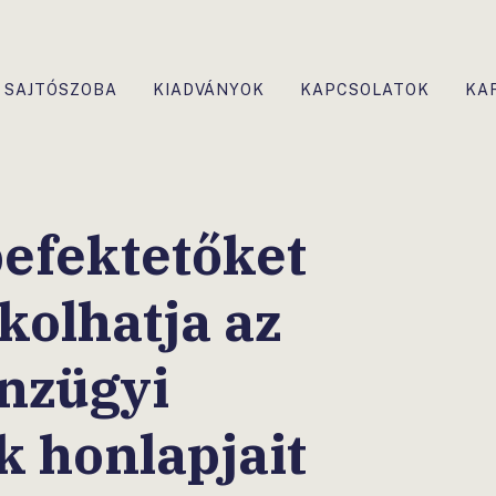
SAJTÓSZOBA
KIADVÁNYOK
KAPCSOLATOK
KA
efektetőket
kolhatja az
énzügyi
k honlapjait