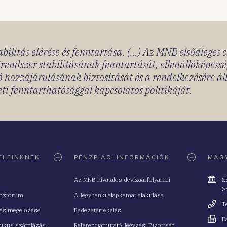
bilitás elérése és fenntartása. (...) Az MNB elsődleges 
rendszer stabilitásának fenntartását, ellenállóképessé
 hozzájárulásának biztosítását és a rendelkezésére á
ti fenntarthatósággal kapcsolatos politikáját.
ELEINKNEK
PÉNZPIACI INFORMÁCIÓK
MAGY
Cím
Az MNB hivatalos devizaárfolyamai
S
S
nzfórum
A Jegybanki alapkamat alakulása
Telefo
T
tás megelőzése
Fedezetértékelés
Fax
F
nikus számlázás
Referenciamutató Jegyzési Bizottság