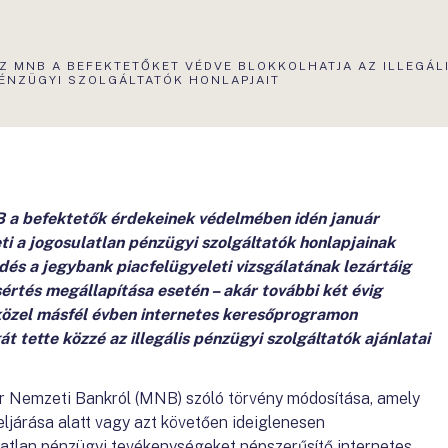
KTUÁLIS
Z MNB A BEFEKTETŐKET VÉDVE BLOKKOLHATJA AZ ILLEGÁL
LDAL:
ÉNZÜGYI SZOLGÁLTATÓK HONLAPJAIT
a befektetők érdekeinek védelmében idén január
ti a jogosulatlan pénzügyi szolgáltatók honlapjainak
edés a jegybank piacfelügyeleti vizsgálatának lezártáig
sértés megállapítása esetén – akár további két évig
közel másfél évben internetes keresőprogramon
 tette közzé az illegális pénzügyi szolgáltatók ajánlatai
ar Nemzeti Bankról (MNB) szóló törvény módosítása, amely
eljárása alatt vagy azt követően ideiglenesen
latlan pénzügyi tevékenységeket népszerűsítő internetes