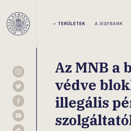
Főmenü
TERÜLETEK
A JEGYBANK
Magyar
Nemzeti
Bank
Az MNB a b
Instagram
védve blok
Twitter
illegális p
Facebook
szolgáltató
YouTube