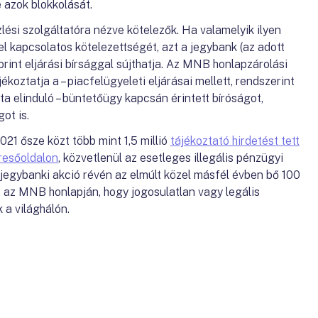
e azok blokkolását.
ési szolgáltatóra nézve kötelezők. Ha valamelyik ilyen
 kapcsolatos kötelezettségét, azt a jegybank (az adott
orint eljárási bírsággal sújthatja. Az MNB honlapzárolási
koztatja a – piacfelügyeleti eljárásai mellett, rendszerint
elinduló – büntetőügy kapcsán érintett bíróságot,
ot is.
1 ősze közt több mint 1,5 millió
tájékoztató hirdetést tett
resőoldalon
, közvetlenül az esetleges illegális pénzügyi
 jegybanki akció révén az elmúlt közel másfél évben bő 100
le az MNB honlapján, hogy jogosulatlan vagy legális
 a világhálón.