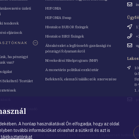
Email
i
mlavezetés üzleti
HUFONIA
cím
i
HUFONIA Swap
Ügyfé
ki tenderek
Cím
Hivatalos BUBOR fixingek
1
ési eljárások
Telefo
Hivatalos BIRS fixingek
+
ASZTÓKNAK
Email
Ábrakészlet a legfrissebb gazdasági és
u
cím
pénzügyi folyamatokról
yünk, ha pénzügyi
Lakos
Növekedési Hitelprogram (NHP)
unk van?
Cím
10
A monetáris politikai eszköztár
zolgálat
(a
Befektetői, elemzői találkozók szervezése
Sz
i Békéltető Testület
8-
eztetések
1.
Email
azások
p
cím
 használ
i Navigátor Tanácsadó
lózat
ekében. A honlap használatával Ön elfogadja, hogy az oldal
lyben további információkat olvashat a sütikről és azt is
nyilatkozat
|
Adatkezelési tájékoztató
|
Süti tájékoztató
|
Gyakorlati tudnival
 tájékoztatónkat