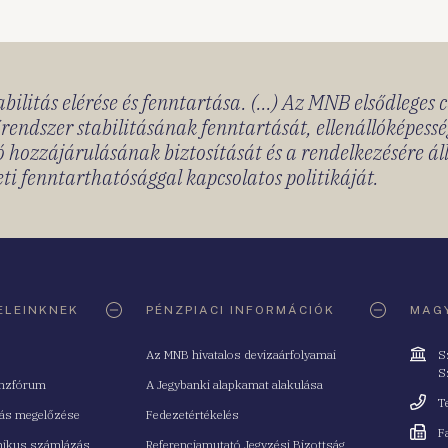
bilitás elérése és fenntartása. (...) Az MNB elsődleges 
rendszer stabilitásának fenntartását, ellenállóképessé
 hozzájárulásának biztosítását és a rendelkezésére á
ti fenntarthatósággal kapcsolatos politikáját.
ELEINKNEK
PÉNZPIACI INFORMÁCIÓK
MAGY
Cím
Az MNB hivatalos devizaárfolyamai
S
S
nzfórum
A Jegybanki alapkamat alakulása
Telefo
T
tás megelőzése
Fedezetértékelés
Fax
F
nikus számlázás
Referenciamutató Jegyzési Bizottság