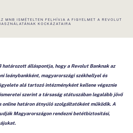
AKTUÁLIS
AZ MNB ISMÉTELTEN FELHÍVJA A FIGYELMET A REVOLUT
OLDAL:
HASZNÁLATÁNAK KOCKÁZATAIRA
határozott álláspontja, hogy a Revolut Banknak az
ni leánybankként, magyarországi székhellyel és
lügyelete alá tartozó intézményként kellene végeznie
smeretei szerint a társaság státuszában legalább jövő
is online határon átnyúló szolgáltatóként működik. A
tudják Magyarországon rendezni betétbiztosítási,
ájukat.