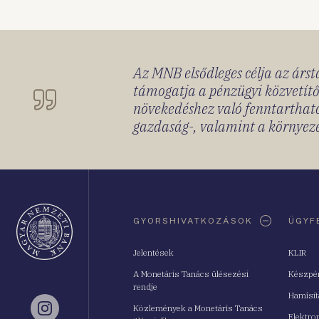
Az MNB elsődleges célja az ársta
támogatja a pénzügyi közvetítő
növekedéshez való fenntartható
gazdaság-, valamint a környeze
Oldaltérkép
GYORSHIVATKOZÁSOK
ÜGYF
Jelentések
KLIR
A Monetáris Tanács ülésezési
Készpé
rendje
Hamisí
Közlemények a Monetáris Tanács
Instagram
Elektro