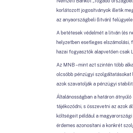
Nemzeti Bankot „fogadó országbeli
korlátozott jogosítványok illetik m
az anyaországbeli (litván) felügyel
A betétesek védelmét a litván (és n
helyzetben esetleges elszámolási, f
hazai fogyasztók alapvetően csak L
Az MNB – mint azt szintén több alk
olcsóbb pénzügyi szolgáltatásokat l
azok szavatolják a pénzügyi stabili
Általánosságban a határon átnyúló f
tájékozódni, s összevetni az azok ál
költségeit például a magyarország
érdemes azonosítani a konkrét szol