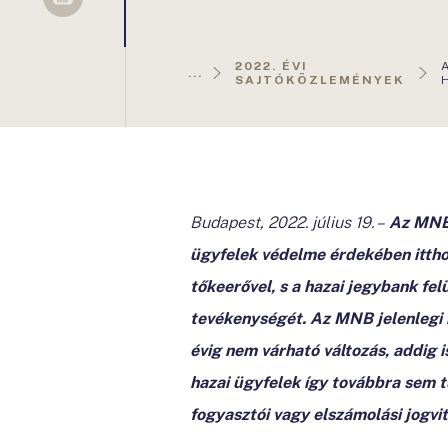
Sellsy
2022. ÉVI
...
SAJTÓKÖZLEMÉNYEK
Budapest, 2022. július 19. –
Az MNB 
ügyfelek védelme érdekében ittho
tőkeerővel, s a hazai jegybank fe
tevékenységét. Az MNB jelenlegi i
évig nem várható változás, addig 
hazai ügyfelek így továbbra sem 
fogyasztói vagy elszámolási jogvit