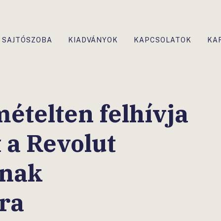
SAJTÓSZOBA
KIADVÁNYOK
KAPCSOLATOK
KA
ételten felhívja
 a Revolut
ának
ra