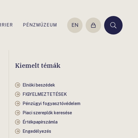
EN
RRIER
PÉNZMÚZEUM
Belépés
Keresés
Kiemelt témák
Elnöki beszédek
FIGYELMEZTETÉSEK
Pénzügyi fogyasztóvédelem
Piaci szereplők keresése
Értékpapírszámla
Engedélyezés