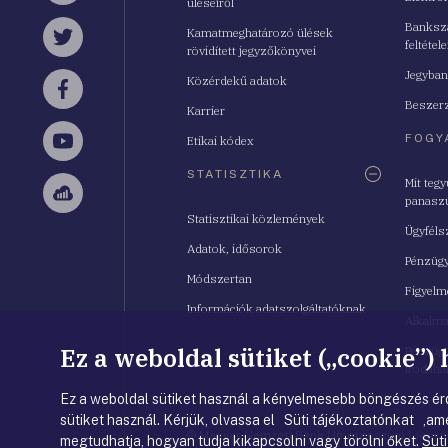
üléseiről
Bankszá
Kamatmeghatározó ülések
feltétele
Twitter
rövidített jegyzőkönyvei
Jegyban
Közérdekű adatok
Facebook
Beszerz
Karrier
FOGY
Etikai kódex
YouTube
STATISZTIKA
Mit teg
panasz
Sellsy
Statisztikai közlemények
Ügyféls
Adatok, idősorok
Pénzügy
Módszertan
Figyelm
Információk adatszolgáltatóknak
Alkalm
Ez a weboldal sütiket („cookie”)
Pénzügy
Irodahá
Ez a weboldal sütiket használ a kényelmesebb böngészés érd
sütiket használ. Kérjük, olvassa el Süti tájékoztatónkat ,ame
© Magyar Nemzeti Bank
|
Impresszum
|
Jogi 
megtudhatja, hogyan tudja kikapcsolni vagy törölni őket.
Süti