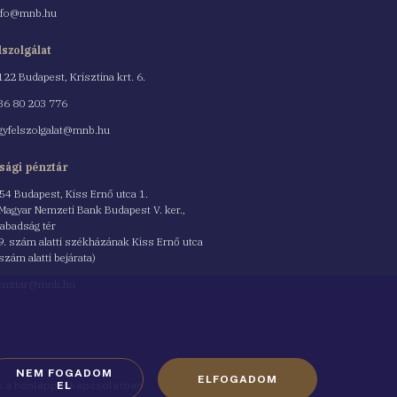
nfo@mnb.hu
lszolgálat
122 Budapest, Krisztina krt. 6.
nszám
36 80 203 776
gyfelszolgalat@mnb.hu
sági pénztár
54 Budapest, Kiss Ernő utca 1.
 Magyar Nemzeti Bank Budapest V. ker.,
abadság tér
9. szám alatti székházának Kiss Ernő utca
 szám alatti bejárata)
enztar@mnb.hu
NEM FOGADOM
ELFOGADOM
ók a honlappal kapcsolatban
EL