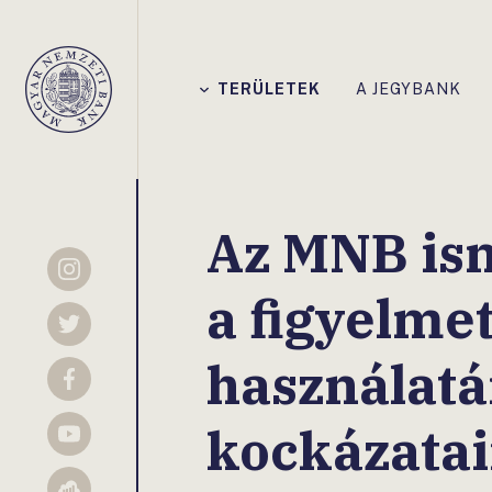
Főmenü
TERÜLETEK
A JEGYBANK
Magyar
Nemzeti
Bank
Az MNB ism
Instagram
a figyelmet
Twitter
használat
Facebook
kockázatai
YouTube