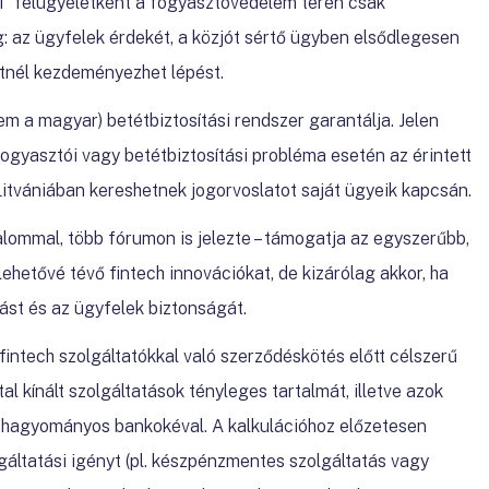
” felügyeletként a fogyasztóvédelem terén csak
eg: az ügyfelek érdekét, a közjót sértő ügyben elsődlegesen
etnél kezdeményezhet lépést.
em a magyar) betétbiztosítási rendszer garantálja. Jelen
ogyasztói vagy betétbiztosítási probléma esetén az érintett
itvániában kereshetnek jogorvoslatot saját ügyeik kapcsán.
alommal, több fórumon is jelezte – támogatja az egyszerűbb,
ehetővé tévő fintech innovációkat, de kizárólag akkor, ha
tást és az ügyfelek biztonságát.
intech szolgáltatókkal való szerződéskötés előtt célszerű
tal kínált szolgáltatások tényleges tartalmát, illetve azok
i hagyományos bankokéval. A kalkulációhoz előzetesen
gáltatási igényt (pl. készpénzmentes szolgáltatás vagy