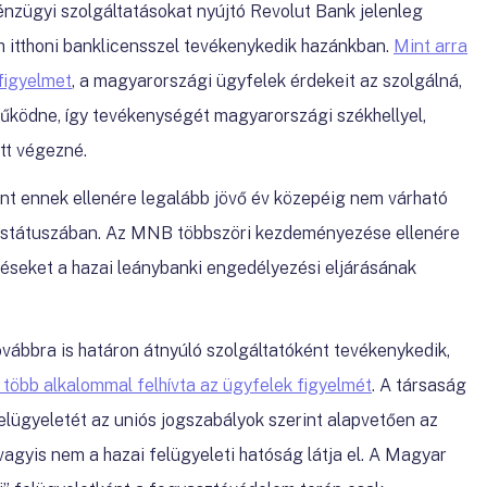
énzügyi szolgáltatásokat nyújtó
Revolut
Bank jelenleg
 itthoni banklicensszel tevékenykedik hazánkban.
Mint arra
figyelmet
, a magyarországi ügyfelek érdekeit az szolgálná,
űködne, így tevékenységét magyarországi székhellyel,
tt végezné.
int ennek ellenére legalább jövő év közepéig nem várható
k státuszában. Az MNB többszöri kezdeményezése ellenére
éseket a hazai leánybanki engedélyezési eljárásának
ábbra is határon átnyúló szolgáltatóként tevékenykedik,
több alkalommal felhívta az ügyfelek figyelmét
. A társaság
elügyeletét az uniós jogszabályok szerint alapvetően az
 vagyis nem a hazai felügyeleti hatóság látja el. A Magyar