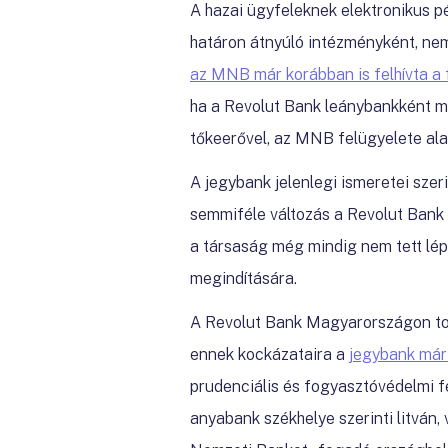
A hazai ügyfeleknek elektronikus p
határon átnyúló intézményként, nem
az MNB már korábban is felhívta a 
ha a Revolut Bank leánybankként m
tőkeerővel, az MNB felügyelete ala
A jegybank jelenlegi ismeretei szer
semmiféle változás a Revolut Ban
a társaság még mindig nem tett lép
megindítására.
A Revolut Bank Magyarországon tov
ennek kockázataira a
jegybank már 
prudenciális és fogyasztóvédelmi f
anyabank székhelye szerinti litván,