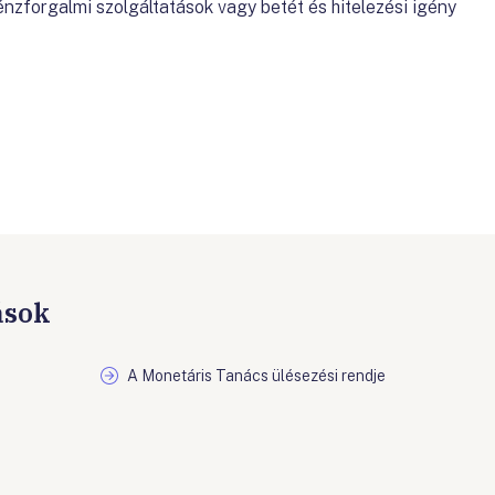
énzforgalmi szolgáltatások vagy betét és hitelezési igény
ások
A Monetáris Tanács ülésezési rendje