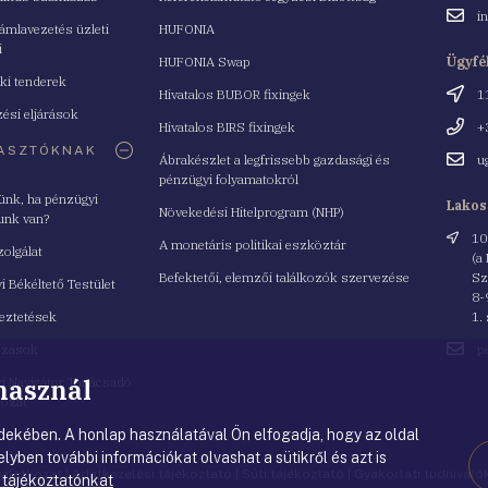
Email
i
mlavezetés üzleti
HUFONIA
cím
i
HUFONIA Swap
Ügyfé
ki tenderek
Cím
Hivatalos BUBOR fixingek
1
ési eljárások
Telefo
Hivatalos BIRS fixingek
+
ASZTÓKNAK
Email
Ábrakészlet a legfrissebb gazdasági és
u
cím
pénzügyi folyamatokról
yünk, ha pénzügyi
Lakos
Növekedési Hitelprogram (NHP)
unk van?
Cím
10
A monetáris politikai eszköztár
zolgálat
(a
Befektetői, elemzői találkozók szervezése
Sz
i Békéltető Testület
8-
eztetések
1.
Email
azások
p
cím
 használ
i Navigátor Tanácsadó
lózat
ekében. A honlap használatával Ön elfogadja, hogy az oldal
lyben további információkat olvashat a sütikről és azt is
nyilatkozat
|
Adatkezelési tájékoztató
|
Süti tájékoztató
|
Gyakorlati tudnival
 tájékoztatónkat