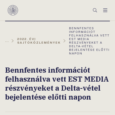
Főmenü
Keresés
Men
Magyar
Nemzeti
Bank
AKTUÁLIS
BENNFENTES
OLDAL:
INFORMÁCIÓT
FELHASZNÁLVA VETT
2022. ÉVI
EST MEDIA
...
SAJTÓKÖZLEMÉNYEK
RÉSZVÉNYEKET A
DELTA-VÉTEL
BEJELENTÉSE ELŐTTI
NAPON
Bennfentes információt
felhasználva vett EST MEDIA
részvényeket a Delta-vétel
bejelentése előtti napon