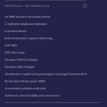
PÉNZPIACI INFORMÁCIÓK
Az MNB hivatalos devizaárfolyamai
A Jegybanki alapkamat alakulása
Fedezetértékelés
Referenciamutató Jegyzési Bizottság
HUFONIA
HUFONIA Swap
Hivatalos BUBOR fixingek
Hivatalos BIRS fixingek
Ábrakészlet a legfrissebb gazdasági és pénzügyi folyamatokról
Növekedési Hitelprogram (NHP)
A monetáris politikai eszköztár
Befektetői, elemzői találkozók szervezése