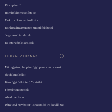
Készpénzfórum
Hamisítás megelőzése
Elektronikus számlázás
Bankszámlavezetés üzleti feltételei
Jegybanki tenderek
Beszerzési eljárások
FOGYASZTÓKNAK
Mit tegyünk, ha pénzügyi panaszunk van?
Ügyfélszolgálat
Pénzügyi Békéltető Testület
Figyelmeztetések
Alkalmazások
Pénzügyi Navigátor Tanácsadó Irodahálózat