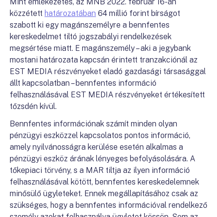
Mint emlékezetes, az MNB 2022. február 16-án
közzétett
határozatában
64 millió forint bírságot
szabott ki egy magánszemélyre a bennfentes
kereskedelmet tiltó jogszabályi rendelkezések
megsértése miatt. E magánszemély – aki a jegybank
mostani határozata kapcsán érintett tranzakciónál az
EST MEDIA részvényeket eladó gazdasági társasággal
állt kapcsolatban – bennfentes információ
felhasználásával EST MEDIA részvényeket értékesített
tőzsdén kívül.
Bennfentes információnak számít minden olyan
pénzügyi eszközzel kapcsolatos pontos információ,
amely nyilvánosságra kerülése esetén alkalmas a
pénzügyi eszköz árának lényeges befolyásolására. A
tőkepiaci törvény, s a MAR tiltja az ilyen információ
felhasználásával kötött, bennfentes kereskedelemnek
minősülő ügyleteket. Ennek megállapításához csak az
szükséges, hogy a bennfentes információval rendelkező
személy azokat felhasználva ügyletet kössön. Sem az