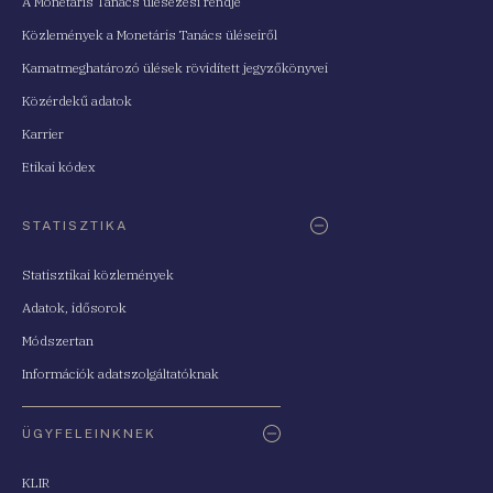
A Monetáris Tanács ülésezési rendje
Közlemények a Monetáris Tanács üléseiről
Kamatmeghatározó ülések rövidített jegyzőkönyvei
Közérdekű adatok
Karrier
Etikai kódex
STATISZTIKA
Statisztikai közlemények
Adatok, idősorok
Módszertan
Információk adatszolgáltatóknak
ÜGYFELEINKNEK
KLIR