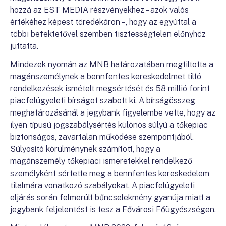
hozzá az EST MEDIA részvényekhez – azok valós
értékéhez képest töredékáron –, hogy az egyúttal a
többi befektetővel szemben tisztességtelen előnyhöz
juttatta.
Mindezek nyomán az MNB határozatában megtiltotta a
magánszemélynek a bennfentes kereskedelmet tiltó
rendelkezések ismételt megsértését és 58 millió forint
piacfelügyeleti bírságot szabott ki. A bírságösszeg
meghatározásánál a jegybank figyelembe vette, hogy az
ilyen típusú jogszabálysértés különös súlyú a tőkepiac
biztonságos, zavartalan működése szempontjából.
Súlyosító körülménynek számított, hogy a
magánszemély tőkepiaci ismeretekkel rendelkező
személyként sértette meg a bennfentes kereskedelem
tilalmára vonatkozó szabályokat. A piacfelügyeleti
eljárás során felmerült bűncselekmény gyanúja miatt a
jegybank feljelentést is tesz a Fővárosi Főügyészségen.