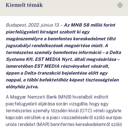
Kiemelt témák
Budapest, 2022. június 13.
–
Az MNB 58 millió forint
piacfelügyeleti bírságot szabott ki egy
magánszemélyre a bennfentes kereskedelmet tiltó
jogszabályi rendelkezések megsértése miatt. A
természetes személy bennfentes információ – a Delta
Systems Kft. EST MEDIA Nyrt. általi megvásárlása –
ismeretében EST MEDIA részvényeket vásárolt,
éppen a Delta-tranzakció bejelentése előtt egy
nappal, a többi befektetőhöz képest tisztességtelen
előnyhöz jutva.
A Magyar Nemzeti Bank (MNB) hivatalból indított
piacfelügyeleti eljárása során vizsgálta, hogy egy
természetes személy tőzsdén kívüli (OTC) vételi ügylete
kapcsán sérültek-e a piaci visszaélésekről szóló európai
uniós rendelet (MAR) bennfentes kereskedelemről szóló