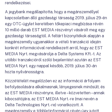
rendelkezései.
A jegybank megállapította, hogy a magánszeméllyel
kapcsolatban álló gazdasági társaság 2019. július 29-én
egy OTC-ügylet keretében tőkepiaci megbízása révén
10 millió darab EST MEDIA részvényt vásárolt meg egy
gazdasági társaságtól. A feltárt bizonyítékok alapján a
magánszemély ugyanakkor a vételi tranzakció idején
konkrét információval rendelkezett arról, hogy az EST
MEDIA Nyrt. megvásárolja a Delta Systems Kft.-t. Az
utóbbi tranzakcióról szóló bejelentést azután az EST
MEDIA Nyrt. egy nappal később, 2019. július 30-án
hozta nyilvánosságra.
Közzétételét megelőzően ez az információ árfolyam
befolyásolására alkalmasnak, lényegesnek minősült, és
az EST MEDIA részvényre, illetve – közvetetten – annak
kibocsátójára, az EST MEDIA Nyrt.-re (mai nevén a
Delta Technologies Nyrt.-re) vonatkozott. A
magánszemély e többletinformáció révén úgy jutott