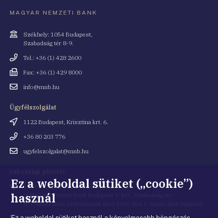
MAGYAR NEMZETI BANK
Cím
Székhely: 1054 Budapest,
Szabadság tér 8-9.
Telefonszám
Tel.: +36 (1) 428 2600
Fax
Fax: +36 (1) 429 8000
Email
info@mnb.hu
cím
Ügyfélszolgálat
Cím
1122 Budapest, Krisztina krt. 6.
Telefonszám
+36 80 203 776
Email
ugyfelszolgalat@mnb.hu
cím
Lakossági pénztár
Ez a weboldal sütiket („cookie”)
Cím
1054 Budapest, Kiss Ernő utca 1.
használ
(a Magyar Nemzeti Bank Budapest V. ker., Szabadság tér
8-9. szám alatti székházának Kiss Ernő utca 1. szám alatti bejárata)
Ez a weboldal sütiket használ a kényelmesebb böngészés
Email