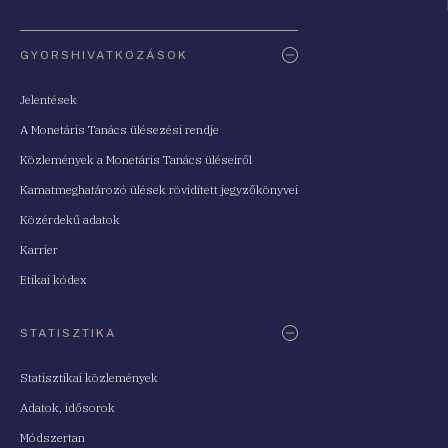
Oldaltérkép
GYORSHIVATKOZÁSOK
Jelentések
A Monetáris Tanács ülésezési rendje
Közlemények a Monetáris Tanács üléseiről
Kamatmeghatározó ülések rövidített jegyzőkönyvei
Közérdekű adatok
Karrier
Etikai kódex
STATISZTIKA
Statisztikai közlemények
Adatok, idősorok
Módszertan