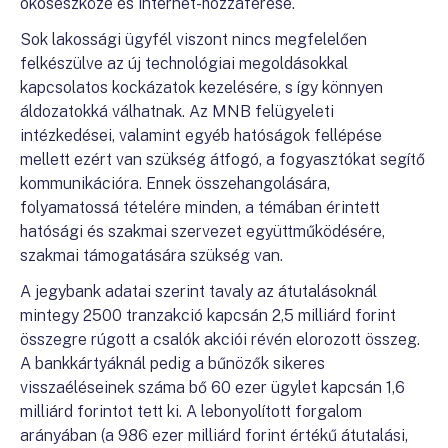
okoseszköze és internet-hozzáférése.
Sok lakossági ügyfél viszont nincs megfelelően
felkészülve az új technológiai megoldásokkal
kapcsolatos kockázatok kezelésére, s így könnyen
áldozatokká válhatnak. Az MNB felügyeleti
intézkedései, valamint egyéb hatóságok fellépése
mellett ezért van szükség átfogó, a fogyasztókat segítő
kommunikációra. Ennek összehangolására,
folyamatossá tételére minden, a témában érintett
hatósági és szakmai szervezet együttműködésére,
szakmai támogatására szükség van.
A jegybank adatai szerint tavaly az átutalásoknál
mintegy 2500 tranzakció kapcsán 2,5 milliárd forint
összegre rúgott a csalók akciói révén elorozott összeg.
A bankkártyáknál pedig a bűnözők sikeres
visszaéléseinek száma bő 60 ezer ügylet kapcsán 1,6
milliárd forintot tett ki. A lebonyolított forgalom
arányában (a 986 ezer milliárd forint értékű átutalási,