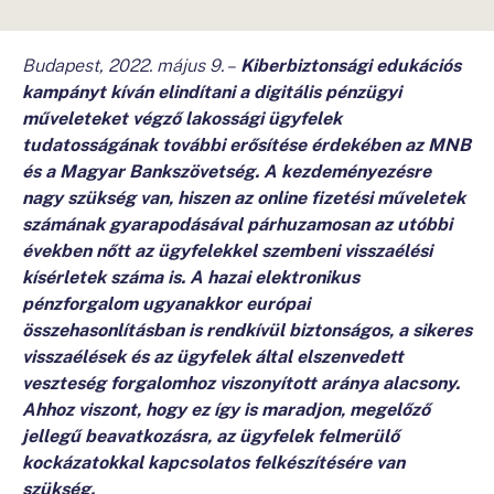
Budapest, 2022. május 9. –
Kiberbiztonsági edukációs
kampányt kíván elindítani a digitális pénzügyi
műveleteket végző lakossági ügyfelek
tudatosságának további erősítése érdekében az MNB
és a Magyar Bankszövetség. A kezdeményezésre
nagy szükség van, hiszen az online fizetési műveletek
számának gyarapodásával párhuzamosan az utóbbi
években nőtt az ügyfelekkel szembeni visszaélési
kísérletek száma is. A hazai elektronikus
pénzforgalom ugyanakkor európai
összehasonlításban is rendkívül biztonságos, a sikeres
visszaélések és az ügyfelek által elszenvedett
veszteség forgalomhoz viszonyított aránya alacsony.
Ahhoz viszont, hogy ez így is maradjon, megelőző
jellegű beavatkozásra, az ügyfelek felmerülő
kockázatokkal kapcsolatos felkészítésére van
szükség.