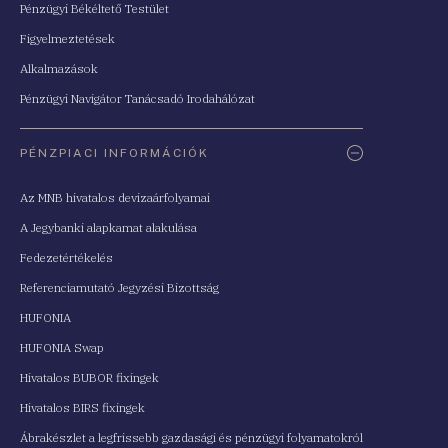
Pénzügyi Békéltető Testület
Figyelmeztetések
Alkalmazások
Pénzügyi Navigátor Tanácsadó Irodahálózat
PÉNZPIACI INFORMÁCIÓK
Az MNB hivatalos devizaárfolyamai
A Jegybanki alapkamat alakulása
Fedezetértékelés
Referenciamutató Jegyzési Bizottság
HUFONIA
HUFONIA Swap
Hivatalos BUBOR fixingek
Hivatalos BIRS fixingek
Ábrakészlet a legfrissebb gazdasági és pénzügyi folyamatokról