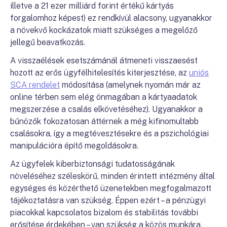
illetve a 21 ezer milliárd forint értékű kártyás
forgalomhoz képest) ez rendkívül alacsony, ugyanakkor
a növekvő kockázatok miatt szükséges a megelőző
jellegű beavatkozás.
A visszaélések esetszámánál átmeneti visszaesést
hozott az erős ügyfélhitelesítés kiterjesztése, az
uniós
SCA rendelet
módosítása (amelynek nyomán már az
online térben sem elég önmagában a kártyaadatok
megszerzése a csalás elkövetéséhez). Ugyanakkor a
bűnözők fokozatosan áttérnek a még kifinomultabb
csalásokra, így a megtévesztésekre és a pszichológiai
manipulációra építő megoldásokra.
Az ügyfelek kiberbiztonsági tudatosságának
növeléséhez széleskörű, minden érintett intézmény által
egységes és közérthető üzenetekben megfogalmazott
tájékoztatásra van szükség. Éppen ezért – a pénzügyi
piacokkal kapcsolatos bizalom és stabilitás további
erősítése érdekében – van szükség a közös munkára.