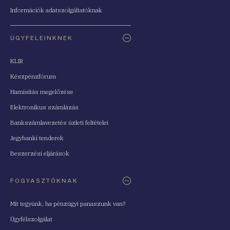
Információk adatszolgáltatóknak
ÜGYFELEINKNEK
KLIR
Készpénzfórum
Hamisítás megelőzése
Elektronikus számlázás
Bankszámlavezetés üzleti feltételei
Jegybanki tenderek
Beszerzési eljárások
FOGYASZTÓKNAK
Mit tegyünk, ha pénzügyi panaszunk van?
Ügyfélszolgálat