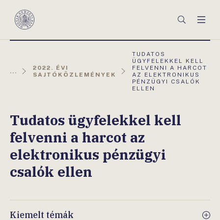
Főmenü
Keresés
Men
Magyar
Nemzeti
Bank
AKTUÁLIS
TUDATOS
OLDAL:
ÜGYFELEKKEL KELL
2022. ÉVI
FELVENNI A HARCOT
...
SAJTÓKÖZLEMÉNYEK
AZ ELEKTRONIKUS
PÉNZÜGYI CSALÓK
ELLEN
Tudatos ügyfelekkel kell
felvenni a harcot az
elektronikus pénzügyi
csalók ellen
Kiemelt témák