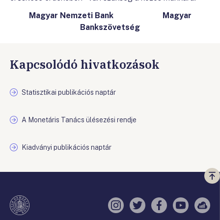
Magyar Nemzeti Bank Magyar
Bankszövetség
Kapcsolódó hivatkozások
Statisztikai publikációs naptár
A Monetáris Tanács ülésezési rendje
Kiadványi publikációs naptár
Vi
a
te
Instagram
Twitter
Facebook
YouTube
Sell