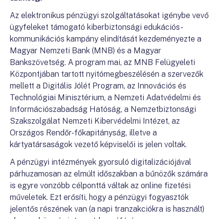
Az elektronikus pénzügyi szolgáltatásokat igénybe vevő
ügyfeleket támogató kiberbiztonsági edukációs-
kommunikációs kampány elindítását kezdeményezte a
Magyar Nemzeti Bank (MNB) és a Magyar
Bankszövetség. A program mai, az MNB Felügyeleti
Központjában tartott nyitómegbeszélésén a szervezők
mellett a Digitális Jólét Program, az Innovációs és
Technológiai Minisztérium, a Nemzeti Adatvédelmi és
Információszabadság Hatóság, a Nemzetbiztonsági
Szakszolgálat Nemzeti Kibervédelmi Intézet, az
Országos Rendőr-főkapitányság, illetve a
kártyatársaságok vezető képviselői is jelen voltak.
A pénzügyi intézmények gyorsuló digitalizációjával
párhuzamosan az elmúlt időszakban a bűnözők számára
is egyre vonzóbb célponttá váltak az online fizetési
műveletek. Ezt erősíti, hogy a pénzügyi fogyasztók
jelentős részének van (a napi tranzakciókra is használt)