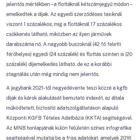
jelentős mértékben – a flottáknál kétszámjegyű módon –
emelkedtek a díjak. Az egyedi szerződéses taxiknál
viszont 1 százalékos, míg a flottáknál 17 százalékos
csökkenés látható, miközben az ilyen járművek
darabszáma nő. A nagyobb buszoknál (42 fő feletti
férőhelyes) egyedi (24 százalék) és flottás szinten is (20
százalék) díjemelkedés látható, de ez a korábbi
stagnálás után még mindig nem jelentős.
A jegybank 2021-től negyedévente teszi közzé a kgfb
díjak és károk alakulását bemutató indexét, az általa
működtetett, biztosító adatszolgáltatáson alapuló
Központi KGFB Tételes Adatbázis (KKTA) segítségével.
Az MNB honlapjának külön felületén színes infografika
segítségével mutatja be a friss adatokat, amelyek 2016