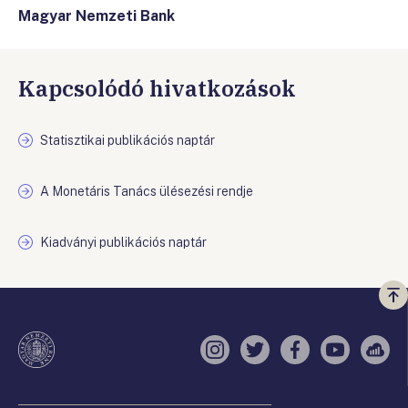
Magyar Nemzeti Bank
Kapcsolódó hivatkozások
Statisztikai publikációs naptár
A Monetáris Tanács ülésezési rendje
Kiadványi publikációs naptár
Vi
a
te
Instagram
Twitter
Facebook
YouTube
Sell