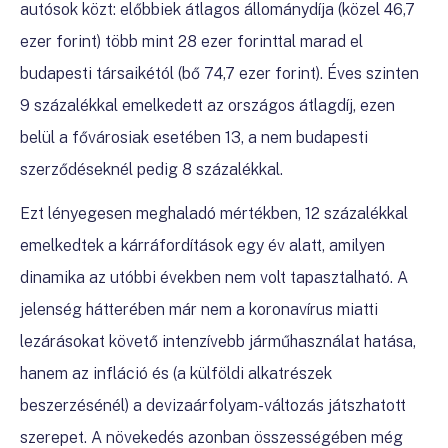
autósok közt: előbbiek
átlagos állománydíja (közel 46,7
ezer forint) több mint 28 ezer forinttal marad el
budapesti társaikétól (bő 74,7 ezer forint).
Éves szinten
9 százalékkal emelkedett az országos átlagdíj, ezen
belül a fővárosiak esetében 13, a nem budapesti
szerződéseknél pedig 8 százalékkal.
Ezt lényegesen meghaladó mértékben, 12 százalékkal
emelkedtek a kárráfordítások
egy év alatt, amilyen
dinamika az utóbbi években nem volt tapasztalható
. A
jelenség hátterében már nem a
koronavírus miatti
lezárásokat követő intenzívebb járműhasználat hatása,
hanem az infláció és (a külföldi alkatrészek
beszerzésénél) a devizaárfolyam-változás játszhatott
szerepet. A növekedés azonban összességében még