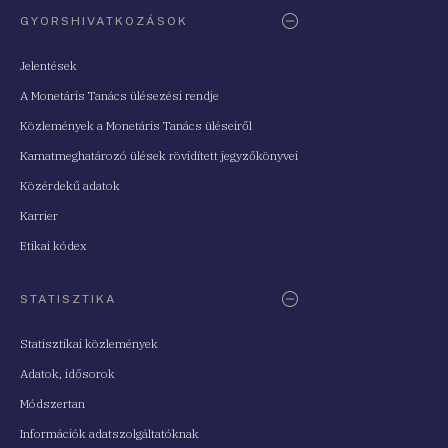
Oldaltérkép
GYORSHIVATKOZÁSOK
Jelentések
A Monetáris Tanács ülésezési rendje
Közlemények a Monetáris Tanács üléseiről
Kamatmeghatározó ülések rövidített jegyzőkönyvei
Közérdekű adatok
Karrier
Etikai kódex
STATISZTIKA
Statisztikai közlemények
Adatok, idősorok
Módszertan
Információk adatszolgáltatóknak