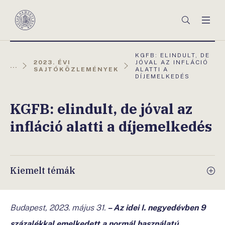
Főmenü
Keresés
Men
Magyar
Nemzeti
Bank
AKTUÁLIS
KGFB: ELINDULT, DE
OLDAL:
2023. ÉVI
JÓVAL AZ INFLÁCIÓ
...
SAJTÓKÖZLEMÉNYEK
ALATTI A
DÍJEMELKEDÉS
KGFB: elindult, de jóval az
infláció alatti a díjemelkedés
Kiemelt témák
Budapest, 2023. május 31.
– Az idei I. negyedévben 9
százalékkal emelkedett a normál használatú