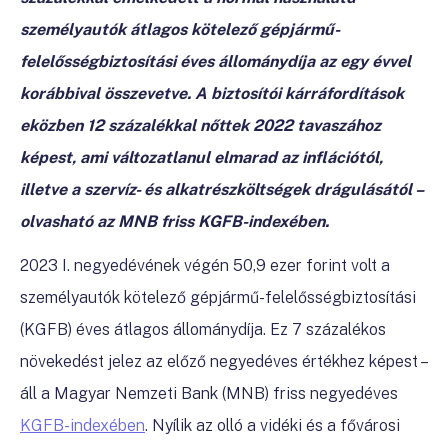
személyautók átlagos kötelező gépjármű-
felelősségbiztosítási éves állománydíja az egy évvel
korábbival összevetve. A biztosítói kárráfordítások
eközben 12 százalékkal nőttek 2022 tavaszához
képest, ami változatlanul elmarad az inflációtól,
illetve a szervíz- és alkatrészköltségek drágulásától –
olvasható az MNB friss KGFB-indexében.
2023 I. negyedévének végén 50,9 ezer forint volt a
személyautók kötelező gépjármű-felelősségbiztosítási
(KGFB) éves átlagos állománydíja. Ez 7 százalékos
növekedést jelez az előző negyedéves értékhez képest
–
áll a Magyar Nemzeti Bank (MNB) friss negyedéves
KGFB-indexében
. Nyílik az olló a vidéki és a fővárosi