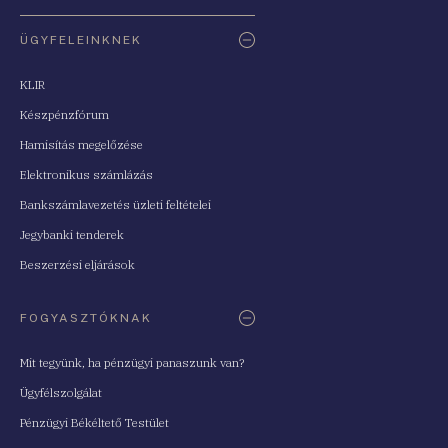
ÜGYFELEINKNEK
KLIR
Készpénzfórum
Hamisítás megelőzése
Elektronikus számlázás
Bankszámlavezetés üzleti feltételei
Jegybanki tenderek
Beszerzési eljárások
FOGYASZTÓKNAK
Mit tegyünk, ha pénzügyi panaszunk van?
Ügyfélszolgálat
Pénzügyi Békéltető Testület