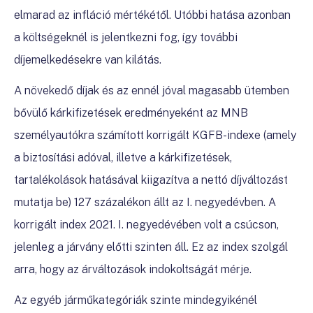
elmarad az infláció mértékétől. Utóbbi hatása azonban
a költségeknél is jelentkezni fog, így további
díjemelkedésekre van kilátás.
A növekedő díjak és az ennél jóval magasabb ütemben
bővülő kárkifizetések eredményeként az
MNB
személyautókra számított korrigált KGFB-indexe (amely
a biztosítási adóval, illetve a kárkifizetések,
tartalékolások hatásával kiigazítva a nettó díjváltozást
mutatja be) 127 százalékon állt az I. negyedévben. A
korrigált index 2021. I. negyedévében volt a csúcson,
jelenleg a járvány előtti szinten áll. Ez az index szolgál
arra, hogy az árváltozások indokoltságát mérje.
Az egyéb járműkategóriák szinte mindegyikénél