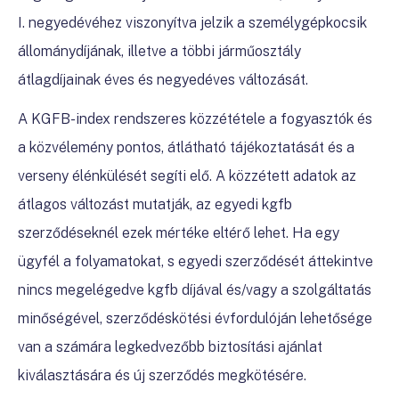
I. negyedévéhez viszonyítva jelzik a személygépkocsik
állománydíjának, illetve a többi járműosztály
átlagdíjainak éves és negyedéves változását.
A KGFB-index rendszeres közzététele a fogyasztók és
a közvélemény pontos, átlátható tájékoztatását és a
verseny élénkülését segíti elő. A közzétett adatok az
átlagos változást mutatják, az egyedi kgfb
szerződéseknél ezek mértéke eltérő lehet. Ha egy
ügyfél a folyamatokat, s egyedi szerződését áttekintve
nincs megelégedve kgfb díjával és/vagy a szolgáltatás
minőségével, szerződéskötési évfordulóján lehetősége
van a számára legkedvezőbb biztosítási ajánlat
kiválasztására és új szerződés megkötésére.