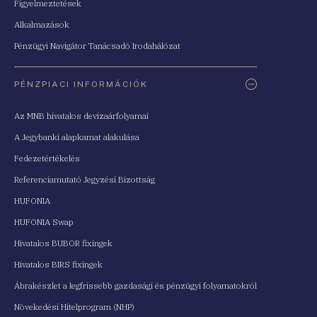
Figyelmeztetések
Alkalmazások
Pénzügyi Navigátor Tanácsadó Irodahálózat
PÉNZPIACI INFORMÁCIÓK
Az MNB hivatalos devizaárfolyamai
A Jegybanki alapkamat alakulása
Fedezetértékelés
Referenciamutató Jegyzési Bizottság
HUFONIA
HUFONIA Swap
Hivatalos BUBOR fixingek
Hivatalos BIRS fixingek
Ábrakészlet a legfrissebb gazdasági és pénzügyi folyamatokról
Növekedési Hitelprogram (NHP)