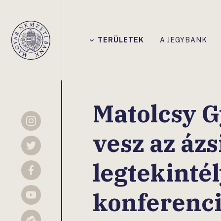
Főmenü
TERÜLETEK
A JEGYBANK
Magyar
Nemzeti
Bank
Matolcsy G
Instagram
vesz az ázs
Twitter
legtekinté
Facebook
konferenc
YouTube