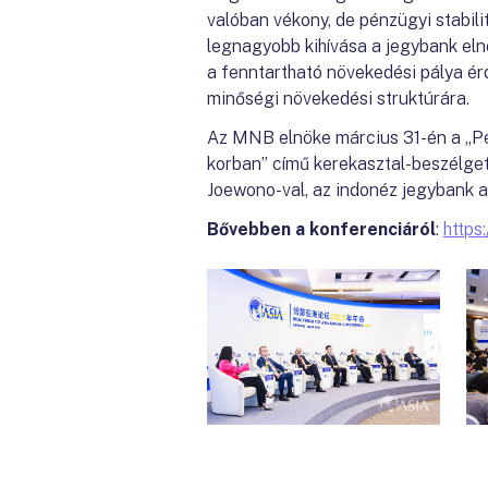
valóban vékony, de pénzügyi stabili
legnagyobb kihívása a jegybank eln
a fenntartható növekedési pálya ér
minőségi növekedési struktúrára.
Az MNB elnöke március 31-én a „Pén
korban” című kerekasztal-beszélget
Joewono-val, az indonéz jegybank al
Bővebben a konferenciáról
:
https