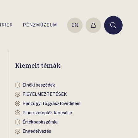
EN
RRIER
PÉNZMÚZEUM
Belépés
Keresés
Kiemelt témák
Elnöki beszédek
FIGYELMEZTETÉSEK
Pénzügyi fogyasztóvédelem
Piaci szereplők keresése
Értékpapírszámla
Engedélyezés