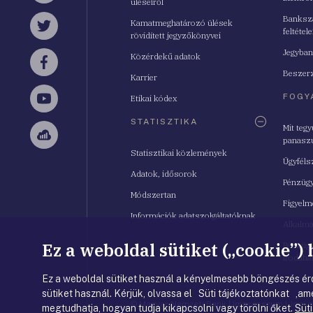
üléseiről
Bankszá
Kamatmeghatározó ülések
feltétele
Twitter
rövidített jegyzőkönyvei
Jegyban
Közérdekű adatok
Facebook
Beszerz
Karrier
FOGY
Etikai kódex
YouTube
STATISZTIKA
Mit teg
panasz
Sellsy
Statisztikai közlemények
Ügyféls
Adatok, idősorok
Pénzügy
Módszertan
Figyelm
Információk adatszolgáltatóknak
Alkalm
Ez a weboldal sütiket („cookie”)
Pénzügy
Irodahá
Ez a weboldal sütiket használ a kényelmesebb böngészés érd
sütiket használ. Kérjük, olvassa el Süti tájékoztatónkat ,ame
© Magyar Nemzeti Bank
|
Impresszum
|
Jogi 
megtudhatja, hogyan tudja kikapcsolni vagy törölni őket.
Süti