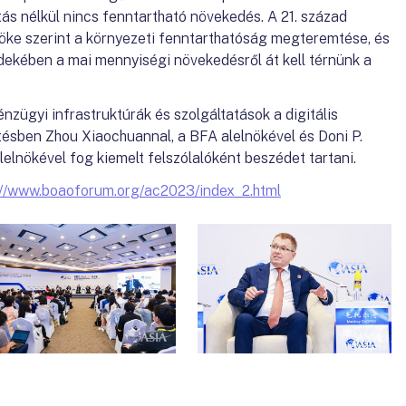
tás nélkül nincs fenntartható növekedés. A 21. század
öke szerint a környezeti fenntarthatóság megteremtése, és
dekében a mai mennyiségi növekedésről át kell térnünk a
zügyi infrastruktúrák és szolgáltatások a digitális
ésben Zhou Xiaochuannal, a BFA alelnökével és Doni P.
elnökével fog kiemelt felszólalóként beszédet tartani.
://www.boaoforum.org/ac2023/index_2.html