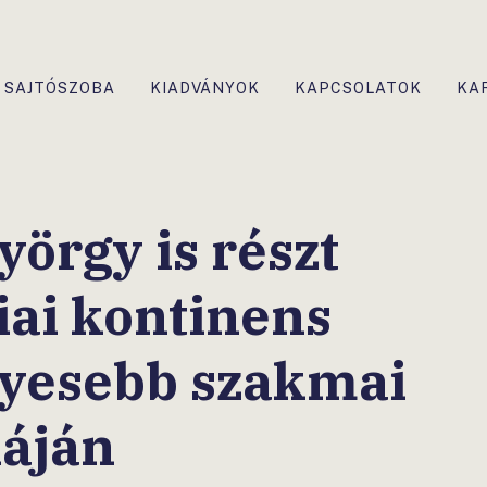
SAJTÓSZOBA
KIADVÁNYOK
KAPCSOLATOK
KA
yörgy is részt
iai kontinens
lyesebb szakmai
iáján