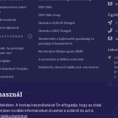
Email
i
mlavezetés üzleti
HUFONIA
cím
i
HUFONIA Swap
Ügyfé
ki tenderek
Cím
Hivatalos BUBOR fixingek
1
ési eljárások
Telefo
Hivatalos BIRS fixingek
+
ASZTÓKNAK
Email
Ábrakészlet a legfrissebb gazdasági és
u
cím
pénzügyi folyamatokról
yünk, ha pénzügyi
Lakos
Növekedési Hitelprogram (NHP)
unk van?
Cím
10
A monetáris politikai eszköztár
zolgálat
(a
Befektetői, elemzői találkozók szervezése
Sz
i Békéltető Testület
8-
eztetések
1.
Email
azások
p
cím
 használ
i Navigátor Tanácsadó
lózat
ekében. A honlap használatával Ön elfogadja, hogy az oldal
lyben további információkat olvashat a sütikről és azt is
nyilatkozat
|
Adatkezelési tájékoztató
|
Süti tájékoztató
|
Gyakorlati tudnival
 tájékoztatónkat