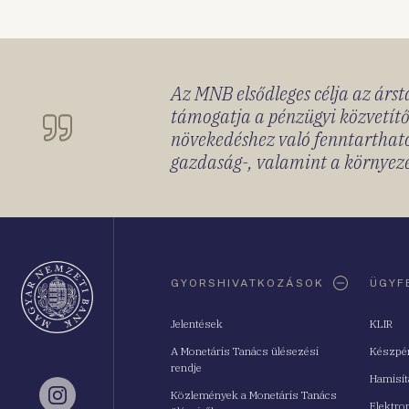
Az MNB elsődleges célja az ársta
támogatja a pénzügyi közvetítő
növekedéshez való fenntartható
gazdaság-, valamint a környeze
Oldaltérkép
GYORSHIVATKOZÁSOK
ÜGYF
Jelentések
KLIR
A Monetáris Tanács ülésezési
Készpé
rendje
Hamisí
Közlemények a Monetáris Tanács
Instagram
Elektro