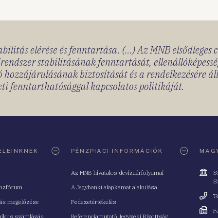
bilitás elérése és fenntartása. (...) Az MNB elsődleges 
rendszer stabilitásának fenntartását, ellenállóképessé
 hozzájárulásának biztosítását és a rendelkezésére á
ti fenntarthatósággal kapcsolatos politikáját.
ELEINKNEK
PÉNZPIACI INFORMÁCIÓK
MAGY
Cím
Az MNB hivatalos devizaárfolyamai
S
S
nzfórum
A Jegybanki alapkamat alakulása
Telefo
T
tás megelőzése
Fedezetértékelés
Fax
F
nikus számlázás
Referenciamutató Jegyzési Bizottság