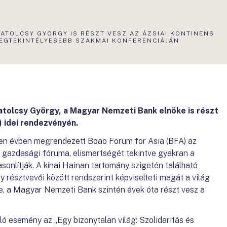
KTUÁLIS
ATOLCSY GYÖRGY IS RÉSZT VESZ AZ ÁZSIAI KONTINENS
LDAL:
EGTEKINTÉLYESEBB SZAKMAI KONFERENCIÁJÁN
atolcsy György, a Magyar Nemzeti Bank elnöke is részt
) idei rendezvényén.
nden évben megrendezett Boao Forum for Asia (BFA) az
 gazdasági fóruma, elismertségét tekintve gyakran a
onlítják. A kínai Hainan tartomány szigetén található
 résztvevői között rendszerint képviselteti magát a világ
ge, a Magyar Nemzeti Bank szintén évek óta részt vesz a
ajló esemény az „Egy bizonytalan világ: Szolidaritás és