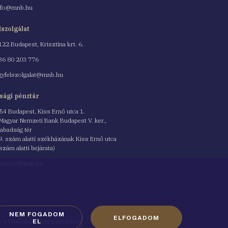
nfo@mnb.hu
lszolgálat
122 Budapest, Krisztina krt. 6.
nszám
36 80 203 776
gyfelszolgalat@mnb.hu
sági pénztár
54 Budapest, Kiss Ernő utca 1.
 Magyar Nemzeti Bank Budapest V. ker.,
abadság tér
9. szám alatti székházának Kiss Ernő utca
 szám alatti bejárata)
enztar@mnb.hu
NEM FOGADOM
ELFOGADOM
ók a honlappal kapcsolatban
EL