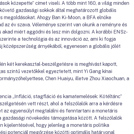
ások közepette” címet viseli. A több mint 160, a világ minden
követő gazdasági sokkok által meghatározott globális
özös megoldásokat. Ahogy Ban Ki-Moon, a BFA elnöke
ad az év szava. Véleménye szerint van okunk a reményre és
s akad miért aggódni és lesz min dolgozni. A korábbi ENSz-
 szerinte a technológia és az innováció az, ami ki fogja
 új középszerűség árnyékából, egyenesen a globális jólét
n két kerekasztal-beszélgetésre is meghívást kapott,
s szintű vezetőkkel egyeztetett, mint Yi Gang kínai
rmányzóhelyettese, Chen Huaiyu, illetve Zhou Xiaochuan, a
ncia „Infláció, stagfláció és kamatemelések: Kötéltánc”
zélgetésén vett részt, ahol a felszólalók arra a kérdésre
et az egyensúlyt megtalálni és fenntartani a monetáris
s a gazdasági növekedés támogatása között. A felszólalók
kijelentésével, hogy jelenleg a monetáris politika
ési potenciál megőrzése közötti optimális határvonal