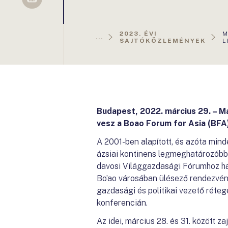
Sellsy
A
2023. ÉVI
M
...
O
SAJTÓKÖZLEMÉNYEK
L
Budapest, 2022. március 29. – M
vesz a Boao Forum for Asia (BFA
A 2001-ben alapított, és azóta mi
ázsiai kontinens legmeghatározóbb
davosi Világgazdasági Fórumhoz has
Bo’ao városában ülésező rendezvény
gazdasági és politikai vezető réte
konferencián.
Az idei, március 28. és 31. között z