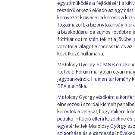
együttműködés a fejlődésért a kihív
részéről érkező előadó az egymást 
környezet kihívásaira keresik a k
fogalmazott: a bizonytalanság mar
a bizakodásra, de sajnos továbbra i
főtitkár optimistán tekint a jövőbe:
vezetni a világot a recesszió és az
következő hullámába.
Matolcsy György, az MNB elnöke idé
illetve a Fórum margóján olyan maga
jegybankelnök, Hainan tartomány ko
BFA alelnöke.
Matolcsy György elsőként a konfere
elnevezésű szerdai kiemelt panelbes
keresték a választ, hogy miként leh
politika infláció elleni küzdelme é
egyetértettek Matolcsy György azon 
szigorítása és a gazdasági növeked