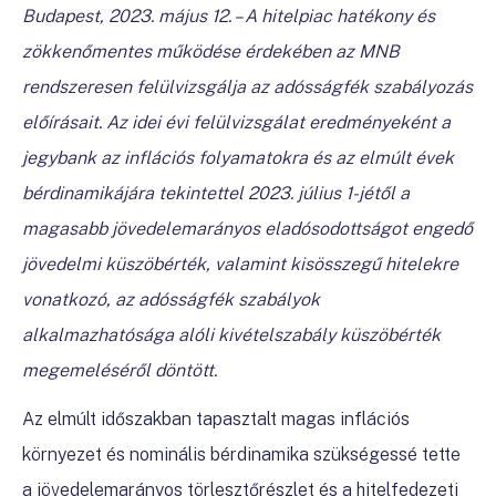
Budapest, 2023. május 12. – A hitelpiac hatékony és
zökkenőmentes működése érdekében az MNB
rendszeresen felülvizsgálja az adósságfék szabályozás
előírásait. Az idei évi felülvizsgálat eredményeként a
jegybank az inflációs folyamatokra és az elmúlt évek
bérdinamikájára tekintettel 2023. július 1-jétől a
magasabb jövedelemarányos eladósodottságot engedő
jövedelmi küszöbérték, valamint kisösszegű hitelekre
vonatkozó, az adósságfék szabályok
alkalmazhatósága alóli kivételszabály küszöbérték
megemeléséről döntött.
Az elmúlt időszakban tapasztalt magas inflációs
környezet és nominális bérdinamika szükségessé tette
a jövedelemarányos törlesztőrészlet és a hitelfedezeti