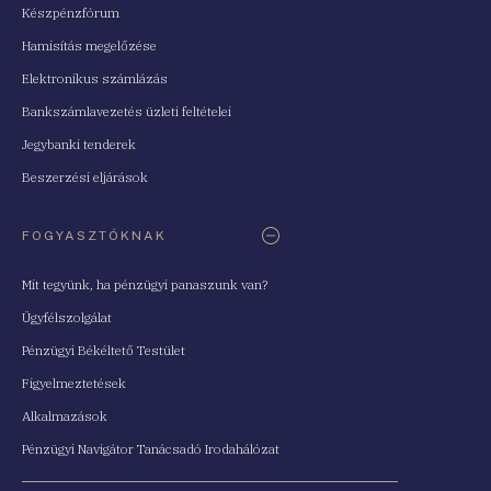
Készpénzfórum
Hamisítás megelőzése
Elektronikus számlázás
Bankszámlavezetés üzleti feltételei
Jegybanki tenderek
Beszerzési eljárások
FOGYASZTÓKNAK
Mit tegyünk, ha pénzügyi panaszunk van?
Ügyfélszolgálat
Pénzügyi Békéltető Testület
Figyelmeztetések
Alkalmazások
Pénzügyi Navigátor Tanácsadó Irodahálózat