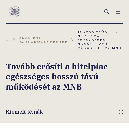
Főmenü
Keresés
Men
Magyar
Nemzeti
Bank
AKTUÁLIS
TOVÁBB ERŐSÍTI A
OLDAL:
HITELPIAC
2023. ÉVI
...
EGÉSZSÉGES
SAJTÓKÖZLEMÉNYEK
HOSSZÚ TÁVÚ
MŰKÖDÉSÉT AZ MNB
Tovább erősíti a hitelpiac
egészséges hosszú távú
működését az MNB
Kiemelt témák