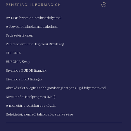
PÉNZPIACI INFORMÁCIÓK
Az MNB hivatalos devizaárfolyamai
A Jegybanki alapkamat alakulása
Fedezetértékelés
Referenciamutató Jegyzési Bizottság
HUFONIA
HUFONIA Swap
Hivatalos BUBOR fixingek
Hivatalos BIRS fixingek
Ábrakészlet a legfrissebb gazdasági és pénzügyi folyamatokról
Növekedési Hitelprogram (NHP)
A monetáris politikai eszköztár
Befektetői, elemzői találkozók szervezése