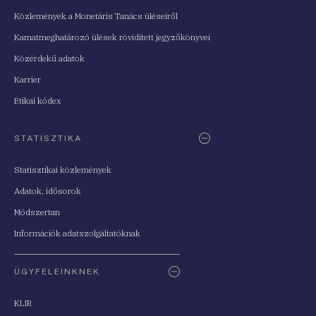
Közlemények a Monetáris Tanács üléseiről
Kamatmeghatározó ülések rövidített jegyzőkönyvei
Közérdekű adatok
Karrier
Etikai kódex
STATISZTIKA
Statisztikai közlemények
Adatok, idősorok
Módszertan
Információk adatszolgáltatóknak
ÜGYFELEINKNEK
KLIR