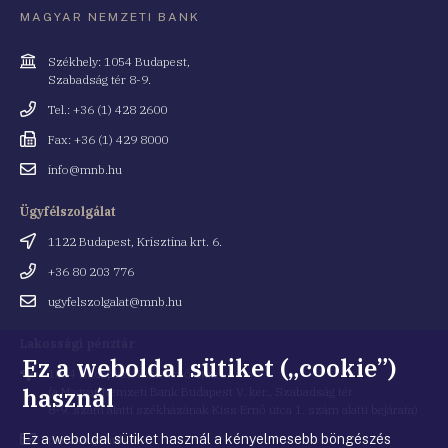
MAGYAR NEMZETI BANK
Cím
Székhely: 1054 Budapest,
Szabadság tér 8-9.
Telefonszám
Tel.: +36 (1) 428 2600
Fax
Fax: +36 (1) 429 8000
Email
info@mnb.hu
cím
Ügyfélszolgálat
Cím
1122 Budapest, Krisztina krt. 6.
Telefonszám
+36 80 203 776
Email
ugyfelszolgalat@mnb.hu
cím
Lakossági pénztár
Ez a weboldal sütiket („cookie”)
Cím
1054 Budapest, Kiss Ernő utca 1.
használ
(a Magyar Nemzeti Bank Budapest V. ker., Szabadság tér
8-9. szám alatti székházának Kiss Ernő utca 1. szám alatti bejárata)
Ez a weboldal sütiket használ a kényelmesebb böngészés
Email
penztar@mnb.hu