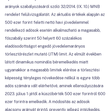
arányok szabályozásáról szóló 32/2014. (IX. 10.) MNB
rendelet felülvizsgálatát. Az
aktuális értékek alapján az
500 ezer forint feletti nettó havi jövedelemmel
rendelkező adósok esetén alkalmazható a magasabb,
főszabály szerint 50 helyett 60 százalékos
eladósodottságot engedő jövedelemarányos
törlesztőrészlet mutató (JTM) limit. Az elmúlt években
látott dinamikus nominális béremelkedés miatt
ugyanakkor a magasabb limitek elérése a törlesztési
képesség tényleges növekedése nélkül is egyre több
adós számára vált elérhetővé, aminek ellensúlyozására
2023. július 1-jétől a küszöbérték 500 ezer forintról 600
ezer forintra emelkedik. A módosítás az adósok
alacsony arányát érintő, preventív jellegű intézkedés.