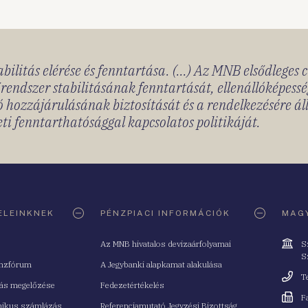
bilitás elérése és fenntartása. (...) Az MNB elsődleges 
rendszer stabilitásának fenntartását, ellenállóképessé
 hozzájárulásának biztosítását és a rendelkezésére á
ti fenntarthatósággal kapcsolatos politikáját.
ELEINKNEK
PÉNZPIACI INFORMÁCIÓK
MAGY
Cím
Az MNB hivatalos devizaárfolyamai
S
S
nzfórum
A Jegybanki alapkamat alakulása
Telefo
T
tás megelőzése
Fedezetértékelés
Fax
F
nikus számlázás
Referenciamutató Jegyzési Bizottság