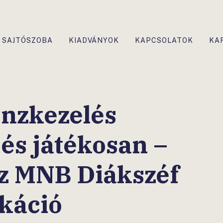
SAJTÓSZOBA
KIADVÁNYOK
KAPCSOLATOK
KA
nzkezelés
 és játékosan –
z MNB Diákszéf
káció