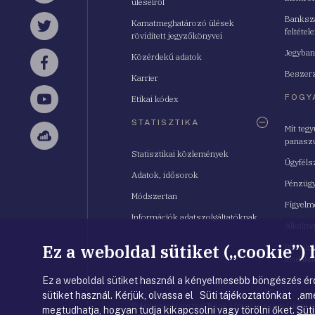
üléseiről
Bankszá
Kamatmeghatározó ülések
feltétele
Twitter
rövidített jegyzőkönyvei
Jegyban
Közérdekű adatok
Facebook
Beszerz
Karrier
FOGY
Etikai kódex
YouTube
STATISZTIKA
Mit teg
panasz
Sellsy
Statisztikai közlemények
Ügyféls
Adatok, idősorok
Pénzügy
Módszertan
Figyelm
Információk adatszolgáltatóknak
Alkalm
Ez a weboldal sütiket („cookie”)
Pénzügy
Irodahá
Ez a weboldal sütiket használ a kényelmesebb böngészés érd
sütiket használ. Kérjük, olvassa el Süti tájékoztatónkat ,ame
© Magyar Nemzeti Bank
|
Impresszum
|
Jogi 
megtudhatja, hogyan tudja kikapcsolni vagy törölni őket.
Süti