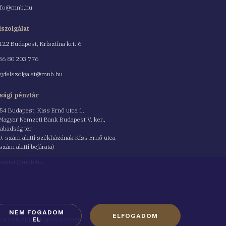
nfo@mnb.hu
lszolgálat
122 Budapest, Krisztina krt. 6.
nszám
36 80 203 776
gyfelszolgalat@mnb.hu
sági pénztár
54 Budapest, Kiss Ernő utca 1.
 Magyar Nemzeti Bank Budapest V. ker.,
abadság tér
9. szám alatti székházának Kiss Ernő utca
 szám alatti bejárata)
enztar@mnb.hu
NEM FOGADOM
ELFOGADOM
ók a honlappal kapcsolatban
EL