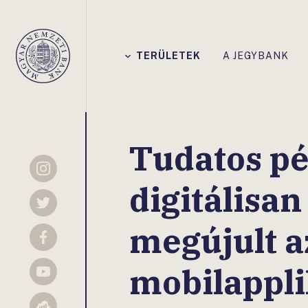
Főmenü
TERÜLETEK
A JEGYBANK
Magyar
Nemzeti
Bank
Tudatos pé
Instagram
digitálisan
Twitter
megújult a
Facebook
mobilappli
YouTube