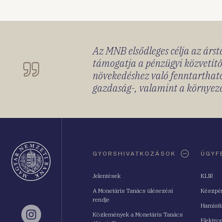
Az MNB elsődleges célja az ársta
támogatja a pénzügyi közvetítő
növekedéshez való fenntartható
gazdaság-, valamint a környeze
Oldaltérkép
GYORSHIVATKOZÁSOK
ÜGYF
Jelentések
KLIR
A Monetáris Tanács ülésezési
Készpé
rendje
Hamisí
Közlemények a Monetáris Tanács
Instagram
Elektro