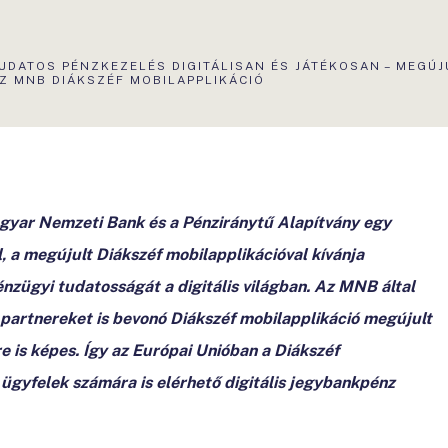
KTUÁLIS
UDATOS PÉNZKEZELÉS DIGITÁLISAN ÉS JÁTÉKOSAN – MEGÚJ
LDAL:
Z MNB DIÁKSZÉF MOBILAPPLIKÁCIÓ
gyar Nemzeti Bank és a Pénziránytű Alapítvány egy
 a megújult Diákszéf mobilapplikációval kívánja
énzügyi tudatosságát a digitális világban. Az MNB által
 partnereket is bevonó Diákszéf mobilapplikáció megújult
e is képes. Így az Európai Unióban a Diákszéf
ügyfelek számára is elérhető digitális jegybankpénz