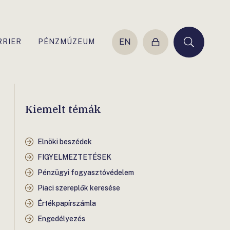
EN
RRIER
PÉNZMÚZEUM
Belépés
Keresés
Kiemelt témák
Elnöki beszédek
FIGYELMEZTETÉSEK
Pénzügyi fogyasztóvédelem
Piaci szereplők keresése
Értékpapírszámla
Engedélyezés