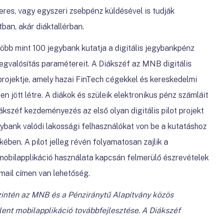
eres, vagy egyszeri zsebpénz küldésével is tudják
ban, akár diáktallérban.
öbb mint 100 jegybank kutatja a digitális jegybankpénz
gvalósítás paramétereit. A Diákszéf az MNB digitális
rojektje, amely hazai FinTech cégekkel és kereskedelmi
 jött létre. A diákok és szüleik elektronikus pénz számláit
ákszéf kezdeményezés az első olyan digitális pilot projekt
ybank valódi lakossági felhasználókat von be a kutatáshoz
ben. A pilot jelleg révén folyamatosan zajlik a
mobilapplikáció használata kapcsán felmerülő észrevételek
mail címen van lehetőség.
zintén az MNB és a Pénziránytű Alapítvány közös
nt mobilapplikáció továbbfejlesztése. A Diákszéf