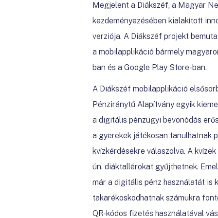
Megjelent a Diákszéf, a Magyar Ne
kezdeményezésében kialakított inno
verziója. A Diákszéf projekt bemut
a mobilapplikáció bármely magyaror
ban és a Google Play Store-ban.
A Diákszéf mobilapplikáció elsősor
Pénziránytű Alapítvány egyik kiemel
a digitális pénzügyi bevonódás erő
a gyerekek játékosan tanulhatnak p
kvízkérdésekre válaszolva. A kvízek
ún. diáktallérokat gyűjthetnek. Eme
már a digitális pénz használatát is
takarékoskodhatnak számukra fontos
QR-kódos fizetés használatával vásá