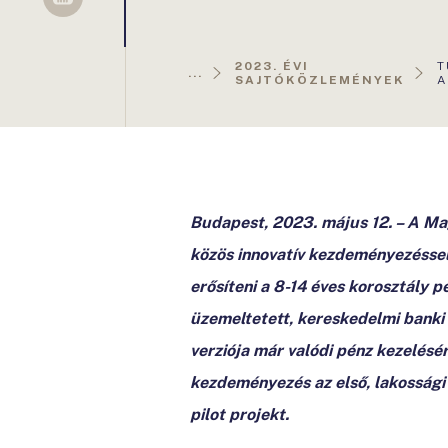
Sellsy
A
2023. ÉVI
T
...
O
SAJTÓKÖZLEMÉNYEK
A
Budapest, 2023. május 12. – A Ma
közös innovatív kezdeményezéssel,
erősíteni a 8-14 éves korosztály p
üzemeltetett, kereskedelmi banki
verziója már valódi pénz kezelésér
kezdeményezés az első, lakossági 
pilot projekt.