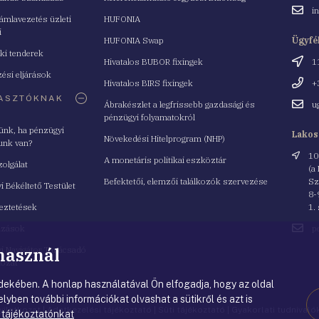
Email
i
mlavezetés üzleti
HUFONIA
cím
i
HUFONIA Swap
Ügyfé
ki tenderek
Cím
Hivatalos BUBOR fixingek
1
ési eljárások
Telefo
Hivatalos BIRS fixingek
+
ASZTÓKNAK
Email
Ábrakészlet a legfrissebb gazdasági és
u
cím
pénzügyi folyamatokról
yünk, ha pénzügyi
Lakos
Növekedési Hitelprogram (NHP)
unk van?
Cím
10
A monetáris politikai eszköztár
zolgálat
(a
Befektetői, elemzői találkozók szervezése
Sz
i Békéltető Testület
8-
eztetések
1.
Email
azások
p
cím
 használ
i Navigátor Tanácsadó
lózat
ekében. A honlap használatával Ön elfogadja, hogy az oldal
lyben további információkat olvashat a sütikről és azt is
nyilatkozat
|
Adatkezelési tájékoztató
|
Süti tájékoztató
|
Gyakorlati tudnival
 tájékoztatónkat