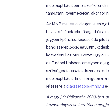
mobilapplikációban a szülők rendsz
támogatni gyermekeiket, akár forint
Az MNB mellett a világon jelenleg t
bevezetésének lehetőségeit és a me
jegybankpénzhez kapcsolódó pilot p
banki szereplőkkel együttműködésben
közvetlenül az MNB vezeti, így a Di
az Európai Unióban, amelyben a jeg
szükséges tapasztalatszerzés érdeké
mobilapplikáció finomhangolása, a 
jelzésére a
diakszefapp@mnb.hu
e-
A megújult Diákszéf a 2020-ban, s
kezdeményezése keretében megjele