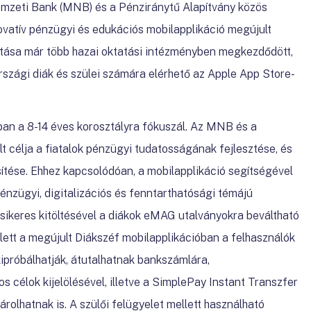
mzeti Bank (MNB) és a Pénziránytű Alapítvány közös
vatív pénzügyi és edukációs mobilapplikáció megújult
atása már több hazai oktatási intézményben megkezdődött,
szági diák és szülei számára elérhető az Apple App Store-
ban a 8-14 éves korosztályra fókuszál. Az MNB és a
t célja a fiatalok pénzügyi tudatosságának fejlesztése, és
sítése. Ehhez kapcsolódóan, a mobilapplikáció segítségével
énzügyi, digitalizációs és fenntarthatósági témájú
 sikeres kitöltésével a diákok eMAG utalványokra beváltható
llett a megújult Diákszéf mobilapplikációban a felhasználók
 kipróbálhatják, átutalhatnak bankszámlára,
 célok kijelölésével, illetve a SimplePay Instant Transzfer
rolhatnak is. A szülői felügyelet mellett használható