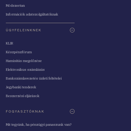
Módszertan
Információk adatszolgáltatóknak
ÜGYFELEINKNEK
KLIR
Készpénzfórum
Hamisítás megelőzése
Elektronikus számlázás
Bankszámlavezetés üzleti feltételei
Jegybanki tenderek
Beszerzési eljárások
FOGYASZTÓKNAK
Mit tegyünk, ha pénzügyi panaszunk van?