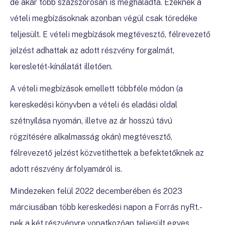
de akár több százszorosan is meghaladta. Ezeknek a
vételi megbízásoknak azonban végül csak töredéke
teljesült. E vételi megbízások megtévesztő, félrevezető
jelzést adhattak az adott részvény forgalmát,
keresletét-kínálatát illetően.
A vételi megbízások emellett többféle módon (a
kereskedési könyvben a vételi és eladási oldal
szétnyílása nyomán, illetve az ár hosszú távú
rögzítésére alkalmasság okán) megtévesztő,
félrevezető jelzést közvetíthettek a befektetőknek az
adott részvény árfolyamáról is.
Mindezeken felül 2022 decemberében és 2023
márciusában több kereskedési napon a Forrás nyRt.-
nek a két részvényre vonatkozóan teljesült egyes