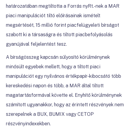
határozatában megtiltotta a Forrás nyRt.-nek a MAR
piaci manipulációt tiltó előírásainak ismételt
megsértését, 15 millió forint piacfelügyeleti bírságot
szabott ki a társaságra és tiltott piacbefolyásolás
gyanújával feljelentést tesz.
A bírságösszeg kapcsán súlyosító körülménynek
minősült egyebek mellett, hogy a tiltott piaci
manipulációt egy nyilvános értékpapír-kibocsátó több
kereskedési napon és több, a MAR által tiltott
magatartásformával
követte el. Enyhítő körülménynek
számított ugyanakkor, hogy az érintett részvények nem
szerepelnek a BUX, BUMIX vagy CETOP
részvényindexekben.