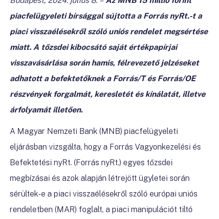
Budapest, 2024. július 8.
–
Az MNB 15 millió forint
piacfelügyeleti bírsággal sújtotta a Forrás nyRt.-t a
piaci visszaélésekről szóló uniós rendelet megsértése
miatt
. A tőzsdei kibocsátó saját értékpapírjai
visszavásárlása során hamis, félrevezető jelzéseket
adhatott a befektetőknek a Forrás/T és Forrás/OE
részvények forgalmát, keresletét és kínálatát, illetve
árfolyamát illetően.
A Magyar Nemzeti Bank (MNB) piacfelügyeleti
eljárásban vizsgálta, hogy a Forrás Vagyonkezelési és
Befektetési nyRt. (Forrás nyRt.) egyes tőzsdei
megbízásai és azok alapján létrejött ügyletei során
sérültek-e a piaci visszaélésekről szóló európai uniós
rendeletben (MAR) foglalt, a piaci manipulációt tiltó