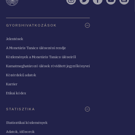
Instagram
Twitter
Facebook
YouTube
Sell
Oldaltérkép
GYORSHIVATKOZÁSOK
Jelentések
A Monetáris Tanács ülésezési rendje
Közlemények a Monetáris Tanács üléseiről
Kamatmeghatározó ülések rövidített jegyzőkönyvei
Közérdekű adatok
Karrier
Etikai kódex
STATISZTIKA
Statisztikai közlemények
Adatok, idősorok