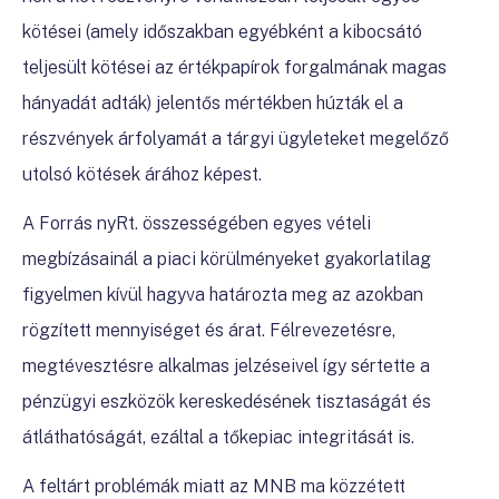
kötései (amely időszakban egyébként a kibocsátó
teljesült kötései az értékpapírok forgalmának magas
hányadát adták) jelentős mértékben húzták el a
részvények árfolyamát a tárgyi ügyleteket megelőző
utolsó kötések árához képest.
A Forrás nyRt. összességében egyes vételi
megbízásainál a piaci körülményeket gyakorlatilag
figyelmen kívül hagyva határozta meg az azokban
rögzített mennyiséget és árat. Félrevezetésre,
megtévesztésre alkalmas jelzéseivel így sértette a
pénzügyi eszközök kereskedésének tisztaságát és
átláthatóságát, ezáltal a tőkepiac integritását is.
A feltárt problémák miatt az MNB ma közzétett