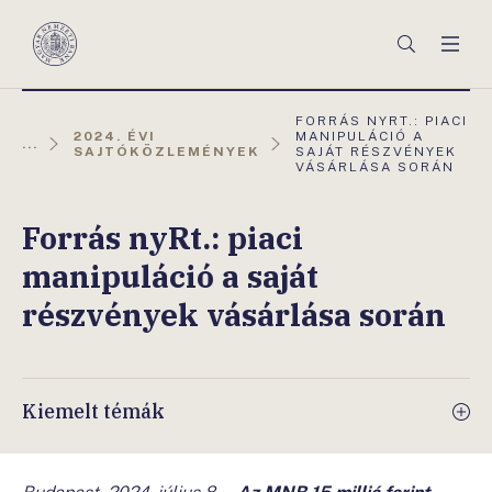
Főmenü
Keresés
Men
Magyar
Nemzeti
Bank
AKTUÁLIS
FORRÁS NYRT.: PIACI
OLDAL:
2024. ÉVI
MANIPULÁCIÓ A
...
SAJTÓKÖZLEMÉNYEK
SAJÁT RÉSZVÉNYEK
VÁSÁRLÁSA SORÁN
Forrás nyRt.: piaci
manipuláció a saját
részvények vásárlása során
Kiemelt témák