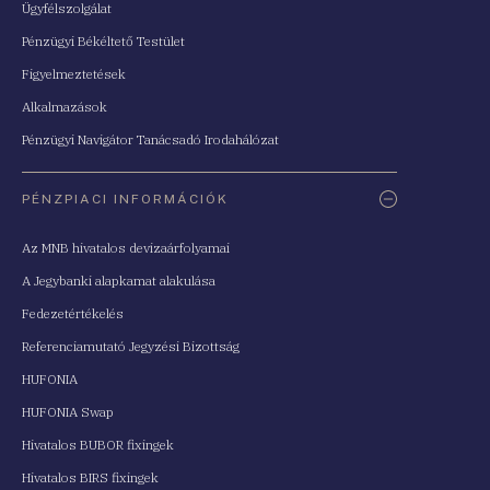
Ügyfélszolgálat
Pénzügyi Békéltető Testület
Figyelmeztetések
Alkalmazások
Pénzügyi Navigátor Tanácsadó Irodahálózat
PÉNZPIACI INFORMÁCIÓK
Az MNB hivatalos devizaárfolyamai
A Jegybanki alapkamat alakulása
Fedezetértékelés
Referenciamutató Jegyzési Bizottság
HUFONIA
HUFONIA Swap
Hivatalos BUBOR fixingek
Hivatalos BIRS fixingek