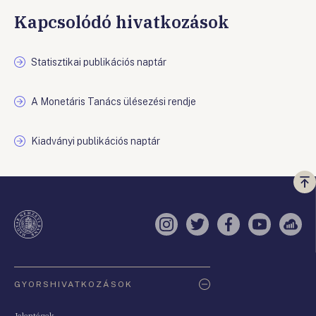
Kapcsolódó hivatkozások
Statisztikai publikációs naptár
A Monetáris Tanács ülésezési rendje
Kiadványi publikációs naptár
Vi
a
te
Instagram
Twitter
Facebook
YouTube
Sell
Oldaltérkép
GYORSHIVATKOZÁSOK
Jelentések