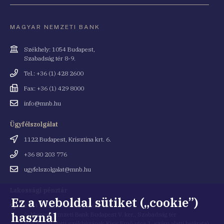
MAGYAR NEMZETI BANK
Cím
Székhely: 1054 Budapest,
Szabadság tér 8-9.
Telefonszám
Tel.: +36 (1) 428 2600
Fax
Fax: +36 (1) 429 8000
Email
info@mnb.hu
cím
Ügyfélszolgálat
Cím
1122 Budapest, Krisztina krt. 6.
Telefonszám
+36 80 203 776
Email
ugyfelszolgalat@mnb.hu
cím
Lakossági pénztár
Ez a weboldal sütiket („cookie”)
Cím
1054 Budapest, Kiss Ernő utca 1.
használ
(a Magyar Nemzeti Bank Budapest V. ker., Szabadság tér
8-9. szám alatti székházának Kiss Ernő utca 1. szám alatti bejárata)