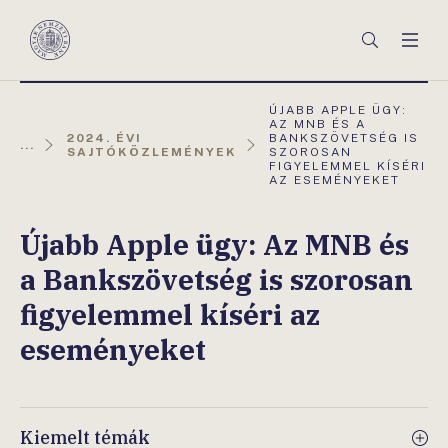
Főmenü
Keresés
Men
Magyar
Nemzeti
Bank
AKTUÁLIS
ÚJABB APPLE ÜGY:
OLDAL:
AZ MNB ÉS A
2024. ÉVI
BANKSZÖVETSÉG IS
...
SAJTÓKÖZLEMÉNYEK
SZOROSAN
FIGYELEMMEL KÍSÉRI
AZ ESEMÉNYEKET
Újabb Apple ügy: Az MNB és
a Bankszövetség is szorosan
figyelemmel kíséri az
eseményeket
Kiemelt témák