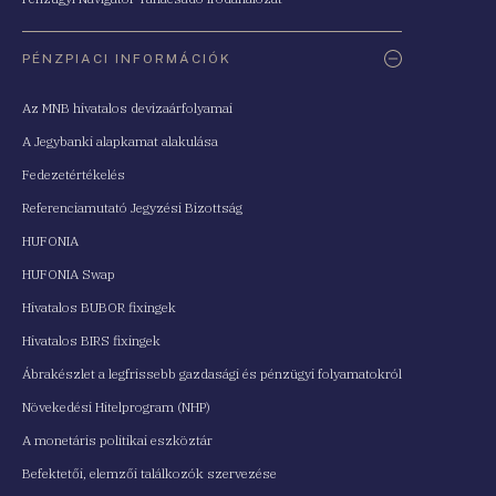
PÉNZPIACI INFORMÁCIÓK
Az MNB hivatalos devizaárfolyamai
A Jegybanki alapkamat alakulása
Fedezetértékelés
Referenciamutató Jegyzési Bizottság
HUFONIA
HUFONIA Swap
Hivatalos BUBOR fixingek
Hivatalos BIRS fixingek
Ábrakészlet a legfrissebb gazdasági és pénzügyi folyamatokról
Növekedési Hitelprogram (NHP)
A monetáris politikai eszköztár
Befektetői, elemzői találkozók szervezése