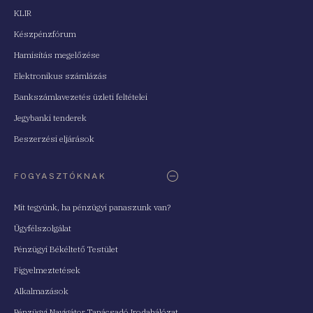
KLIR
Készpénzfórum
Hamisítás megelőzése
Elektronikus számlázás
Bankszámlavezetés üzleti feltételei
Jegybanki tenderek
Beszerzési eljárások
FOGYASZTÓKNAK
Mit tegyünk, ha pénzügyi panaszunk van?
Ügyfélszolgálat
Pénzügyi Békéltető Testület
Figyelmeztetések
Alkalmazások
Pénzügyi Navigátor Tanácsadó Irodahálózat