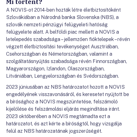
Mi történt?
A NOVIS-ot 2014-ben hozták létre életbiztosítóként
Szlovákiában a Národná banka Slovenska (NBS), a
szlovák nemzeti pénzügyi felügyeleti hatóság
felügyelete alatt. A belföldi piac mellett a NOVIS a
letelepedés szabadsága – jellemzően fióktelepek – révén
végzett életbiztosítási tevékenységet Ausztriában,
Csehországban és Németországban, valamint a
szolgáltatásnyújtás szabadsága révén Finnországban,
Magyarországon, Izlandon, Olaszországban,
Litvániában, Lengyelországban és Svédországban.
2023 júniusában az NBS határozatot hozott a NOVIS
engedélyének visszavonásáról, és keresetet nyújtott be
a bírósághoz a NOVIS megszüntetése, felszámoló
kijelölése és felszámolási eljárás megindítása iránt.
2023 októberében a NOVIS megtámadta ezt a
határozatot, és azt kérte a bíróságtól, hogy vizsgálja
felül az NBS határozatának jogszerűségét.