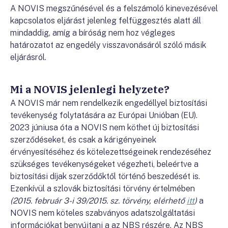
A NOVIS megszűnésével és a felszámoló kinevezésével
kapcsolatos eljárást jelenleg felfüggesztés alatt áll
mindaddig, amíg a bíróság nem hoz végleges
határozatot az engedély visszavonásáról szóló másik
eljárásról.
Mi a NOVIS jelenlegi helyzete?
A NOVIS már nem rendelkezik engedéllyel biztosítási
tevékenység folytatására az Európai Unióban (EU).
2023 júniusa óta a NOVIS nem köthet új biztosítási
szerződéseket,
és csak a kárigényeinek
érvényesítéséhez és kötelezettségeinek rendezéséhez
szükséges tevékenységeket végezheti, beleértve a
biztosítási díjak szerződőktől történő beszedését is.
Ezenkívül a szlovák biztosítási törvény értelmében
(
2015. február 3-i 39/2015. sz. törvény, elérhető
itt
)
a
NOVIS nem köteles szabványos adatszolgáltatási
információkat benyújtani a az NBS részére. Az NBS