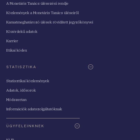
A Monetáris Tanács ülésezési rendje
Közlemények a Monetáris Tanács üléseiről
Kamatmeghatározó ülések rövidített jegyzőkönyvei
Közérdekű adatok
Karrier
Etikai kódex
STATISZTIKA
Statisztikai közlemények
Adatok, idősorok
Módszertan
Információk adatszolgáltatóknak
ÜGYFELEINKNEK
KLIR