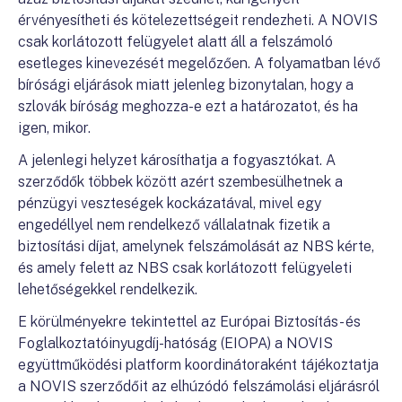
érvényesítheti és kötelezettségeit rendezheti. A NOVIS
csak korlátozott felügyelet alatt áll a felszámoló
esetleges kinevezését megelőzően. A folyamatban lévő
bírósági eljárások miatt jelenleg bizonytalan, hogy a
szlovák bíróság meghozza-e ezt a határozatot, és ha
igen, mikor.
A jelenlegi helyzet károsíthatja a fogyasztókat. A
szerződők többek között azért szembesülhetnek a
pénzügyi veszteségek kockázatával, mivel egy
engedéllyel nem rendelkező vállalatnak fizetik a
biztosítási díjat, amelynek felszámolását az NBS kérte,
és amely felett az NBS csak korlátozott felügyeleti
lehetőségekkel rendelkezik.
E körülményekre tekintettel az Európai Biztosítás- és
Foglalkoztatóinyugdíj-hatóság (EIOPA) a NOVIS
együttműködési platform koordinátoraként tájékoztatja
a NOVIS szerződőit az elhúzódó felszámolási eljárásról