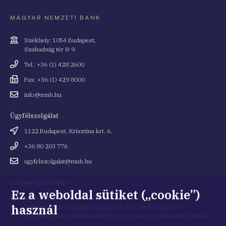
MAGYAR NEMZETI BANK
Cím
Székhely: 1054 Budapest,
Szabadság tér 8-9.
Telefonszám
Tel.: +36 (1) 428 2600
Fax
Fax: +36 (1) 429 8000
Email
info@mnb.hu
cím
Ügyfélszolgálat
Cím
1122 Budapest, Krisztina krt. 6.
Telefonszám
+36 80 203 776
Email
ugyfelszolgalat@mnb.hu
cím
Lakossági pénztár
Ez a weboldal sütiket („cookie”)
Cím
1054 Budapest, Kiss Ernő utca 1.
használ
(a Magyar Nemzeti Bank Budapest V. ker., Szabadság tér
8-9. szám alatti székházának Kiss Ernő utca 1. szám alatti bejárata)