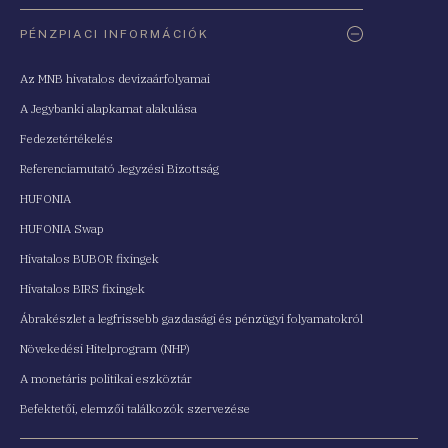
PÉNZPIACI INFORMÁCIÓK
Az MNB hivatalos devizaárfolyamai
A Jegybanki alapkamat alakulása
Fedezetértékelés
Referenciamutató Jegyzési Bizottság
HUFONIA
HUFONIA Swap
Hivatalos BUBOR fixingek
Hivatalos BIRS fixingek
Ábrakészlet a legfrissebb gazdasági és pénzügyi folyamatokról
Növekedési Hitelprogram (NHP)
A monetáris politikai eszköztár
Befektetői, elemzői találkozók szervezése