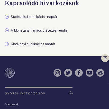
Kapcsolódó hivatkozások
Statisztikai publikációs naptár
A Monetáris Tanács ülésezési rendje
Kiadványi publikációs naptár
Vi
a
te
Instagram
Twitter
Facebook
YouTube
Sell
Oldaltérkép
GYORSHIVATKOZÁSOK
Jelentések