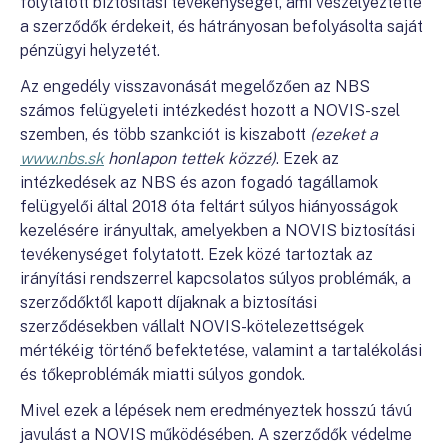
folytatott biztosítási tevékenységet, ami veszélyeztette
a szerződők érdekeit, és hátrányosan befolyásolta saját
pénzügyi helyzetét.
Az engedély visszavonását megelőzően az NBS
számos felügyeleti intézkedést hozott a NOVIS-szel
szemben, és több szankciót is kiszabott
(ezeket a
www.nbs.sk
honlapon tettek közzé)
. Ezek az
intézkedések az NBS és azon fogadó tagállamok
felügyelői által 2018 óta feltárt súlyos hiányosságok
kezelésére irányultak, amelyekben a NOVIS biztosítási
tevékenységet folytatott. Ezek közé tartoztak az
irányítási rendszerrel kapcsolatos súlyos problémák, a
szerződőktől kapott díjaknak a biztosítási
szerződésekben vállalt NOVIS-kötelezettségek
mértékéig történő befektetése, valamint a tartalékolási
és tőkeproblémák miatti súlyos gondok.
Mivel ezek a lépések nem eredményeztek hosszú távú
javulást a NOVIS működésében. A szerződők védelme