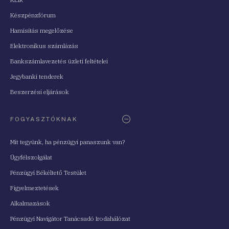
Készpénzfórum
Hamisítás megelőzése
Elektronikus számlázás
Bankszámlavezetés üzleti feltételei
Jegybanki tenderek
Beszerzési eljárások
FOGYASZTÓKNAK
Mit tegyünk, ha pénzügyi panaszunk van?
Ügyfélszolgálat
Pénzügyi Békéltető Testület
Figyelmeztetések
Alkalmazások
Pénzügyi Navigátor Tanácsadó Irodahálózat