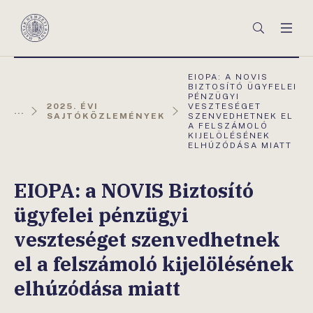
Főmenü
Keresés
Men
Magyar
Nemzeti
Bank
AKTUÁLIS
EIOPA: A NOVIS
OLDAL:
BIZTOSÍTÓ ÜGYFELEI
PÉNZÜGYI
2025. ÉVI
VESZTESÉGET
...
SAJTÓKÖZLEMÉNYEK
SZENVEDHETNEK EL
A FELSZÁMOLÓ
KIJELÖLÉSÉNEK
ELHÚZÓDÁSA MIATT
EIOPA: a NOVIS Biztosító
ügyfelei pénzügyi
veszteséget szenvedhetnek
el a felszámoló kijelölésének
elhúzódása miatt