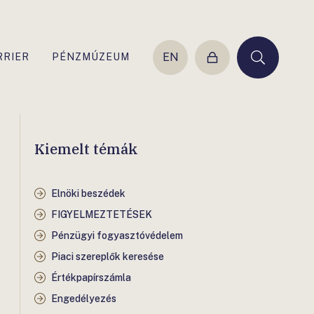
EN
RRIER
PÉNZMÚZEUM
Belépés
Keresés
Kiemelt témák
Elnöki beszédek
FIGYELMEZTETÉSEK
Pénzügyi fogyasztóvédelem
Piaci szereplők keresése
Értékpapírszámla
Engedélyezés