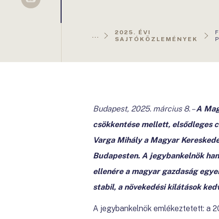
Sellsy
2025. ÉVI
...
SAJTÓKÖZLEMÉNYEK
Budapest, 2025. március 8.
–
A Magy
csökkentése mellett, elsődleges cél
Varga Mihály a Magyar Kereskedel
Budapesten. A jegybankelnök hang
ellenére a magyar gazdaság egyens
stabil, a növekedési kilátások ked
A jegybankelnök emlékeztetett: a 2