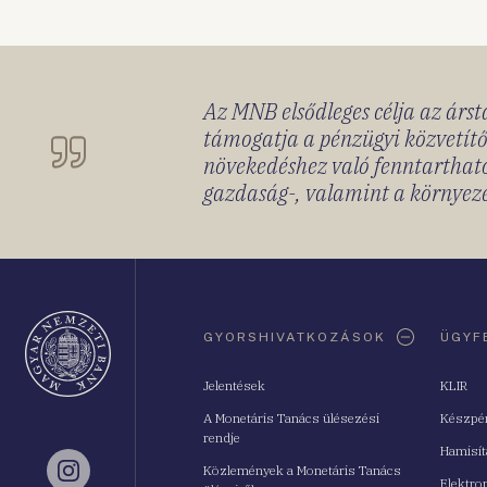
Az MNB elsődleges célja az ársta
támogatja a pénzügyi közvetítő
növekedéshez való fenntartható
gazdaság-, valamint a környeze
Oldaltérkép
GYORSHIVATKOZÁSOK
ÜGYF
Jelentések
KLIR
A Monetáris Tanács ülésezési
Készpé
rendje
Hamisí
Közlemények a Monetáris Tanács
Instagram
Elektro