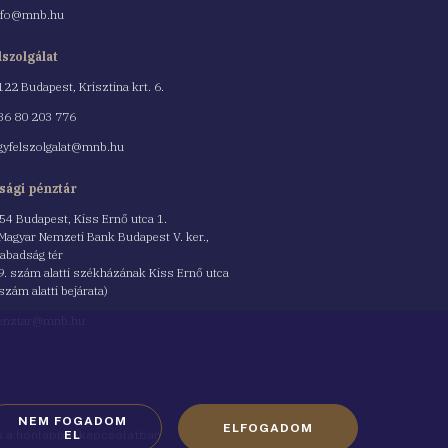
nfo@mnb.hu
lszolgálat
122 Budapest, Krisztina krt. 6.
nszám
36 80 203 776
gyfelszolgalat@mnb.hu
sági pénztár
54 Budapest, Kiss Ernő utca 1.
 Magyar Nemzeti Bank Budapest V. ker.,
abadság tér
9. szám alatti székházának Kiss Ernő utca
 szám alatti bejárata)
enztar@mnb.hu
NEM FOGADOM
ELFOGADOM
ók a honlappal kapcsolatban
EL