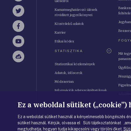
üléseiről
Bankszá
Kamatmeghatározó ülések
feltétele
Twitter
rövidített jegyzőkönyvei
Jegyban
Közérdekű adatok
Facebook
Beszerz
Karrier
FOGY
Etikai kódex
YouTube
STATISZTIKA
Mit teg
panasz
Sellsy
Statisztikai közlemények
Ügyféls
Adatok, idősorok
Pénzügy
Módszertan
Figyelm
Információk adatszolgáltatóknak
Alkalm
Ez a weboldal sütiket („cookie”)
Pénzügy
Irodahá
Ez a weboldal sütiket használ a kényelmesebb böngészés érd
sütiket használ. Kérjük, olvassa el Süti tájékoztatónkat ,ame
© Magyar Nemzeti Bank
|
Impresszum
|
Jogi 
megtudhatja, hogyan tudja kikapcsolni vagy törölni őket.
Süti