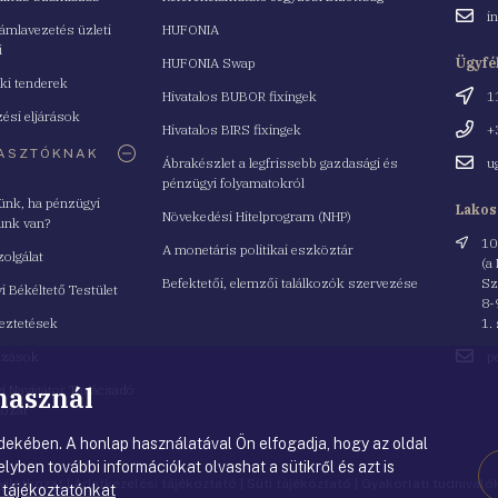
Email
i
mlavezetés üzleti
HUFONIA
cím
i
HUFONIA Swap
Ügyfé
ki tenderek
Cím
Hivatalos BUBOR fixingek
1
ési eljárások
Telefo
Hivatalos BIRS fixingek
+
ASZTÓKNAK
Email
Ábrakészlet a legfrissebb gazdasági és
u
cím
pénzügyi folyamatokról
yünk, ha pénzügyi
Lakos
Növekedési Hitelprogram (NHP)
unk van?
Cím
10
A monetáris politikai eszköztár
zolgálat
(a
Befektetői, elemzői találkozók szervezése
Sz
i Békéltető Testület
8-
eztetések
1.
Email
azások
p
cím
 használ
i Navigátor Tanácsadó
lózat
ekében. A honlap használatával Ön elfogadja, hogy az oldal
lyben további információkat olvashat a sütikről és azt is
nyilatkozat
|
Adatkezelési tájékoztató
|
Süti tájékoztató
|
Gyakorlati tudnival
 tájékoztatónkat