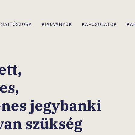
SAJTÓSZOBA
KIADVÁNYOK
KAPCSOLATOK
KA
tt,
es,
lenes jegybanki
 van szükség