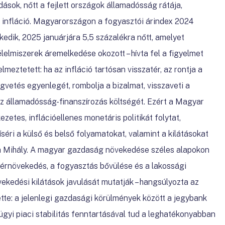
ások, nőtt a fejlett országok államadósság rátája,
tt infláció. Magyarországon a fogyasztói árindex 2024
dik, 2025 januárjára 5,5 százalékra nőtt, amelyet
elmiszerek áremelkedése okozott – hívta fel a figyelmet
meztetett: ha az infláció tartósan visszatér, az rontja a
égvetés egyenlegét, rombolja a bizalmat, visszaveti a
z államadósság-finanszírozás költségét. Ezért a Magyar
etes, inflációellenes monetáris politikát folytat,
éri a külső és belső folyamatokat, valamint a kilátásokat
a Mihály. A magyar gazdaság növekedése széles alapokon
lbérnövekedés, a fogyasztás bővülése és a lakossági
ekedési kilátások javulását mutatják – hangsúlyozta az
tte: a jelenlegi gazdasági körülmények között a jegybank
zügyi piaci stabilitás fenntartásával tud a leghatékonyabban