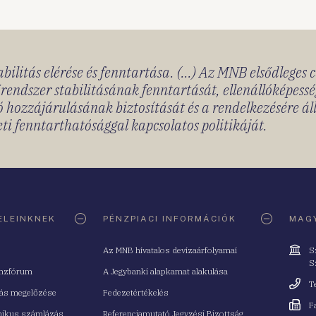
bilitás elérése és fenntartása. (...) Az MNB elsődleges 
rendszer stabilitásának fenntartását, ellenállóképessé
 hozzájárulásának biztosítását és a rendelkezésére á
ti fenntarthatósággal kapcsolatos politikáját.
ELEINKNEK
PÉNZPIACI INFORMÁCIÓK
MAGY
Cím
Az MNB hivatalos devizaárfolyamai
S
S
nzfórum
A Jegybanki alapkamat alakulása
Telefo
T
tás megelőzése
Fedezetértékelés
Fax
F
nikus számlázás
Referenciamutató Jegyzési Bizottság