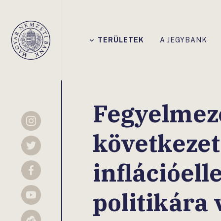
Főmenü
TERÜLETEK
A JEGYBANK
Magyar
Nemzeti
Bank
Fegyelmeze
Instagram
következet
Twitter
inflációel
Facebook
politikára
YouTube