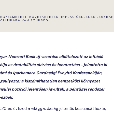
AKTUÁLIS
FEGYELMEZETT, KÖVETKEZETES, INFLÁCIÓELLENES JEGYBAN
OLDAL:
POLITIKÁRA VAN SZÜKSÉG
ar Nemzeti Bank új vezetése elkötelezett az infláció
ja az árstabilitás elérése és fenntartása – jelentette ki
mi és Iparkamara Gazdasági Évnyitó Konferenciáján,
súlyozta: a kiszámíthatatlan nemzetközi környezet
úlyi pozíciói jelentősen javultak, a pénzügyi rendszer
vezőek.
020-as évtized a világgazdaság jelentős lassulását hozta,