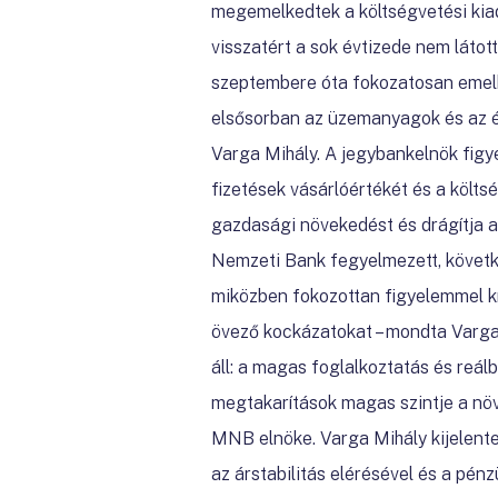
megemelkedtek a költségvetési kiad
visszatért a sok évtizede nem láto
szeptembere óta fokozatosan emelke
elsősorban az üzemanyagok és az él
Varga Mihály. A jegybankelnök figyel
fizetések vásárlóértékét és a költs
gazdasági növekedést és drágítja a
Nemzeti Bank fegyelmezett, következ
miközben fokozottan figyelemmel kís
övező kockázatokat – mondta Varg
áll: a magas foglalkoztatás és reá
megtakarítások magas szintje a növ
MNB elnöke. Varga Mihály kijelente
az árstabilitás elérésével és a pén